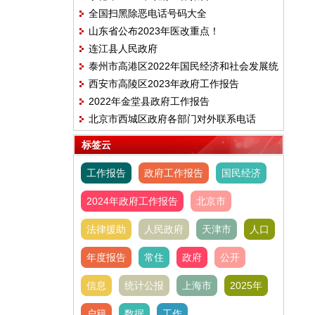
全国扫黑除恶电话号码大全
山东省公布2023年医改重点！
连江县人民政府
泰州市高港区2022年国民经济和社会发展统
西安市高陵区2023年政府工作报告
计公报
2022年金堂县政府工作报告
北京市西城区政府各部门对外联系电话
标签云
工作报告
政府工作报告
国民经济
2024年政府工作报告
北京市
法律援助
人民政府
天津市
人口
年度报告
常住
政府
公开
信息
统计公报
上海市
2025年
户籍
数据
工作