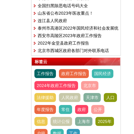
全国扫黑除恶电话号码大全
山东省公布2023年医改重点！
连江县人民政府
泰州市高港区2022年国民经济和社会发展统
西安市高陵区2023年政府工作报告
计公报
2022年金堂县政府工作报告
北京市西城区政府各部门对外联系电话
标签云
工作报告
政府工作报告
国民经济
2024年政府工作报告
北京市
法律援助
人民政府
天津市
人口
年度报告
常住
政府
公开
信息
统计公报
上海市
2025年
户籍
数据
工作