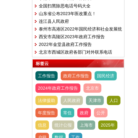
全国扫黑除恶电话号码大全
山东省公布2023年医改重点！
连江县人民政府
泰州市高港区2022年国民经济和社会发展统
西安市高陵区2023年政府工作报告
计公报
2022年金堂县政府工作报告
北京市西城区政府各部门对外联系电话
标签云
工作报告
政府工作报告
国民经济
2024年政府工作报告
北京市
法律援助
人民政府
天津市
人口
年度报告
常住
政府
公开
信息
统计公报
上海市
2025年
户籍
数据
工作