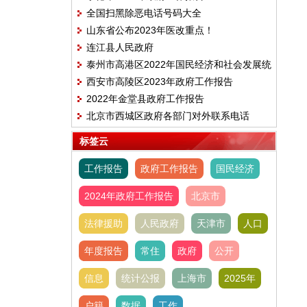
全国扫黑除恶电话号码大全
山东省公布2023年医改重点！
连江县人民政府
泰州市高港区2022年国民经济和社会发展统
西安市高陵区2023年政府工作报告
计公报
2022年金堂县政府工作报告
北京市西城区政府各部门对外联系电话
标签云
工作报告
政府工作报告
国民经济
2024年政府工作报告
北京市
法律援助
人民政府
天津市
人口
年度报告
常住
政府
公开
信息
统计公报
上海市
2025年
户籍
数据
工作