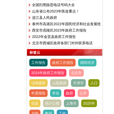
全国扫黑除恶电话号码大全
山东省公布2023年医改重点！
连江县人民政府
泰州市高港区2022年国民经济和社会发展统
西安市高陵区2023年政府工作报告
计公报
2022年金堂县政府工作报告
北京市西城区政府各部门对外联系电话
标签云
工作报告
政府工作报告
国民经济
2024年政府工作报告
北京市
法律援助
人民政府
天津市
人口
年度报告
常住
政府
公开
信息
统计公报
上海市
2025年
户籍
数据
工作