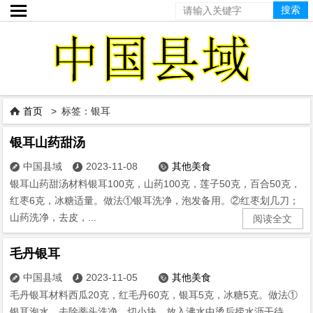

首页
> 标签：银耳

银耳山药甜汤
中国县域
2023-11-08
其他美食



银耳山药甜汤材料银耳100克，山药100克，莲子50克，百合50克，
红枣6克，冰糖适量。做法①银耳洗净，泡发备用。②红枣划几刀；
山药洗净，去皮，...
阅读全文
毛丹银耳
中国县域
2023-11-05
其他美食



毛丹银耳材料西瓜20克，红毛丹60克，银耳5克，冰糖5克。做法①
银耳泡水，去除蒂头洗净，切小块，放入沸水中烫后捞水沥干待