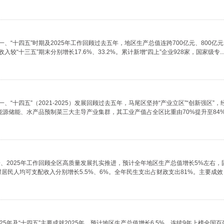
一、“十四五”时期及2025年工作回顾过去五年，地区生产总值连跨700亿元、800亿
“十三五”期末分别增长17.6%、33.2%。累计新增“四上”企业928家，国家级专....
、“十四五”（2021-2025）发展回顾过去五年，马尾区坚持“产业立区”“创新强区”
储能、水产品预制菜三大主导产业集群，其工业产值占全区比重由70%提升至84%。累计
一、2025年工作回顾全区高质量发展扎实推进，预计全年地区生产总值增长5%左右，
村居民人均可支配收入分别增长5.5%、6%。全年民生支出占财政支出81%。主要成
25年及“十四五”主要成就2025年，预计地区生产总值增长6.5%，连续9年上榜全国百