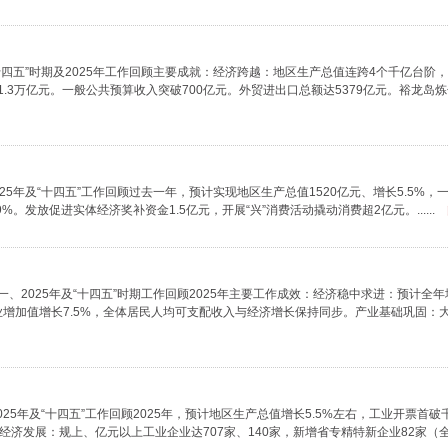
十四五”时期及2025年工作回顾主要成就：经济跨越：地区生产总值连跨4个千亿台阶，
3万亿元。一般公共预算收入突破700亿元。外贸进出口总额达5379亿元。裕龙岛炼化一体
25年及“十四五”工作回顾过去一年，预计实现地区生产总值1520亿元、增长5.5%，
.9%。发放促进实体经济奖补资金1.5亿元，开展“兴”消费活动撬动消费超2亿元。......
一、2025年及“十四五”时期工作回顾2025年主要工作成效：经济稳中求进：预计全
工业增加值增长7.5%，全体居民人均可支配收入与经济增长保持同步。产业基础巩固：
025年及“十四五”工作回顾2025年，预计地区生产总值增长5.5%左右，工业开票首
发展：规上、亿元以上工业企业达707家、140家，新增省专精特新企业82家（全市第1