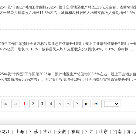
25年及“十四五”时期工作回顾2025年预计实现地区生产总值123亿元左右，农林牧
一般公共预算收入增长11.3%左右，城镇和农村居民人均可支配收入分别增长4.5%、7%.
025年工作回顾预计全县农林牧渔业总产值增长4.5%；规上工业增加值增长7.5%；
.25亿元，增长30.13%；城乡居民人均可支配收入分别增长4%、6.1%。乡村振......
25年及“十四五”工作回顾2025年，预计地区生产总值增长3.5%左右，规上工业增加值
增加值增长6.7%左右），固定资产投资增长10%，社会消费品零售总额增长4%，一...
1
2
3
4
5
6
7
黑龙江
|
上海
|
江苏
|
浙江
|
安徽
|
福建
|
江西
|
山东
|
河南
|
湖北