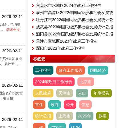
六盘水市水城区2024年政府工作报告
泰州市高港区2022年国民经济和社会发展统
2026-02-11
牡丹江市2022年国民经济和社会发展统计公
计公报
元台阶，年均增
成武县2023年国民经济和社会发展统计公报
报
..
阅读全文
泗阳县2022年国民经济和社会发展统计公报
天津市宝坻区2023年政府工作报告
溧阳市2023年政府工作报告
2026-02-11
标签云
，经济社会发展成
新......
工作报告
政府工作报告
国民经济
2024年政府工作报告
北京市
2026-02-11
人民政府
天津市
人口
年度报告
固定资产投资增
效：项目投
常住
政府
公开
信息
统计公报
上海市
2025年
数据
2026-02-11
工作
2023年
GDP
强县（第37