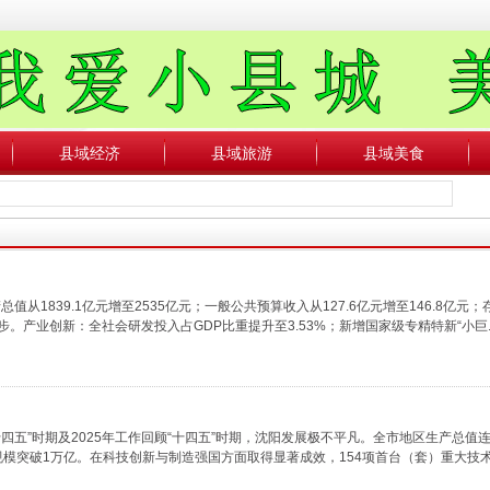
县域经济
县域旅游
县域美食
从1839.1亿元增至2535亿元；一般公共预算收入从127.6亿元增至146.8亿元
产业创新：全社会研发投入占GDP比重提升至3.53%；新增国家级专精特新“小巨...
四五”时期及2025年工作回顾“十四五”时期，沈阳发展极不平凡。全市地区生产总值连
规模突破1万亿。在科技创新与制造强国方面取得显著成效，154项首台（套）重大技术装备填