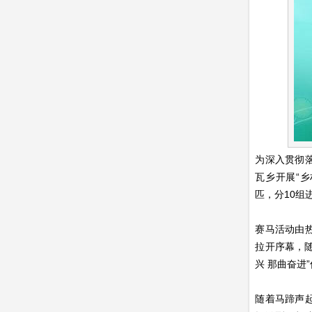
为深入贯彻
瓦乡开展“乡
匹，分10组
赛马活动由
拉开序幕，
兴 那曲奋进
随着马蹄声