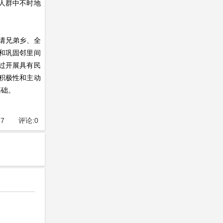
人群中不时地
请兄弟乡、全
和巩固邻里间
过开展具有民
积极性和主动
基础。
87
评论:
0