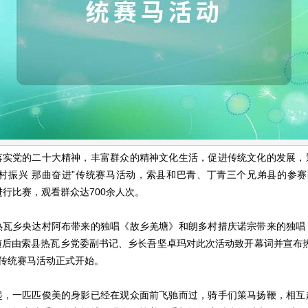
落实党的二十大精神，丰富群众的精神文化生活，促进传统文化的发展，
村振兴 那曲奋进”传统赛马活动，索县和巴青、丁青三个兄弟县的参赛
进行比赛，观看群众达700余人次。
热瓦乡央达村阿布带来的独唱《故乡羌塘》和朗多村措庆诺宗带来的独唱
随后由索县热瓦乡党委副书记、乡长吾坚卓玛对此次活动致开幕词并宣布热
”传统赛马活动正式开始。
起，一匹匹俊美的身影已经在观众面前飞驰而过，骑手们策马扬鞭，相互