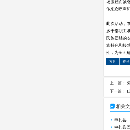
场激烈而紧
传来欢呼声
此次活动，
乡干部职工
民族团结的
族特色和接
性，为全面
索县
赛马
上一篇：
下一篇：

相关
申扎县
申扎县巴