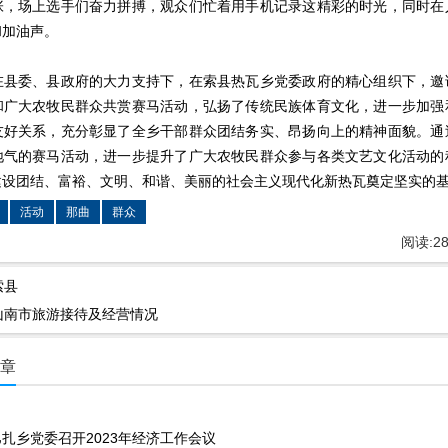
张，场上选手们奋力拼搏，观众们忙着用手机记录这精彩的时光，同时在
和加油声。
在县委、县政府的大力支持下，在索县热瓦乡党委政府的精心组织下，邀
和广大农牧民群众共赏赛马活动，弘扬了传统民族体育文化，进一步加强
友好关系，充分彰显了全乡干部群众团结务实、昂扬向上的精神面貌。通
地气的赛马活动，进一步提升了广大农牧民群众参与各类文艺文化活动的
建设团结、富裕、文明、和谐、美丽的社会主义现代化新热瓦奠定坚实的
活动
那曲
群众
阅读:
2
索县
山南市旅游接待及经营情况
文章
扎乡党委召开2023年经济工作会议