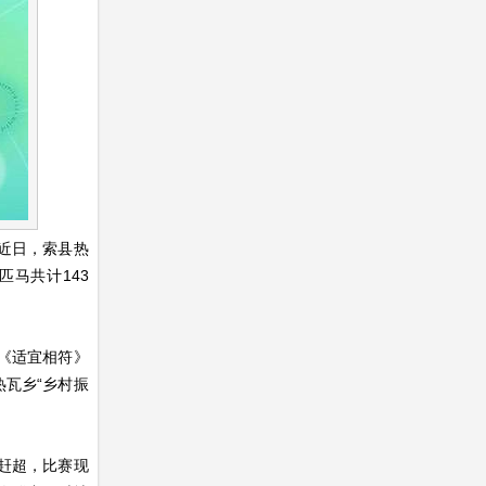
近日，索县热
匹马共计143
《适宜相符》
瓦乡“乡村振
赶超，比赛现