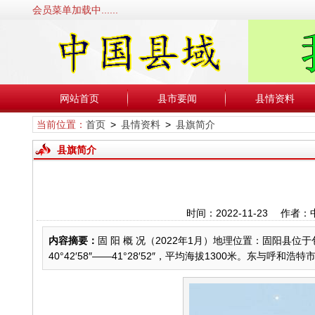
会员菜单加载中......
网站首页
县市要闻
县情资料
当前位置：
首页
>
县情资料
>
县旗简介
县旗简介
时间：2022-11-23 
内容摘要：
固 阳 概 况（2022年1月）地理位置：固阳县位于包
40°42′58″——41°28′52″，平均海拔1300米。东与呼