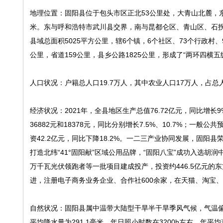
地理位置：固阳县位于包头市区正北53公里处，大青山北麓，东经：109°38
米。东与呼和浩特市武川县交界，南与昆都仑区、青山区、石
县域总面积5025平方公里，辖6个镇，6个社区、73个行政村、
公里，省道159公里，县乡公路1825公里，形成了“两环四横
人口状况：户籍总人口19.7万人，其中农业人口17万人，占总
经济状况：2021年，全县地区生产总值76.72亿元，同比增长
36882元和18378元，同比分别增长7.5%、10.7%；一般
资42.2亿元，同比下降18.2%。一二三产业协同发展，固阳
打造北纬“41°固阳献”区域公用品牌，“固阳八宝”成功入选
万千瓦光伏领跑者等一批项目建成投产，投资约446.5亿元的
进，注册电子商务业务企业、合作社600余家，在天猫、淘宝、
自然状况：固阳县属中温带大陆型干旱半干旱季风气候，气温偏
平均降水量为291.1毫米，年日照小时数在3200h左右，年平均