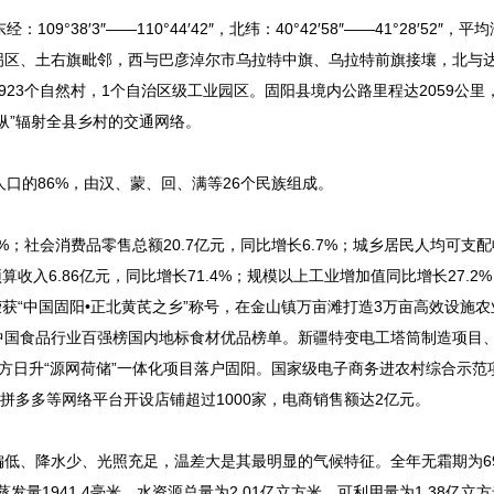
′3″——110°44′42″，北纬：40°42′58″——41°28′52″，平均
拐区、土右旗毗邻，西与巴彦淖尔市乌拉特中旗、乌拉特前旗接壤，北与
923个自然村，1个自治区级工业园区。固阳县境内公路里程达2059公里
五纵”辐射全县乡村的交通网络。
人口的86%，由汉、蒙、回、满等26个民族组成。
9%；社会消费品零售总额20.7亿元，同比增长6.7%；城乡居民人均可支
公共预算收入6.86亿元，同比增长71.4%；规模以上工业增加值同比增长27.
县荣获“中国固阳•正北黄芪之乡”称号，在金山镇万亩滩打造3万亩高效设施
胡润中国食品行业百强榜国内地标食材优品榜单。新疆特变电工塔筒制造项目
东方日升“源网荷储”一体化项目落户固阳。国家级电子商务进农村综合示范
拼多多等网络平台开设店铺超过1000家，电商销售额达2亿元。
低、降水少、光照充足，温差大是其最明显的气候特征。全年无霜期为69-
蒸发量1941.4毫米。水资源总量为2.01亿立方米，可利用量为1.38亿立