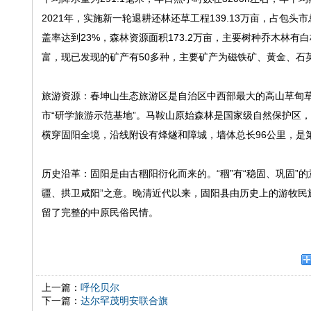
2021年，实施新一轮退耕还林还草工程139.13万亩，占包头
盖率达到23%，森林资源面积173.2万亩，主要树种乔木林
富，现已发现的矿产有50多种，主要矿产为磁铁矿、黄金、石
旅游资源：春坤山生态旅游区是自治区中西部最大的高山草甸草原，
市“研学旅游示范基地”。马鞍山原始森林是国家级自然保护区，山
横穿固阳全境，沿线附设有烽燧和障城，墙体总长96公里，是
历史沿革：固阳是由古稒阳衍化而来的。“稒”有“稳固、巩固”的
疆、拱卫咸阳”之意。晚清近代以来，固阳县由历史上的游牧民
留了完整的中原民俗民情。
上一篇：
呼伦贝尔
下一篇：
达尔罕茂明安联合旗