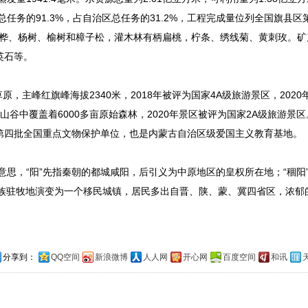
市总任务的91.3%，占自治区总任务的31.2%，工程完成量位列全国旗县
有白桦、杨树、榆树和樟子松，灌木林有柄扁桃，柠条、绣线菊、黄刺玫。
英石等。
主峰红旗峰海拔2340米，2018年被评为国家4A级旅游景区，2020
谷中覆盖着6000多亩原始森林，2020年景区被评为国家2A级旅游景
第四批全国重点文物保护单位，也是内蒙古自治区级爱国主义教育基地。
意思，“阳”先指秦朝的都城咸阳，后引义为中原地区的皇权所在地；“稒阳”
族驻牧地演变为一个移民城镇，居民多出自晋、陕、蒙、冀四省区，浓郁
分享到：
QQ空间
新浪微博
人人网
开心网
百度空间
和讯