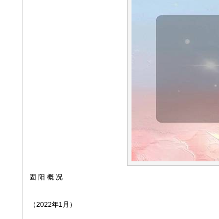
固 阳 概 况
（2022年1月）