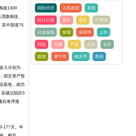
海拔1300
国民经济
人民政府
常住
达茂旗相连。
统计公报
县长
增长
广州市
，其中国道75
社会发展
发展
深圳市
上年
同比
完成
产业
企业
全区
疫情
遂宁市
南充市
面积
配收入分别为
2%；固定资产投
农业基地，成功
、采煤沉陷区5
项目有序推
177天。年
方米。截至