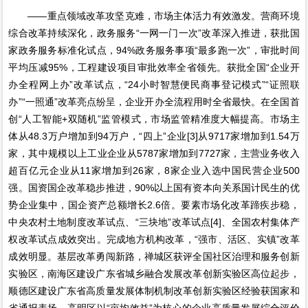
——重点领域改革攻坚克难，市场主体活力有效激发。营商环境
综合改革持续深化，政务服务“一网一门一次”改革深入推进，获批国
家政务服务标准化试点，94%政务服务事项“最多跑一次”，审批时间
平均压减95%，工程建设项目审批效率全省领先。获批全国“企业开
办全程网上办”改革试点，“24小时智慧便民商事登记模式”“证照联
办”“一照通”改革亮点纷呈，企业开办全流程用时全省最快。在全国首
创“人工智能+双随机”监管模式，市场监管精准度大幅提高。市场主
体从48.3万户增加到94万户，“四上”企业[3]从9717家增加到1.54万
家，其中规模以上工业企业从5787家增加到7727家，主营业务收入
超百亿元企业从11家增加到26家，8家企业入选中国民营企业500
强。国资国企改革稳步推进，90%以上国有资本向关系国计民生的优
势企业集中，国企资产总额增长2.6倍。要素市场化改革蹄疾步稳，
中央农村土地制度改革试点、“三块地”改革试点[4]、全国农村集体产
权改革试点成效突出。完成地方机构改革，“强市、活区、实镇”改革
成效明显。基层改革勇闯新路，禅城区获评全国社区治理和服务创新
实验区，南海区建设广东省城乡融合发展改革创新实验区高位起步，
顺德区建设广东省高质量发展体制机制改革创新实验区经验获国家和
省通报表扬，高明区以“亩均效益”为核心的企业高质量发展综合评价