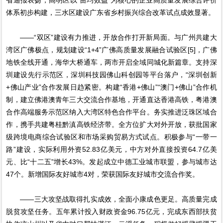
体系初步构建，三水区建设广东省乡村振兴综合改革试点成效显著。
——“双区”建设有力推进，开放合作打开新局面。与广州共建大
湾区广佛极点，规划建设“1+4”广佛高质量发展融合试验区[5]，广佛
地铁全线开通，海华大桥通车，两市开启全域同城化新篇章。支持深
圳建设先行示范区，深圳科技园佛山科创园等平台落户，“深圳创新
+佛山产业”合作发展日趋紧密。构建“香港+佛山”“澳门+佛山”合作机
制，建立佛港澳青年三大交流合作基地，开通直达香港高铁，粤港澳
合作高端服务示范区纳入大湾区特色合作平台。务实推进泛珠区域合
作，携手共建粤桂黔滇高铁经济带。全方位扩大对外开放，获批国家
级跨境电商综合试验区和市场采购贸易方式试点。积极参与“一带一
路”建设，实际利用外资52.83亿美元，中方对外直接投资64.7亿美
元、比“十二五”增长43%。发起成立中德工业城市联盟，参与城市达
47个。新增国际友好城市4对，荣获国际友好城市交流合作奖。
——三大攻坚战取得扎实成效，全面小康成色更足。高质量完成
脱贫攻坚任务。五年累计投入财政资金96.75亿元，完成东西部扶贫