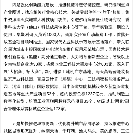
四是强化创新能力建设，推进稳链补链强链控链。研究编制重点
产业图谱，找准相关行业核心技术、关键零部件等“卡脖子”短板，集
中资源组织实施重大科技项目攻关。引进佛山病原微生物研究院、香
港科技大学（佛山）科技成果转化中心等平台。季华实验室一期投入
使用，集聚科研人员近1000人。仙湖实验室启动基建工作，首批开
放基金项目顺利推进。国家现代农业科技示范展示基地落户。牵头联
合周边城市申报国家燃料电池汽车推广应用示范城市群，国家技术标
准创新基地（氢能）高分通过验收。大力培育创新型企业，省级以上
专精特新企业达93家，省级企业工程技术研发中心达803家。深入开
展“大招商、招大商”，新引进徐工建机广东基地、海天高端智能装备
生态产业科技园、百度云计算（顺德）中心、三技精密智能装备产业
园、润泽（佛山）国际数据港、日丰管道智能机械设备及新型管道制
造基地等重大产业项目53个，签约投资总额1237亿元。推动制造业
数字化转型，培育工业互联网标杆示范项目33个，省级以上“两化”融
合管理体系贯标试点企业达173家。
五是加快推进城市更新，优化提升城市品牌形象。持续推进中心
城区城市形态提升，岭南天地、千灯湖、渔人码头、美的鹭湖、三江