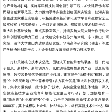
心产业地标[16]。实施军民科技协同创新引领工程，加快建设佛山军
民融合创新示范区。大力推动季华实验室创建国家实验室、仙湖实验
室创建国家重点实验室，积极筹建创新药转化医学平台和生物安全三
级实验室（P3实验室），争取更多国家级、省级重大技术创新平台、
重大科技基础设施、重点实验室落户。持续实施大院大所合作行动计
划和创新驱动助力工程，加快建设中科院苏州纳米所广东（佛山）研
究院、清华大学佛山先进制造研究院、华南高等研究院（佛山）等政
产学研协同创新平台，为企业创新发展提供更有力技术支持。
打好关键核心技术攻坚战。围绕人工智能和智能装备、新一代电
子信息、新材料、新能源汽车、氢能源等战略性新兴产业，以及智能
家电、数控装备等优势传统产业领域，建立健全“揭榜挂帅”机制，完
善“企业发展出题+产业需求牵引+多方联合答题”重大科技项目攻关机
制，集中力量突破一批“卡脖子”技术。夯实企业创新主体地位，深入
实施高新技术企业培育和规模化发展三年行动计划，加快培育一
批“独角兽”企业和“瞪羚”企业，力争年内国家高新技术企业总量达
6000家，其中规模以上企业占比63%以上，标杆高新技术企业达150
家。支持企业申报建设研发机构，引导行业龙头企业牵头组建产业技