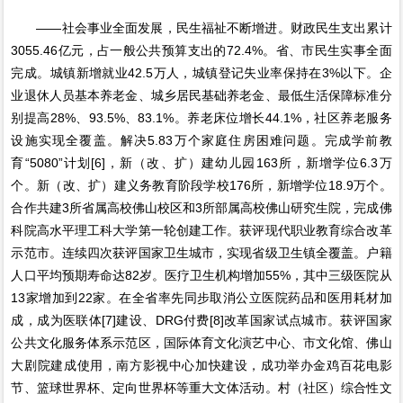
——社会事业全面发展，民生福祉不断增进。财政民生支出累计
3055.46亿元，占一般公共预算支出的72.4%。省、市民生实事全面
完成。城镇新增就业42.5万人，城镇登记失业率保持在3%以下。企
业退休人员基本养老金、城乡居民基础养老金、最低生活保障标准分
别提高28%、93.5%、83.1%。养老床位增长44.1%，社区养老服务
设施实现全覆盖。解决5.83万个家庭住房困难问题。完成学前教
育“5080”计划[6]，新（改、扩）建幼儿园163所，新增学位6.3万
个。新（改、扩）建义务教育阶段学校176所，新增学位18.9万个。
合作共建3所省属高校佛山校区和3所部属高校佛山研究生院，完成佛
科院高水平理工科大学第一轮创建工作。获评现代职业教育综合改革
示范市。连续四次获评国家卫生城市，实现省级卫生镇全覆盖。户籍
人口平均预期寿命达82岁。医疗卫生机构增加55%，其中三级医院从
13家增加到22家。在全省率先同步取消公立医院药品和医用耗材加
成，成为医联体[7]建设、DRG付费[8]改革国家试点城市。获评国家
公共文化服务体系示范区，国际体育文化演艺中心、市文化馆、佛山
大剧院建成使用，南方影视中心加快建设，成功举办金鸡百花电影
节、篮球世界杯、定向世界杯等重大文体活动。村（社区）综合性文