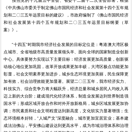
按照党的十九届五中全会、省委十二届十二次全会部署，根据
《中共佛山市委关于制定佛山市国民经济和社会发展第十四个五年规
划和二〇三五年远景目标的建议》，市政府编制了《佛山市国民经济
和社会发展第十四个五年规划和二〇三五年远景目标纲要（草
案）》。
“十四五”时期我市经济社会发展的目标定位是：粤港澳大湾区极
点城市、全省地级市高质量发展领头羊、面向全球的国家制造业创新
中心。具体要努力实现以下主要目标：经济发展更加高质量，创新驱
动核心地位更加巩固，改革开放成果更加丰硕，大湾区极点功能更加
彰显，社会文明素养更加进步，城乡生态环境更加美丽，民生保障更
加有效，社会治理效能更加显著。展望二〇三五年，我市经济实力、
科技实力、综合竞争力将大幅跃升，经济总量和城乡居民人均收入再
迈上新的大台阶；建成现代化经济体系，制造业发展达到世界制造强
国水平；形成区域开放合作和对外开放新格局，城乡区域发展更加协
调；市民素质和社会文明程度达到新高度，文化软实力显著增强；生
态环境根本好转，“人城产文”深度融合，城市更加宜居宜业；基本建
成法治佛山，平安佛山建设达到更高水平，成为市域治理体系和治理