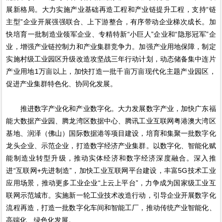
展新格局。大力实施产业基础再造工程和产业链提升工程，支持“链
主型”企业开展强强联合、上下游整合，有序带动企业梯次成长。加
快培育一批制造业领军企业、专精特新“小巨人”企业和“隐形冠军”企
业，增强产业链控制力和产业集群竞争力。加强产业用地保障，制定
实施村级工业园区升级改造攻坚战三年行动计划，动态储备集中连片
产业用地1万亩以上，加快打造一批千亩万亩现代化主题产业园区，
促进产业集群特色化、协同化发展。
推进数字产业化和产业数字化。大力发展数字产业，加快广东福
能大数据产业园、腾龙湾区数据中心、腾讯工业互联网粤港澳大湾区
基地、润泽（佛山）国际数据港等项目建设，培育和集聚一批数字化
龙头企业、示范企业，打造数字经济产业集群。以数字化、智能化赋
能制造业转型升级，推动实体经济和数字经济深度融合。深入推
进“互联网+先进制造”，加快工业互联网平台建设，丰富5G技术工业
应用场景，推动更多工业企业“上云上平台”，力争成为国家级工业互
联网示范城市。实施新一轮工业技术改造行动，引导企业开展数字化
流程再造，打造一批数字化车间和智能工厂，推动传统产业智能化、
高端化、绿色化发展。