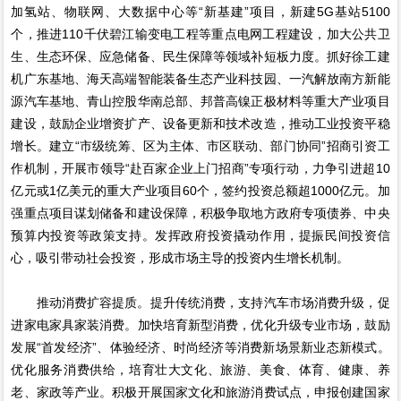
加氢站、物联网、大数据中心等“新基建”项目，新建5G基站5100
个，推进110千伏碧江输变电工程等重点电网工程建设，加大公共卫
生、生态环保、应急储备、民生保障等领域补短板力度。抓好徐工建
机广东基地、海天高端智能装备生态产业科技园、一汽解放南方新能
源汽车基地、青山控股华南总部、邦普高镍正极材料等重大产业项目
建设，鼓励企业增资扩产、设备更新和技术改造，推动工业投资平稳
增长。建立“市级统筹、区为主体、市区联动、部门协同”招商引资工
作机制，开展市领导“赴百家企业上门招商”专项行动，力争引进超10
亿元或1亿美元的重大产业项目60个，签约投资总额超1000亿元。加
强重点项目谋划储备和建设保障，积极争取地方政府专项债券、中央
预算内投资等政策支持。发挥政府投资撬动作用，提振民间投资信
心，吸引带动社会投资，形成市场主导的投资内生增长机制。
推动消费扩容提质。提升传统消费，支持汽车市场消费升级，促
进家电家具家装消费。加快培育新型消费，优化升级专业市场，鼓励
发展“首发经济”、体验经济、时尚经济等消费新场景新业态新模式。
优化服务消费供给，培育壮大文化、旅游、美食、体育、健康、养
老、家政等产业。积极开展国家文化和旅游消费试点，申报创建国家