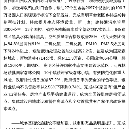
协作凉山州以及省内对口帮扶湛江、云浮任务，积极做好援藏援疆工
作，加强与双鸭山对口合作，帮助27个贫困县2697个贫困村的106.7
万贫困人口实现现行标准下全部脱贫。完成高明革命老区乡村振兴特
别帮扶计划。持续提升生态环境质量。新（改）建接通污水管网
3000公里，13个国控、省控考核断面水质全部达到IV类以上，8条建
成区黑臭水体消除黑臭。空气质量综合指数改善25%，优良天数比例
从84.8%提高到91%，二氧化硫、二氧化氮、PM10、PM2.5浓度均
下降24%以上。危险废物处理处置能力提高2.2倍。创建成为国家森
林城市，新增造林4714公顷、绿化11.3万亩、公园绿地864公顷、碧
道130公里，顺德区、高明区获评国家生态文明建设示范区，云勇林
场获批国家森林公园，10个镇获评省级森林小镇。有效防范化解重大
风险。政府隐性债务压减87.2%，政府债务率为安全的绿色等级。银
行业机构不良贷款率从2.56%下降到0.74%。完成466家国有“僵尸企
业”出清任务。房地产市场平稳健康运行，成为全国首批住房租赁试
点、集体建设用地建设租赁住房试点和全省首批共有产权住房政策探
索试点。
——城乡基础设施建设不断加强，城市形态品质明显提升。完成