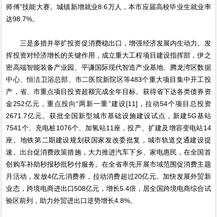
师傅”技能大赛。城镇新增就业8.6万人，本市应届高校毕业生就业率
达98.7%。
三是多措并举扩投资促消费稳出口，增强经济发展内生动力。发
挥投资对经济增长的关键作用，成立重大工程项目建设指挥部，伊之
密高端智能装备产业园、平谦国际现代智造产业基地、腾龙湾区数据
中心、恒洁卫浴总部、市二医院新院区等483个重大项目集中开工投
产，省、市重点项目投资超额完成全年目标。获得省下达各类债券资
金252亿元，重点投向“两新一重”建设[11]，拉动54个项目总投资
2671.7亿元。获批全国新型城市基础设施建设试点，新建5G基站
7541个、充电桩1076个、加氢站11座，投产、扩建及增容变电站14
座。地铁第二期建设规划获国家发改委批复，城市轨道交通建设提
速。出台促消费政策措施，大力推进汽车下乡、家电惠民，在全国首
创购车补助秒报秒批秒付服务。在全省率先开展市域范围促消费主题
月活动，发放4亿元消费券，拉动消费超过20亿元。加快发展外贸新
业态，跨境电商进出口508亿元，增长5.4倍，居全国跨境电商综合试
验区前列，助力外贸进出口逆势增长4.8%。