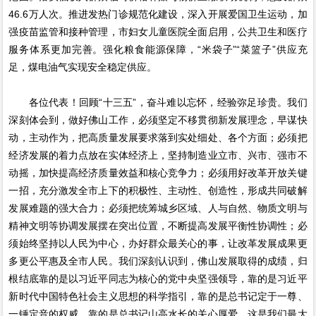
46.6万人次。推进发热门诊规范化建设，深入开展爱国卫生运动，加
强疫苗监管和接种管理，市妇女儿童医院全面启用，公共卫生和医疗
服务体系更加完善。强化粮食能源保障，“米袋子”“菜篮子”供应充
足，煤电油气实现安全稳定供应。
各位代表！回顾“十三五”，奋斗难以忘怀，经验弥足珍贵。我们
深刻体会到，做好佛山工作，必须坚定不移贯彻新发展理念，早谋快
动，主动作为，把高质量发展要求落到实处细处、各个方面；必须把
经济发展的着力点放在实体经济上，坚持制造业立市、兴市、强市不
动摇，加快提高经济质量效益和核心竞争力；必须用好改革开放关键
一招，充分激发全市上下的积极性、主动性、创造性，形成共同破解
发展难题的强大合力；必须把统筹城乡区域、人与自然、物质文明与
精神文明等协调发展摆在突出位置，不断提高发展平衡性协调性；必
须始终坚持以人民为中心，办好群众最关心的事，让改革发展成果更
多更公平惠及全市人民。我们深刻认识到，佛山发展取得的成绩，归
根结底靠的是以习近平同志为核心的党中央坚强领导，靠的是习近平
新时代中国特色社会主义思想的科学指引，靠的是总书记定于一尊、
一锤定音的权威，靠的是总书记山高水长的关心厚爱，这是我们最大