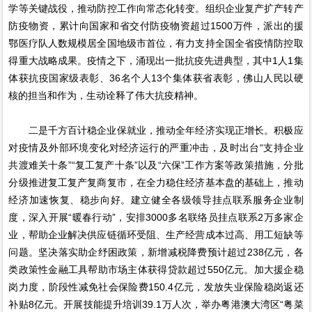
学等关键战役，推动防控工作向常态化转变。组织企业复产扩产转产
防疫物资，累计向国家和省交付防疫物资超过1500万件，派出的援
鄂医疗队人数规模居全国地级市首位，有力支持全国全省疫情防控取
得重大战略成果。疫情之下，涌现出一批抗疫先进典型，其中1人1集
体获抗疫国家级表彰、36名个人13个集体获省表彰，佛山人民以硬
核的担当和作为，生动诠释了伟大抗疫精神。
二是千方百计稳企业保就业，推动全年经济实现正增长。积极应
对疫情及外部环境变化对经济运行的严重冲击，及时出台“支持企业
共渡难关十条”“复工复产十条”以及“六保”工作方案等政策措施，分批
分级推进复工复产复商复市，在全力稳住经济基本盘的基础上，推动
经济加速恢复、稳步向好。建立健全各级领导挂点联系服务企业制
度，深入开展“暖春行动”，安排3000多名联络员挂点联系2万多家企
业，帮助企业解决供应链循环受阻、生产经营成本过高、用工短缺等
问题。坚决落实助企纾困政策，新增减税降费预计超过238亿元，各
类政策性金融工具帮助市场主体获得贷款超过550亿元。加大援企稳
岗力度，阶段性减免社会保险费150.4亿元，发放失业保险稳岗返还
补贴8亿元。开展技能提升培训39.1万人次，举办粤港澳大湾区“粤菜