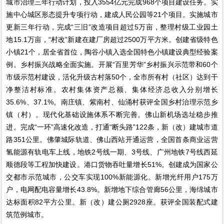
城市治理三年行动计划，投入3554亿元完成968个项目建设任务。实
施中心城区形态提升专项行动，建成人民公园等21个项目。实施城市
更新三年行动，完成“三旧”改造项目超过5万亩，整理村级工业园土
地15.1万亩，“村改”新建在建厂房超过2500万平方米。创建省级特色
小镇21个，居全省首位，陶谷小镇入选全国特色小镇建设典型经验案
例。乡村振兴战略全面实施。开展“百里芳华”乡村振兴示范带和60个
市级示范村建设，活化升级古村落50个，全市所有村（社区）达到干
净整洁村标准。农村集体资产总额、集体经济总收入分别增长
35.6%、37.1%。南庄镇、紫南村、仙涌村获评全国乡村治理示范乡
镇（村）。现代化基础设施体系不断完善。佛山新机场选址稳步推
进。完成“一环”高速化改造，打通“断头路”122条，新（改）建城市道
路351公里。佛肇城际轨道、佛山西站开通运营，全国首条商业运营
氢能源有轨电车上线，地铁2号线一期、3号线、广州地铁7号线西延
顺德段等工程加快建设。港口货物吞吐量增长51%。创建成为国家公
交都市示范城市，公交车实现100%新能源化。新增光纤用户175万
户，电网配电容量增长43.8%。新增地下综合管廊56公里，海绵城市
达标面积82平方公里。新（改）建公厕2928座。获评全国装配式建
筑范例城市。