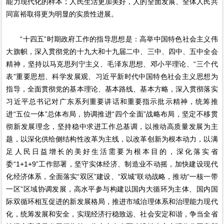
能力现代化的样本；人民生活更加美好，人的全面发展、全体人民共
同富裕取得更为明显的实质性进展。
“十四五”时期政府工作的指导思想是：高举中国特色社会主义伟
大旗帜，深入贯彻党的十九大和十九届二中、三中、四中、五中全会
精神，坚持以马克思列宁主义、毛泽东思想、邓小平理论、“三个代
表”重要思想、科学发展观、习近平新时代中国特色社会主义思想为
指导，全面贯彻党的基本理论、基本路线、基本方略，深入贯彻落实
习近平总书记对广东系列重要讲话和重要指示批示精神，统筹推
进“五位一体”总体布局，协调推进“四个全面”战略布局，坚定不移贯
彻新发展理念，坚持稳中求进工作总基调，以推动高质量发展为主
题，以深化供给侧结构性改革为主线，以改革创新为根本动力，以满
足人民日益增长的美好生活需要为根本目的，深化落实省
委“1+1+9”工作部署，坚守实体经济、制造业不动摇，加快建设现代
化经济体系，全面落实“双区”建设、“双城”联动战略，推动“一核一带
一区”区域协调发展，高水平参与构建以国内大循环为主体、国内国
际双循环相互促进的新发展格局，推进市域治理体系和治理能力现代
化，统筹发展和安全，实现经济行稳致远、社会安定和谐，争当全省