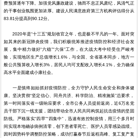
费预算逐年下降。加强党风廉政建设，驰而不息正风肃纪，风清气正
的干事创业氛围更加浓厚。建设人民满意政府第三方机构评估得分从
83.81分提高到90.12分。
2020年是“十三五”规划收官之年，也是极不平凡的一年。面对突
如其来的新冠肺炎疫情，我们积极统筹推进疫情防控和经济社会发
展，集中精力做好“六稳”“六保”工作，在大战大考中经受住严峻考
验，实现地区生产总值增长1.6%，与全国、全省基本同步，地方一
般公共预算收入增长3%，居民人均可支配收入增长4.1%，全力确保
高水平全面建成小康社会。
一是慎终如始抓好疫情防控，全力守护人民生命安全和身体健
康。坚决贯彻“坚定信心、同舟共济、科学防治、精准施策”总要求，
第一时间落实省一级响应要求，全市公务人员提前返岗，近6万名党
员干部下沉一线支援，团结带动全市人民共同构筑起抗击疫情的坚固
防线。严格落实“四早”“四集中”，迅速有效控制疫情，用三个多月时
间实现本地确诊病例清零，创下患者零死亡、医护人员零感染战绩。
因时因势科学调整防控策略，成功打赢春节后返程高峰、复工复产复