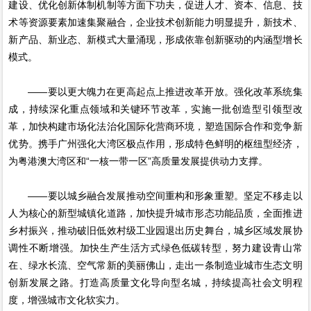
建设、优化创新体制机制等方面下功夫，促进人才、资本、信息、技
术等资源要素加速集聚融合，企业技术创新能力明显提升，新技术、
新产品、新业态、新模式大量涌现，形成依靠创新驱动的内涵型增长
模式。
——要以更大魄力在更高起点上推进改革开放。强化改革系统集
成，持续深化重点领域和关键环节改革，实施一批创造型引领型改
革，加快构建市场化法治化国际化营商环境，塑造国际合作和竞争新
优势。携手广州强化大湾区极点作用，形成特色鲜明的枢纽型经济，
为粤港澳大湾区和“一核一带一区”高质量发展提供动力支撑。
——要以城乡融合发展推动空间重构和形象重塑。坚定不移走以
人为核心的新型城镇化道路，加快提升城市形态功能品质，全面推进
乡村振兴，推动破旧低效村级工业园退出历史舞台，城乡区域发展协
调性不断增强。加快生产生活方式绿色低碳转型，努力建设青山常
在、绿水长流、空气常新的美丽佛山，走出一条制造业城市生态文明
创新发展之路。打造高质量文化导向型名城，持续提高社会文明程
度，增强城市文化软实力。