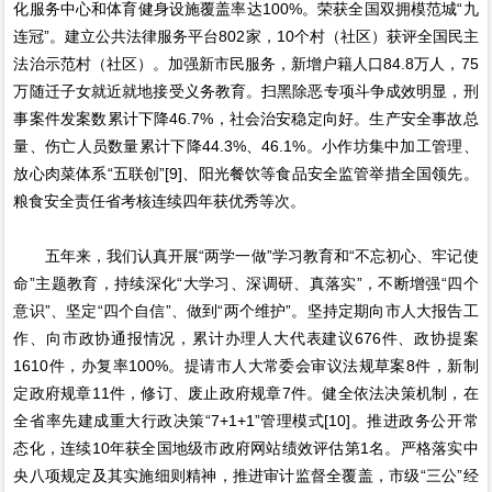
化服务中心和体育健身设施覆盖率达100%。荣获全国双拥模范城“九
连冠”。建立公共法律服务平台802家，10个村（社区）获评全国民主
法治示范村（社区）。加强新市民服务，新增户籍人口84.8万人，75
万随迁子女就近就地接受义务教育。扫黑除恶专项斗争成效明显，刑
事案件发案数累计下降46.7%，社会治安稳定向好。生产安全事故总
量、伤亡人员数量累计下降44.3%、46.1%。小作坊集中加工管理、
放心肉菜体系“五联创”[9]、阳光餐饮等食品安全监管举措全国领先。
粮食安全责任省考核连续四年获优秀等次。
五年来，我们认真开展“两学一做”学习教育和“不忘初心、牢记使
命”主题教育，持续深化“大学习、深调研、真落实”，不断增强“四个
意识”、坚定“四个自信”、做到“两个维护”。坚持定期向市人大报告工
作、向市政协通报情况，累计办理人大代表建议676件、政协提案
1610件，办复率100%。提请市人大常委会审议法规草案8件，新制
定政府规章11件，修订、废止政府规章7件。健全依法决策机制，在
全省率先建成重大行政决策“7+1+1”管理模式[10]。推进政务公开常
态化，连续10年获全国地级市政府网站绩效评估第1名。严格落实中
央八项规定及其实施细则精神，推进审计监督全覆盖，市级“三公”经