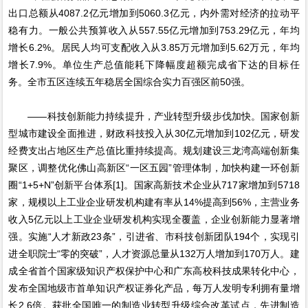
出口总额从4087.2亿元增加到5060.3亿元，内外需对经济的拉动平
稳有力。一般公共预算收入从557.55亿元增加到753.29亿元，年均
增长6.2%。居民人均可支配收入从3.85万元增加到5.62万元，年均
增长7.9%。单位生产总值能耗下降幅度超额完成省下达的目标任
务。全市五区连续五年稳居全国综合实力百强区前50强。
——科技创新能力持续提升，产业转型升级步伐加快。国家创新
型城市建设全面推进，财政科技投入从30亿元增加到102亿元，研发
经费支出占地区生产总值比重持续提高。规划建设三龙湾高端创新集
聚区，调整优化佛山高新区“一区五园”管理体制，加快构建一环创新
圈“1+5+N”创新平台体系[1]。国家高新技术企业从717家增加到5718
家，规模以上工业企业研发机构建有率从14%提高到56%，主营业务
收入5亿元以上工业企业研发机构实现全覆盖，企业创新能力显著增
强。实施“人才新政23条”，引进省、市科技创新团队194个，实现引
进全职院士“零的突破”，人才资源总量从132万人增加到170万人。建
成全省首个国家级知识产权保护中心和广东高校科技成果转化中心，
发布全国地级市首单知识产权证券化产品，每万人发明专利拥有量增
长2.6倍。获批全国唯一的制造业转型升级综合改革试点，先进制造