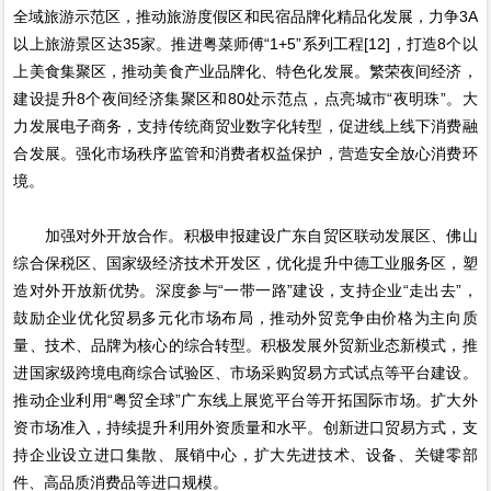
全域旅游示范区，推动旅游度假区和民宿品牌化精品化发展，力争3A
以上旅游景区达35家。推进粤菜师傅“1+5”系列工程[12]，打造8个以
上美食集聚区，推动美食产业品牌化、特色化发展。繁荣夜间经济，
建设提升8个夜间经济集聚区和80处示范点，点亮城市“夜明珠”。大
力发展电子商务，支持传统商贸业数字化转型，促进线上线下消费融
合发展。强化市场秩序监管和消费者权益保护，营造安全放心消费环
境。
加强对外开放合作。积极申报建设广东自贸区联动发展区、佛山
综合保税区、国家级经济技术开发区，优化提升中德工业服务区，塑
造对外开放新优势。深度参与“一带一路”建设，支持企业“走出去”，
鼓励企业优化贸易多元化市场布局，推动外贸竞争由价格为主向质
量、技术、品牌为核心的综合转型。积极发展外贸新业态新模式，推
进国家级跨境电商综合试验区、市场采购贸易方式试点等平台建设。
推动企业利用“粤贸全球”广东线上展览平台等开拓国际市场。扩大外
资市场准入，持续提升利用外资质量和水平。创新进口贸易方式，支
持企业设立进口集散、展销中心，扩大先进技术、设备、关键零部
件、高品质消费品等进口规模。