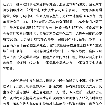
汇流等一批网红打卡点热度持续升温，焕发城市时尚魅力。启动东平
河水轴线建设，部署推进10大滨水节点92个项目，三龙湾游船开通
运营。全面打响村级工业园改造攻坚战，完成土地整理10.4万亩，为
年度计划的161%。城镇老旧小区改造全面铺开，124个老旧小区开
工，涉及改造面积610.7万平方米、改造户数5.12万户。打造城市中
央会客厅夜间经济环境，实施高速公路亮化工程，入选全国夜间经济
城市20强。大力提升城市生态环境，完成36个河心岛生态修复，全
面启动万亩千亩公园规划建设。空气质量改善幅度在全国168个重点
城市中排名第三，广佛跨界河流水质为“十三五”以来最优。桑园围成
为全省首个入选世界灌溉工程遗产名录的水利工程。蝉联全国文明城
市称号，获评新一线城市、中国最具幸福感城市、中国宜居宜业城市
等荣誉。
六是坚决兜牢民生底线，疫情之下民生保障力度不减。牢固树立
过紧日子思想，切实压减政府一般性支出，将有限的财力优先用于民
生保障等重点领域。建立困难群众一人一档、专人联系、定期探访制
度，及时将因疫情导致基本生活出现困难的家庭和个人纳入临时救助
范围。落实低收入群众临时价格补贴与物价上涨联动机制，惠及群众