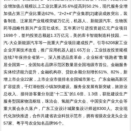
业增加值占规模以上工业比重从35.6%提高到50.2%，现代服务业增
加值占第三产业比重达62%。“2+2+4”产业集群[2]建设成效突出，装
备制造、泛家居产业规模突破万亿元，机器人、新能源汽车、生物医
药等战略性新兴产业茁壮成长。五年累计引进投资超亿元产业项目
1698个，签约投资总额超1.3万亿元，美的库卡智能制造科技园、一
汽-大众新能源汽车等一批重大产业项目建成投产。引导6208家工业
企业开展技术改造，推广应用机器人超1.65万台，工业技改投资规模
连续7年保持全省第一。深入推进品质革命，企业标准“领跑者”数量
居全国第一，全国知名品牌示范区数量居全国地级市首位。金融服务
实体经济能力提升，金融机构存、贷款余额分别增长61%、82%，新
增上市企业22家，上市企业市值排名全国城市第七。广东金融高新区
扩容提质，千灯湖创投小镇加快建设。服务业发展有新突破，旅游业
总收入、接待游客量分别是“十二五”的1.6倍、1.3倍，获批建设生产
服务型国家物流枢纽，珠洽会、氢能产业大会、中国安全产业大会等
重大展会永久落户，广东工业设计城聚集设计师超8300人。农业现
代化加快推进，合作共建省农业科技示范市，拥有省级农业龙头企业
57家、粤字号农业知名品牌96个。