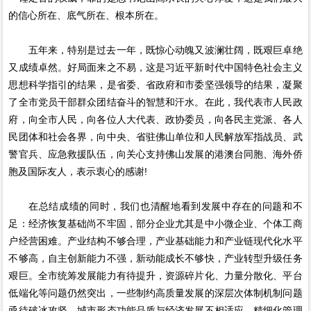
的信心所在、底气所在、根本所在。
五年来，特别是过去一年，既惊心动魄又波澜壮阔，既艰巨卓绝
又成绩卓然。好局面来之不易，这是习近平新时代中国特色社会主义
思想科学指引的结果，是省委、省政府和市委坚强领导的结果，凝聚
了全市党员干部群众团结奋斗的智慧和汗水。在此，我代表市人民政
府，向全市人民，向各位人大代表、政协委员，向各民主党派、各人
民团体和社会各界，向中央、省驻佛山单位和人民解放军指战员、武
警官兵、应急救援队伍，向关心支持佛山发展的港澳台同胞、海外侨
胞及国际友人，表示衷心的感谢!
在总结成绩的同时，我们也清醒地看到发展中存在的问题和不
足：经济恢复基础尚不牢固，部分企业尤其是中小微企业、个体工商
户经营困难。产业结构不够合理，产业基础能力和产业链现代化水平
不够高，自主创新能力不强，新动能成长不够快，产业转型升级任务
艰巨。全市统筹发展能力有待提升，资源碎片化、力量分散化、平台
低端化等问题仍然突出，一些制约高质量发展的深层次体制机制问题
亟待破冰攻坚。城市形态功能品质与经济发展不相适应，精细化管理