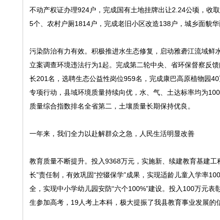
不动产权证办理924户，完成国有土地挂牌出让2.24公顷，收
5个、农村户厕1814户，完成老旧小区改造138户，城乡面
污染防治有力有效。积极推进水生态修复，启动雅砻江流域鲜水
立案调查环境违法行为1起。完成第二轮中央、省环保督察反馈问
长201名，选聘生态公益性岗位959名，完成康巴高原植物园40
专项行动，县域环境质量持续向优，水、气、土达标率均为100
质量综合指数排名全省第二，土壤质量长期保持优良。
一年来，我们全力以赴解群众之急，人民生活明显改善
教育质量不断提升。投入9368万元，实施新、续建教育基建工
长”责任制，有效巩固“控辍保学”成果，实现适龄儿童入学率10
全，实现中小学幼儿园安防“六个100%”建设。投入100万
生参加高考，19人考上本科，极大提振了我县教育事业发展的