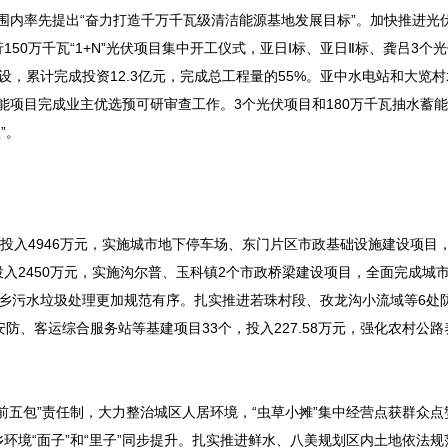
范围内率先提出“奋力打造千万千瓦级清洁能源基地发展目标”。加快推进光
150万千瓦“1+N”光伏项目集中开工仪式，亚日Ⅰ标、亚日Ⅱ标、龚吕3个
，累计完成投资12.3亿元，完成总工程量的55%。亚中水电站和大览
蓄能项目完成业主优选预可研审查工作。3个光伏项目和180万千瓦抽水蓄
”。
投入4946万元，实施城市地下停车场、东门片区市政基础设施建设项目
入2450万元，实施沟尔普、玉科镇2个市政桥梁建设项目，全面完成城
乡污水垃圾处理更加规范有序。扎实推进若珠村段、孜龙沟小流域等6处
安防、客运综合服务站等基建项目33个，投入227.58万元，强化农村公
前五包”责任制，大力整治城区人居环境，“虫草小摊”集中经营点获群众点
环境“面子”和“里子”同步提升。扎实推进鲜水、八美规划区内土地依法规