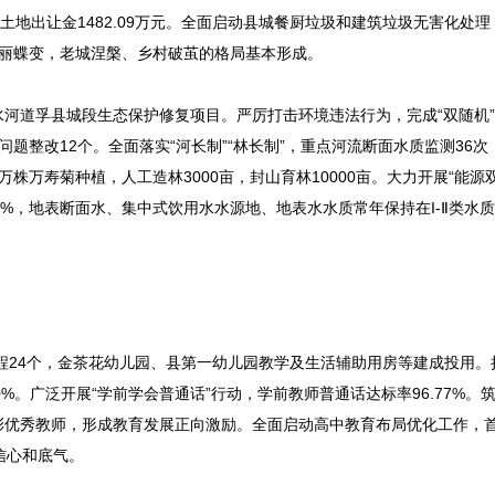
取土地出让金1482.09万元。全面启动县城餐厨垃圾和建筑垃圾无害化处
貌华丽蝶变，老城涅槃、乡村破茧的格局基本形成。
河道孚县城段生态保护修复项目。严厉打击环境违法行为，完成“双随机”
题整改12个。全面落实“河长制”“林长制”，重点河流断面水质监测36次
万株万寿菊种植，人工造林3000亩，封山育林10000亩。大力开展“能源双
%，地表断面水、集中式饮用水水源地、地表水水质常年保持在I-Ⅱ类水
程24个，金茶花幼儿园、县第一幼儿园教学及生活辅助用房等建成投用。
0%。广泛开展“学前学会普通话”行动，学前教师普通话达标率96.77%。
元表彰优秀教师，形成教育发展正向激励。全面启动高中教育布局优化工作，
信心和底气。