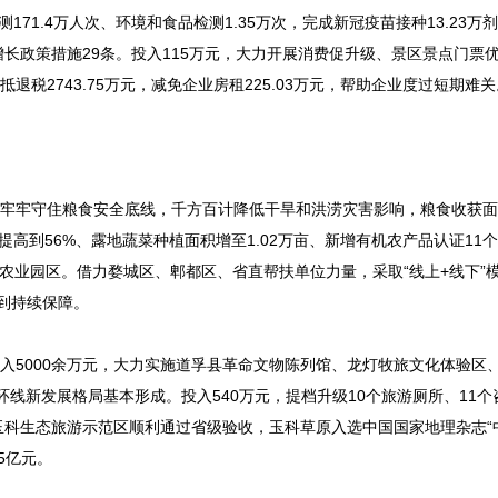
71.4万人次、环境和食品检测1.35万次，完成新冠疫苗接种13.23万
长政策措施29条。投入115万元，大力开展消费促升级、景区景点门票
税2743.75万元，减免企业房租225.03万元，帮助企业度过短期难关
，牢牢守住粮食安全底线，千方百计降低干旱和洪涝灾害影响，粮食收获
度提高到56%、露地蔬菜种植面积增至1.02万亩、新增有机农产品认证11
农业园区。借力婺城区、郫都区、省直帮扶单位力量，采取“线上+线下”
得到持续保障。
入5000余万元，大力实施道孚县革命文物陈列馆、龙灯牧旅文化体验区
线新发展格局基本形成。投入540万元，提档升级10个旅游厕所、11个
科生态旅游示范区顺利通过省级验收，玉科草原入选中国国家地理杂志“
5亿元。