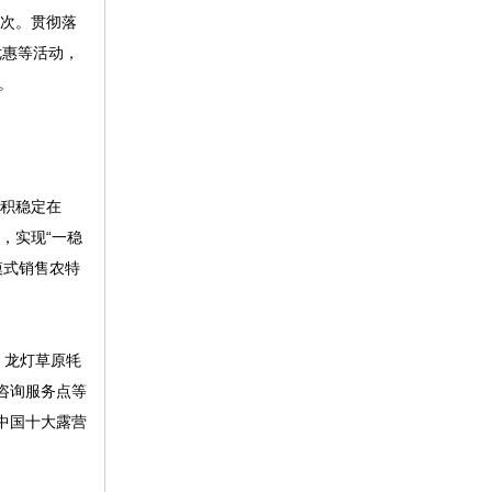
剂次。贯彻落
优惠等活动，
。
面积稳定在
个，实现“一稳
模式销售农特
、龙灯草原牦
咨询服务点等
中国十大露营