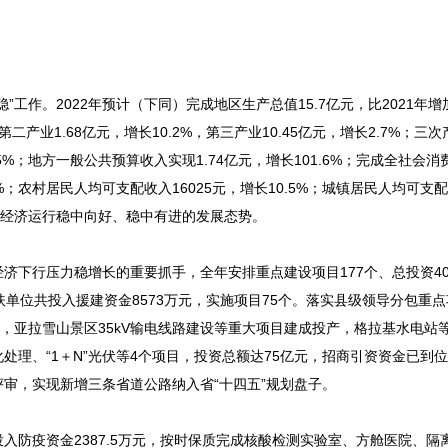
工作。2022年预计（下同）完成地区生产总值15.7亿元，比2021年增
第二产业1.68亿元，增长10.2%，第三产业10.45亿元，增长2.7%；三
，增长25%；地方一般公共预算收入实现1.74亿元，增长101.6%；完成全社会
1%；农村居民人均可支配收入16025元，增长10.5%；城镇居民人均可支配收
现出经济运行稳中向好、稳中有进的发展态势。
下行压力稳增长的重要抓手，全年安排重点建设项目177个、总投资40.
单位共投入援建资金8573万元，实施项目75个。落实县级领导分包重
，亚拉雪山景区35kV输电线路建设等重大项目建成投产，格拉基水电站
、“1＋N”光伏等4个项目，投资总额达75亿元，招商引资资金已到位3
审，实现新增三条省道公路纳入省“十四五”规划盘子。
入防疫资金2387.5万元，按时保质完成核酸检测实验室、方舱医院、隔