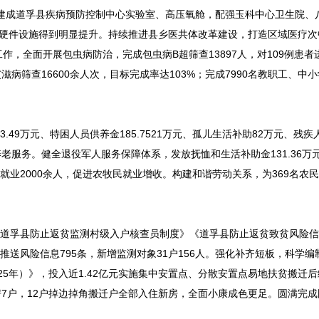
，建成道孚县疾病预防控制中心实验室、高压氧舱，配强玉科中心卫生院、
务硬件设施得到明显提升。持续推进县乡医共体改革建设，打造区域医疗次
，全面开展包虫病防治，完成包虫病B超筛查13897人，对109例患者
滋病筛查16600余人次，目标完成率达103%；完成7990名教职工、中
9万元、特困人员供养金185.7521万元、孤儿生活补助82万元、残疾人补
养老服务。健全退役军人服务保障体系，发放抚恤和生活补助金131.36万
就业2000余人，促进农牧民就业增收。构建和谐劳动关系，为369名农
《道孚县防止返贫监测村级入户核查员制度》《道孚县防止返贫致贫风险
计推送风险信息795条，新增监测对象31户156人。强化补齐短板，科学
25年）》，投入近1.42亿元实施集中安置点、分散安置点易地扶贫搬迁
危房7户，12户掉边掉角搬迁户全部入住新房，全面小康成色更足。圆满完