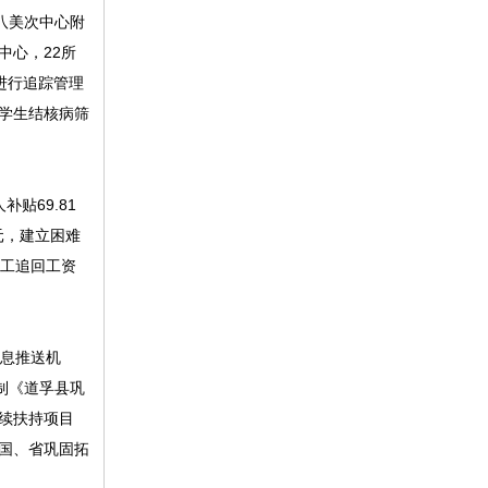
八美次中心附
中心，22所
进行追踪管理
小学生结核病筛
贴69.81
元，建立困难
民工追回工资
信息推送机
编制《道孚县巩
后续扶持项目
成国、省巩固拓