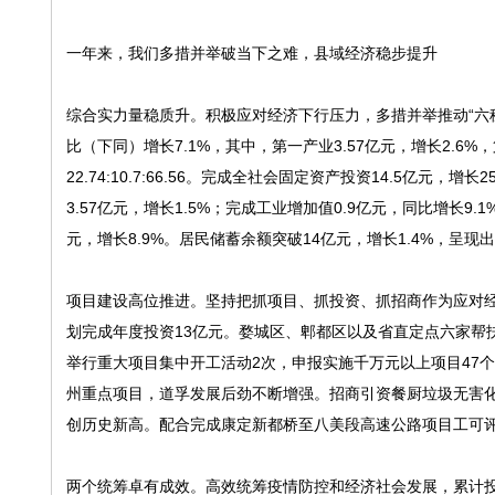
一年来，我们多措并举破当下之难，县域经济稳步提升
综合实力量稳质升。积极应对经济下行压力，多措并举推动“六稳”
比（下同）增长7.1%，其中，第一产业3.57亿元，增长2.6%，
22.74:10.7:66.56。完成全社会固定资产投资14.5亿元
3.57亿元，增长1.5%；完成工业增加值0.9亿元，同比增长9.
元，增长8.9%。居民储蓄余额突破14亿元，增长1.4%，呈
项目建设高位推进。坚持把抓项目、抓投资、抓招商作为应对经济
划完成年度投资13亿元。婺城区、郫都区以及省直定点六家帮扶
举行重大项目集中开工活动2次，申报实施千万元以上项目47个
州重点项目，道孚发展后劲不断增强。招商引资餐厨垃圾无害化处理
创历史新高。配合完成康定新都桥至八美段高速公路项目工可评
两个统筹卓有成效。高效统筹疫情防控和经济社会发展，累计投