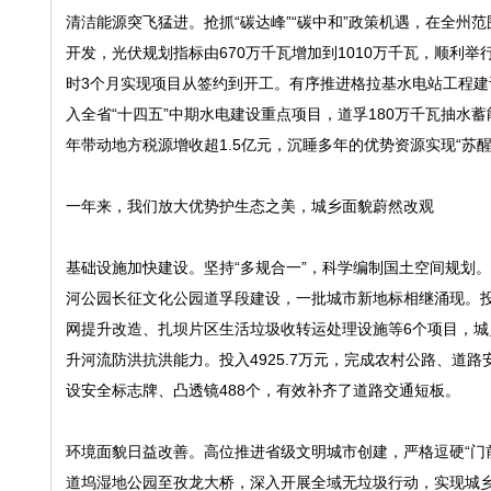
清洁能源突飞猛进。抢抓“碳达峰”“碳中和”政策机遇，在全州
开发，光伏规划指标由670万千瓦增加到1010万千瓦，顺利举行
时3个月实现项目从签约到开工。有序推进格拉基水电站工程建设
入全省“十四五”中期水电建设重点项目，道孚180万千瓦抽水
年带动地方税源增收超1.5亿元，沉睡多年的优势资源实现“苏醒
一年来，我们放大优势护生态之美，城乡面貌蔚然改观
基础设施加快建设。坚持“多规合一”，科学编制国土空间规划。
河公园长征文化公园道孚段建设，一批城市新地标相继涌现。投
网提升改造、扎坝片区生活垃圾收转运处理设施等6个项目，城
升河流防洪抗洪能力。投入4925.7万元，完成农村公路、道路
设安全标志牌、凸透镜488个，有效补齐了道路交通短板。
环境面貌日益改善。高位推进省级文明城市创建，严格逗硬“门
道坞湿地公园至孜龙大桥，深入开展全域无垃圾行动，实现城乡