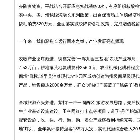
齐防疫物资。平战结合开展应急实战演练3次，有序组织核酸检测1
实中央、省、州稳经济增长系列政策，出台保市场主体稳经济增
撬动消费320万元。全面落实减税降费各项政策，完成增值税留抵退
一年来，我们聚焦长远行固本之举，产业发展亮点频现
农牧产业循序渐进。调整完善“一廊九园三基地”农牧产业布局
7.53万亩，耕地撂荒地复耕复种256.3亩、农业机械化耕种程
四增”目标,道孚县油菜现代农业园区成功创建为州级四星级现代
产品，销售额达2000余万元，群众“米袋子”“菜篮子”“钱袋子”
全域旅游齐头并进。紧扣“一带一圈两区”旅游发展思路，先后投
牛产业基础设施建设、玉科网红打卡点等项目，道孚-丹巴旅游环
配套设施，吃、住、行、游、购、娱全产业链得到持续完善。玉
地”序列。全年累计接待游客185万人次，实现旅游综合收入20.