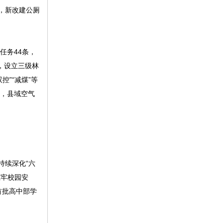
理，新改建公厕
任务44条，
，设立三级林
控”“减煤”等
质，县域空气
持续深化“六
筑牢校园安
首批高中部学