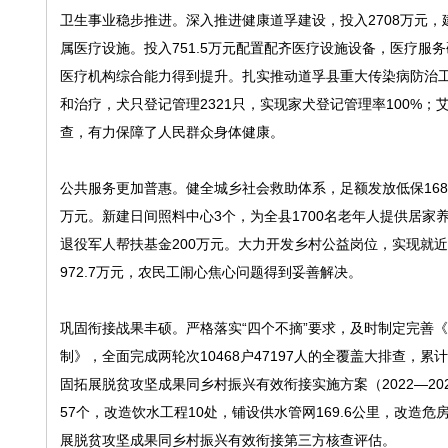
卫生事业稳步推进。深入推进健康道孚建设，投入2708万元
属医疗设施。投入751.5万元配置配齐医疗设施设备，医疗服
医疗机构综合能力得到提升。扎实推动道孚县重大传染病防治工作
和治疗，犬只登记管理2321只，实现家犬登记管理率100%；艾
查，有力保障了人民群众身体健康。
公共服务更加普惠。健全城乡社会救助体系，足额发放低保1683.4
万元。新建日间照料中心3个，为全县1700名老年人提供居家
退役军人帮扶基金200万元。大力开发乡村公益岗位，实现就近
972.7万元，农民工闹心焦心问题得到妥善解决。
巩固衔接战果丰硕。严格落实“四个不摘”要求，及时制定完善
制》，全面完成两轮次10468户47197人的全覆盖大排查，累
固拓展脱贫攻坚成果同乡村振兴有效衔接实施方案（2022—20
57个，改造饮水工程10处，铺设供水管网169.6公里，改造
展脱贫攻坚成果同乡村振兴有效衔接第三方核查评估。