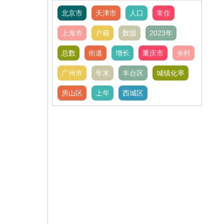
北京市
天津市
人口
常住
上海市
户籍
数据
2023年
总数
街道
增长
重庆市
乡村
广州市
年末
丰台区
城镇化率
房山区
上年
西城区