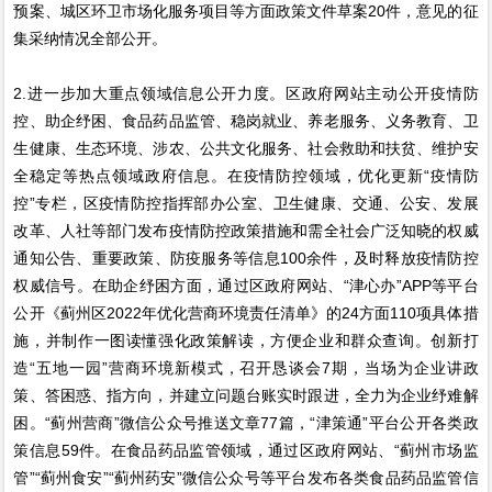
预案、城区环卫市场化服务项目等方面政策文件草案20件，意见的征
集采纳情况全部公开。
2.进一步加大重点领域信息公开力度。区政府网站主动公开疫情防
控、助企纾困、食品药品监管、稳岗就业、养老服务、义务教育、卫
生健康、生态环境、涉农、公共文化服务、社会救助和扶贫、维护安
全稳定等热点领域政府信息。在疫情防控领域，优化更新“疫情防
控”专栏，区疫情防控指挥部办公室、卫生健康、交通、公安、发展
改革、人社等部门发布疫情防控政策措施和需全社会广泛知晓的权威
通知公告、重要政策、防疫服务等信息100余件，及时释放疫情防控
权威信号。在助企纾困方面，通过区政府网站、“津心办”APP等平台
公开《蓟州区2022年优化营商环境责任清单》的24方面110项具体措
施，并制作一图读懂强化政策解读，方便企业和群众查询。创新打
造“五地一园”营商环境新模式，召开恳谈会7期，当场为企业讲政
策、答困惑、指方向，并建立问题台账实时跟进，全力为企业纾难解
困。“蓟州营商”微信公众号推送文章77篇，“津策通”平台公开各类政
策信息59件。在食品药品监管领域，通过区政府网站、“蓟州市场监
管”“蓟州食安”“蓟州药安”微信公众号等平台发布各类食品药品监管信