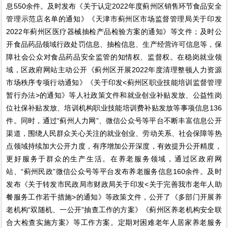
息550余件。及时发布《关于认定2022年度蓟州区销售环节食品安全
管理示范店名单的通知》《天津市蓟州区市场监督管理局关于印发
2022年蓟州区医疗器械抽检产品检验方案的通知》等文件；及时公
开食品药品领域行政处罚信息、抽检信息、生产经营许可信息等，保
障社会公众对食品药品安全监管的知情权、监督权。在稳岗就业领
域，区政府网站主动公开《蓟州区开展2022年度清理整顿人力资源
市场秩序专项行动通知》《关于印发<蓟州区职业技能培训监督管理
暂行办法>的通知》等人社政策文件和就业创业补贴发放、公益性岗
位社保补贴发放、培训机构职业技能培训费补贴发放等事项信息136
件。同时，通过“蓟州人力网”、微信公众号等平台不断丰富信息公开
渠道，围绕人民群众关心关注的就业创业、劳动关系、社会保障等热
点领域持续加大公开力度，有序增加公开深度，有效提升公开精度，
更好服务于群众的生产生活。在养老服务领域，通过区政府网
站、“蓟州民政”微信公众号等平台发布养老服务信息160余件。及时
发布《关于转发市民政局市财政局关于印发<关于完善我市老年人助
餐服务工作若干措施>的通知》等政策文件，公开了《多部门开展养
老机构“双随机、一公开”抽查工作的方案》《蓟州区养老机构安全联
合大检查实施方案》等工作方案。定期对困难老年人居家养老服务