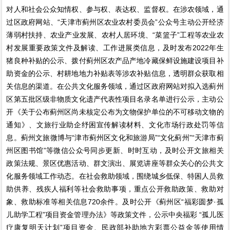
对人和社会公众知情权、参与权、表达权、监督权。在涉农领域，通
过区政府网站、“天津市蓟州区农业农村委员会”公众号主动公开经济
薄弱村扶持、农业产业发展、农村人居环境、“菜篮子”工程等农业农
村发展重要政策文件及解读、工作进展类信息，及时发布2022年生
猪良种补贴的公示、拨付蓟州区农产品产地冷藏保鲜设施建设项目补
助资金的公示、村耕地地力补贴表等涉农补贴信息，透明群众获取相
关信息的渠道。在公共文化服务领域，通过区政府网站对拟入选蓟州
区第五批区级非物质文化遗产代表性项目名录名单进行公示，主动公
开《关于公布蓟州区尚未核定公布为文物保护单位的不可移动文物的
通知》、文旅行业助企纾困宣传解读材料、文化市场行政处罚等信
息。蓟州文旅微博与“津市蓟州区文化和旅游局”“文化蓟州”“天津市蓟
州区图书馆”等微信公众号同步更新、时时互动，及时公开文旅相关
政策法规、景区优惠活动、群文演出、展览讲座等群众关心的公共文
化服务领域工作动态。在社会救助领域，围绕城乡低保、特困人员救
助供养、残疾人福利等社会救助事项，重点公开救助政策、救助对
象、救助标准等相关信息720余件。及时公开《蓟州区“福彩圆梦·孤
儿助学工程”项目资金管理办法》等政策文件，公示中央福彩 “孤儿医
疗康复明天计划”项目资金、民政部补助地方彩票公益金等使用情