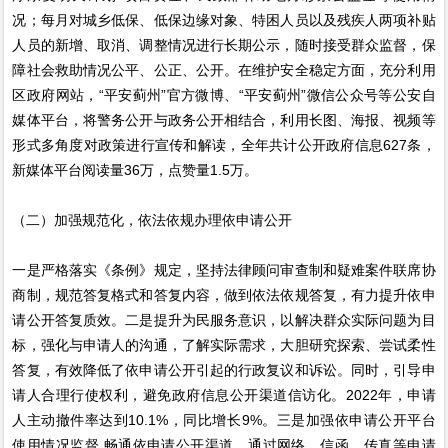
况；每月对城乡低保、低保边缘对象、特困人员以及残疾人两项补贴
人员的新增、取消、调整情况进行长期公示，随时接受群众监督，保
障社会救助情况公平、公正、公开。在维护安全稳定方面，充分利用
区政府网站，“平安蓟州”官方微博、“平安蓟州”微信公众号等公安自
媒体平台，将警务公开与政务公开相结合，利用长图、海报、视频等
形式多角度对政策进行宣传和解读，全年共计公开政府信息627条，
新媒体平台阅读量36万，点赞量1.5万。
（二）加强规范化，依法依规办理依申请公开
一是严格落实《条例》规定，坚持法律顾问审查制和疑难案件联席协
商制，规范答复格式和答复内容，做到依法依规答复，有力提升依申
请公开答复质效。二是提升为民服务意识，以解决群众实际问题为目
标，强化与申请人的沟通，了解实际需求，大胆研究探索、尝试柔性
答复，有效降低了依申请公开引起的行政复议和诉讼。同时，引导申
请人合理行使权利，避免政府信息公开渠道信访化。2022年，申请
人主动撤件率达到10.1%，同比增长9%。三是加强依申请公开平台
使用情况监督,畅通依申请公开渠道，通过网络、信函、传真等申请