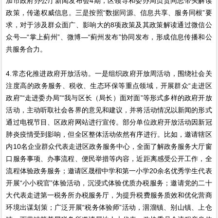
加市政府办公厅新闻发布会4期，区领导和委办局负责同志带头解读
政策，传递权威信息。三是按照“数据同源、信息共享、服务同根”要
求，对于涉及群众面广、影响大的8项政策及其政策解读通过微信公
众号—“掌上蓟州”、微博—“蓟州发布”协同发布，形成信息传播和公
共服务合力。
4.常态化推进政府开放活动。一是组织政府开放周活动，围绕社会关
注度高的政务服务、税收、生态环保等重点领域，开展群众“走进区
政府”“走进委办局”“我与区长（局长）面对面”等形式多样的政府开放
活动，主动听取社会各界的意见和建议，并将活动情况以新闻的形式
通过电视节目、区政府网站进行宣传。部分单位政府开放活动因新冠
肺炎疫情受到影响，但全区整体活动依然有序进行。比如，邀请辖区
内10名企业群众代表走进区政务服务中心，全面了解政务服务大厅窗
口服务事项、办事流程、便民举措等内容，近距离感受公开工作，全
流程体验政务服务；邀请区晟楷中学和第一小学20余名优秀学生代表
开展“小小税官”体验活动，沉浸式体验优质办税服务；邀请党的二十
大代表走进第一税务所办税服务厅，为提升税费服务质效和优化营商
环境出谋划策；广泛开展“税务体验师”活动，洇溜镇、别山镇、上仓