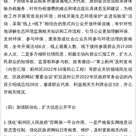
镇、下营镇等基层税务所邀请属地人大代表、政协委员全流程亲身体
验办税服务，针对办税缴费的难点和堵点提出具体意见和建议，为税
收工作开展营造良好环境；持续开展生态环境保护“走进实验室”活
动，采取“线上+线下”相结合的形式向公众开放环保设施，有针对性
地讲解生态环境监测相关知识和工作流程，引导公众更加理解环保、
支持环保、参与环保，逐渐形成社会公众共同参与环境治理的新格
局，全年开展活动6次，线上观看人数、线下接待参观群众共计200
余人次。二是多方倾听社情民意，积极主动向群众汇报工作，扩大人
民群众的知情权、监督权和参与权。政务微信—“掌上蓟州”及时发布
《向您汇报：蓟州区2022年10项民心工程》等群众关切领域民生信
息。区政府网站“重要会议”栏目及时公开2022年区政府常务会议的内
容介绍或总结28次，邀请群众代表、利益相关方列席会议3次，并公
开相关情况。
（四）加强联动化，扩大信息公开平台
1.强化“蓟州区人民政府”官网第一平台作用。一是严格落实网络意识
形态责任制。强化区政府网站日常检查、维护，及时更新相关内容，