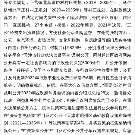
等专项规划，下营镇北车道峪村村庄规划（2019—2035年）、马伸
桥镇北辛庄村村庄规划（2020—2035年）等村庄规划。在财政预决
算方面，在法定时间内集中公开了除涉密部门外的全区政府工作部
门、直属机构、27个乡镇（街道）2022年预算、2021年决算、“三
公”经费支出预算情况，方便社会公众查阅监督。在处罚强制方面，
公安、生态环境、市场监管、文化和旅游、住房建设等部门及各乡镇
（街道）作出行政处罚、强制共计98298件，分别通过“天津公安民生
服务平台”“天津市行政执法监督平台”及时公开，同时通过区政府网站
公开具有一定社会影响力的行政处罚决定5000余件，并公开依据、
条件、程序等，便于企业和群众监督。在行政事业性收费方面，公开
并及时更新2022年行政事业性收费目录清单6期、政府性基金目录清
单等，明确收费标准、依据。在重大会议信息方面，“重要会议”栏目
及时公开2022年区政府常务会议的内容介绍或总结28次，邀请群众
代表、利益相关方列席会议3次，相关会议列席情况均已公开。在重
大决策预公开方面，按照决策事项推进流程依法履行公众参与程序，
在“决策意见征集”栏目及时公开《天津市蓟州区基础教育设施布局规
划（2021—2035年）》等决策事项草案4件，并将意见的征集采纳情
况公开；在“决策预公开”栏目及时公开公共停车设施专项规划、应急