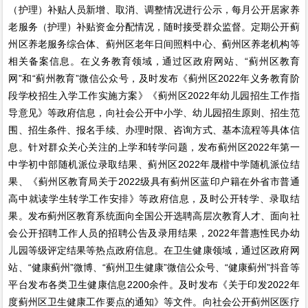
（护理）补贴人员新增、取消、调整情况进行公示，每月公开居家养
老服务（护理）补贴资金分配情况，随时接受群众监督。定期公开蓟
州区养老服务综合体、蓟州区老年日间照料中心、蓟州区养老机构等
相关备案信息。在义务教育领域，通过区政府网站、“蓟州区教育
网”和“蓟州教育”微信公众号，及时发布《蓟州区2022年义务教育阶
段学校招生入学工作实施方案》《蓟州区2022年幼儿园招生工作指
导意见》等政府信息，向社会公开中小学、幼儿园招生原则、招生范
围、招生条件、报名手续、办理时限、咨询方式、基本流程等具体信
息。针对群众关心关注的上学和转学问题，发布蓟州区2022年第一
中学初中部随机派位录取结果、蓟州区2022年晟楷中学随机派位结
果、《蓟州区教育局关于2022级具有蓟州区蓝印户籍在外省市普通
高中就读学生转学工作安排》等政府信息，及时公开转学、录取结
果。发布蓟州区教育系统面向全国公开选聘高层次教育人才、面向社
会公开招聘工作人员的招聘公告及录用结果，2022年普惠性民办幼
儿园等级评定结果等热点政府信息。在卫生健康领域，通过区政府网
站、“健康蓟州”微博、“蓟州卫生健康”微信公众号、“健康蓟州”抖音等
平台发布各类卫生健康信息2200余件。及时发布《关于印发2022年
度蓟州区卫生健康工作要点的通知》等文件。向社会公开蓟州区医疗