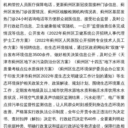
机构管控人员医疗保障电话，更新蓟州区新冠疫苗接种门诊信息、蓟
州区发热门诊设置情况、蓟州区核酸检测机构情况表、蓟州区基层发
热门诊24小时咨询电话等方便群众就医信息。接受社会监督，及时公
开行政处罚信息、卫生健康领域“双随机、一公开”监督抽查任务完成
情况等信息。公开发布《2022年蓟州区卫健系统公开招聘人事代理
护士工作方案》《2022年蓟州区人民医院公开招聘专业技术人员工
作方案》等招聘信息。在生态环境领域，通过区政府网站和“双微”平
台发布环境信息3500余件。做好相关决策信息公开，及时公开《天
津市蓟州区地下水污染防治分区方案》《蓟州区“十四五”地下水环境
质量考核点位水质保持方案》《蓟州区生态环境保护委员会办公室关
于印发天津市蓟州区2022年度生态文明建设工作计划的通知》等生
态环境保护相关政策文件、政策解读、规划计划。围绕生态环境重点
工作，定期发布地级及以上城市饮用水源地水质和杨庄水库饮用水水
质状况，环境空气质量及声功能区监测结果，污水处理厂、电厂等重
点排污单位监督性监测信息，让人民群众时刻感受到身边生态环境的
改善。严格落实行政执法公示制度，全年公开责令改正违法行为决定
书、查封扣押（解扣）决定书、行政处罚决定书40件，全要素列明处
罚依据种类、明确行政复议和提起行政诉讼等救济途径，保障行政相