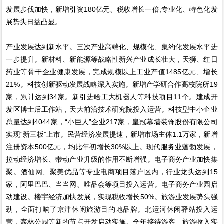
发展步伐加快，新增引资180亿元、税收增长一倍,专业化、特色化发
展势头日益凸显。
产业发展达到新水平。三次产业高端化、规模化、集约化发展水平进
一步提升。新材料、新能源等战略性新兴产业成长壮大，天狮、红日
药业等骨干企业健康发展，完成规模以上工业产值1485亿元、增长
21%。科技创新驱动发展战略深入实施。新增产学研合作高校院所19
家，累计达到34家。新引进哈工大机器人等科技项目11个。建成开
发区博士后工作站，天大前沿技术研究院投入运营。科技型中小企业
总量达到4044家，“小巨人”企业217家，皇冠幕墙装饰股份有限公司
实现“新三板”上市。民营经济发展提速，新增市场主体1.1万家，新增
注册资本500亿元，均比年初增长30%以上。现代服务业蓬勃发展，
拉动经济增长、带动产业升级的作用不断增强。电子商务产业加快集
聚。酒仙网、聚美优品等专业电商项目落户区内，行业龙头达到15
家，阿里巴巴、当当网、唯品会等项目投入运营。电子商务产业园启
动建设。楼宇经济加快发展，实现税收增长50%。旅游业发展势头强
劲，全面打响了京津休闲旅游目的地品牌。北运河休闲驿站投入运
营，森林公园等新的节点开发启动实施。全年接待游客、旅游收入实