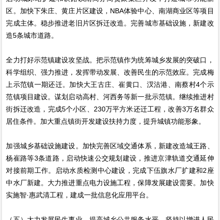
区。加快下朱庄、黄庄片区建设，NBA体验中心、南湖商业区等项目
完成主体。稳步推进老旧片区拆迁改造。完善城市基础设施，新建改
造5条城市道路。
全力打好示范镇建设攻坚战。把示范镇作为统筹城乡发展的突破口，
科学组织、强力推进，发挥带动发展、改善民生的示范效应。完成梅
上示范镇一期还迁。加快大王古庄、崔黄口、汊沽港、南蔡村4个示
范镇项目建设。谋划启动高村、河西务等新一批示范镇。继续推进村
街拆迁改造，完成5个小区、230万平方米还迁工程，改善3万名群众
居住条件。加大重点镇街开发建设扶持力度，提升城镇功能形象。
加强城乡基础设施建设。加快完善区域交通体系，新建改造城王路、
杨崔路等3条道路，启动快速公交规划建设，推进京津轨道交通延伸
对接前期工作。启动水质检测中心建设，完成下伍旗水厂扩建和2座
中水厂新建。大力推进重点电力设施工程，保障发展建设需要。加快
实施智·惠武清工程，建成一批信息化应用平台。
（五）大力发展民生事业，提高城乡公共服务水平。坚持以增进人民