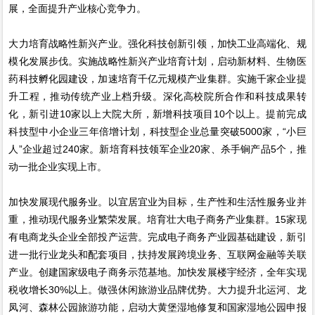
展，全面提升产业核心竞争力。
大力培育战略性新兴产业。强化科技创新引领，加快工业高端化、规
模化发展步伐。实施战略性新兴产业培育计划，启动新材料、生物医
药科技孵化园建设，加速培育千亿元规模产业集群。实施千家企业提
升工程，推动传统产业上档升级。深化高校院所合作和科技成果转
化，新引进10家以上大院大所，新增科技项目10个以上。提前完成
科技型中小企业三年倍增计划，科技型企业总量突破5000家，“小巨
人”企业超过240家。新培育科技领军企业20家、杀手锏产品5个，推
动一批企业实现上市。
加快发展现代服务业。以宜居宜业为目标，生产性和生活性服务业并
重，推动现代服务业繁荣发展。培育壮大电子商务产业集群。15家现
有电商龙头企业全部投产运营。完成电子商务产业园基础建设，新引
进一批行业龙头和配套项目，扶持发展跨境业务、互联网金融等关联
产业。创建国家级电子商务示范基地。加快发展楼宇经济，全年实现
税收增长30%以上。做强休闲旅游业品牌优势。大力提升北运河、龙
凤河、森林公园旅游功能，启动大黄堡湿地修复和国家湿地公园申报