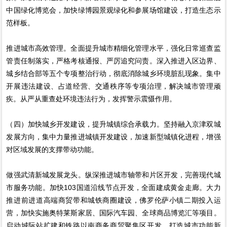
中国绿化博览会，加快绿博园景观绿化和参展场馆建设，打造生态示
范样板。
推进城市高效管理。全面提升城市精细化管理水平，强化日常巡查监
管责任制落实，严格考核通报、严厉追究问责。深入推进入区边界、
城乡结合部等五个专项整治行动，彻底消除城乡环境脏乱现象。集中
开展违法建设、占道经营、交通秩序等专项治理，解决城市管理顽
疾。从严从重查处环境违法行为，发挥警示震慑作用。
（四）加快城乡开发建设，提升城镇综合承载力。坚持融入京津双城
发展方向，集中力量推进城镇开发建设，加速新型城镇化进程，增强
对区域发展的支撑带动功能。
做强武清新城发展龙头。纵深推进城市轴带和片区开发，完善现代城
市服务功能。加快103国道沿线节点开发，全面建成黄金走廊。大力
推进前进道高端商贸带和城铁商圈建设，佛罗伦萨小镇二期投入运
营，加快实施奥特莱斯家居、国际汽车园、全球商品博览汇等项目。
启动城际站扩建和铁路以南商务商贸聚集区开发，打造城市功能新