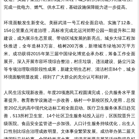
完成一批电力、燃气、供水工程，基础设施保障能力进一步提高。
环境面貌发生新变化。美丽武清一号工程全面启动。实施了12条、
154公里重点河道治理，高标准完成北运河郊野公园一期提升和二期
建设，成为展示生态景观、带动区域发展的新亮点。城乡大绿工程加
快推进，全年造林3万亩、植树200万株，新增城市绿地30万平方
米。成功获得2015年第三届中国绿化博览会承办权，筹备工作全面
展开。深入开展市容环境综合整治，村庄垃圾、违法建设、扬尘污染
等专项治理取得阶段性成果，新建文明生态村、清洁村庄84个，城乡
环境面貌明显改观，得到了广大群众的充分认可和好评。
人民生活实现新改善。年度20项惠民工程圆满完成，公共服务水平显
著提升。教育教学设施进一步改善，杨村一中新校区投入使用，总投
资20亿元的高中现代化达标工程全面启动。医疗卫生服务体系日趋完
善，513所村卫生室、14个社区卫生服务站投入运行，区医院晋升三
级医院。食品安全监管进一步加强。人口计生服务持续优化，出生人
口性别比综合治理成效明显。文体事业繁荣发展。成功举办第二届天
津国际马拉松赛，全国快板书大赛、武清书画晋京展等活动取得良好