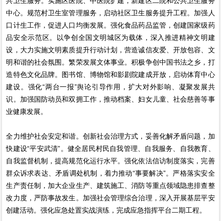
共卫生服务。实施区医院、中医院扩建，新建区二院和公共卫生服务
中心。规范村卫生室管理服务，启动社区卫生服务提升工程。加强人
口计生工作，促进人口均衡发展。强化食品药品监管，创建国家级药
品安全示范区。以争创全国文明城区为载体，深入推进精神文明建
设，大力实施文明素质提升行动计划，营造诚信友爱、开放包容、文
明和谐的社会氛围。繁荣发展文体事业。积极争创中国书法之乡，打
造特色文化品牌。图书馆、博物馆和影剧院建成开放，启动体育中心
建设。强化“两台一报”舆论引导作用，扩大对外影响、凝聚发展共
识。加强国防动员和双拥工作，推动档案、妇女儿童、社会慈善等事
业健康发展。
全力维护社会安定和谐。创新社会治理方式，妥善化解矛盾问题，加
快建设“平安武清”。健全居民村民自我管理、自我服务、自我教育、
自我监督机制，提高规范化运行水平。强化依法信访制度落实，完善
群众诉求表达、矛盾调处机制，着力推动“事要解决”。严格落实安全
生产责任制，加大企业生产、建筑施工、消防等重点领域隐患排查整
改力度，严防事故发生。加强社会管理综合治理，深入开展基层平安
创建活动。强化应急处置实战演练，完成应急指挥平台二期工程。