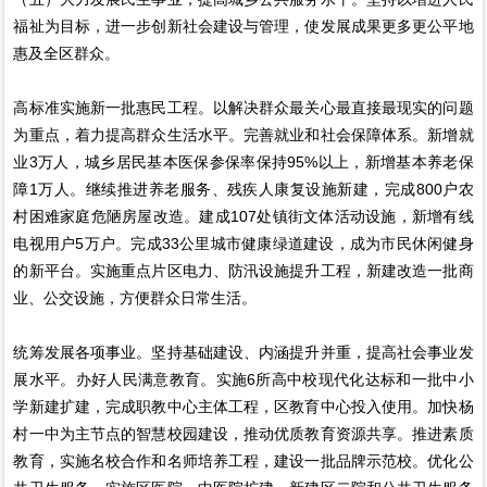
福祉为目标，进一步创新社会建设与管理，使发展成果更多更公平地
惠及全区群众。
高标准实施新一批惠民工程。以解决群众最关心最直接最现实的问题
为重点，着力提高群众生活水平。完善就业和社会保障体系。新增就
业3万人，城乡居民基本医保参保率保持95%以上，新增基本养老保
障1万人。继续推进养老服务、残疾人康复设施新建，完成800户农
村困难家庭危陋房屋改造。建成107处镇街文体活动设施，新增有线
电视用户5万户。完成33公里城市健康绿道建设，成为市民休闲健身
的新平台。实施重点片区电力、防汛设施提升工程，新建改造一批商
业、公交设施，方便群众日常生活。
统筹发展各项事业。坚持基础建设、内涵提升并重，提高社会事业发
展水平。办好人民满意教育。实施6所高中校现代化达标和一批中小
学新建扩建，完成职教中心主体工程，区教育中心投入使用。加快杨
村一中为主节点的智慧校园建设，推动优质教育资源共享。推进素质
教育，实施名校合作和名师培养工程，建设一批品牌示范校。优化公