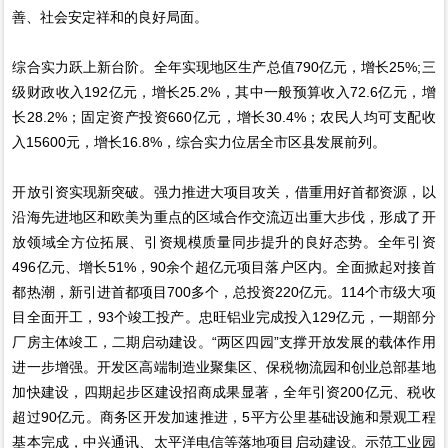
善、社会安定祥和的良好局面。
综合实力跃上新台阶。全年实现地区生产总值790亿元，增长25%;三
级财政收入192亿元，增长25.2%，其中一般预算收入72.6亿元，增
长28.2%；固定资产投资660亿元，增长30.4%；农民人均可支配收
入15600元，增长16.8%，综合实力位居全市区县发展前列。
开放引资实现新突破。强力推进大项目攻关，借重用好首都资源，以
沿海先进地区和欧美为重点的区域合作交流迈出重大步伐，形成了开
放领域全方位拓展、引资规模质量同步提升的良好态势。全年引资
496亿元、增长51%，90余个超亿元项目落户区内。全面掀起对接首
都热潮，新引进首都项目700多个，总投资220亿元。114个市级大项
目全面开工，93个竣工投产。忠旺铝业完成投入129亿元，一期部分
厂房主体竣工，二期启动建设。“两区四园”支撑开放发展的载体作用
进一步增强。开发区高端制造业聚集区、保税物流园和创业总部基地
加快建设，四期起步区建设招商成果显著，全年引资200亿元、税收
超过90亿元。商务区开发加速推进，5平方公里基础设施和景观工程
基本完成，中兴通讯、太平洋电信等落地项目启动建设。示范工业园