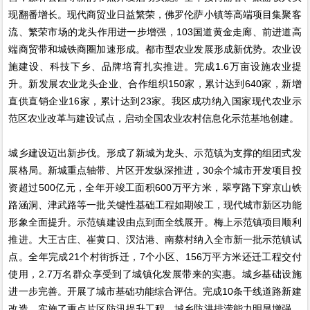
现翻番增长。现代商贸业日益繁荣，佛罗伦萨小镇等高端项目集聚客
流、繁荣市场的龙头作用进一步增强，103国道黄金走廊、前进道高
端商贸带和城铁商圈加速形成。都市型农业发展形成新优势。农业设
施建设、科技下乡、品牌培育扎实推进。完成1.6万亩设施农业提
升。新发展农业龙头企业、合作组织150家，累计达到640家，新增
直供直销企业16家，累计达到23家。我区成功纳入国家现代农业示
范区农业改革与建设试点，启动全国农业农村信息化示范基地创建。
城乡建设迈出新步伐。形成了新城为龙头、示范镇为支撑的组团式发
展格局。新城重点轴带、片区开发纵深推进，30余个城市开发项目投
资超过500亿元，全年开竣工面积600万平方米，翠亨路下穿京山铁
路涵洞、津武路等一批关键性基础工程如期竣工，现代城市新区功能
形象全面提升。示范镇建设由点到面全线展开。梅上示范镇项目顺利
推进。大王古庄、崔黄口、汊沽港、南蔡村纳入全市新一批示范镇试
点。全年完成21个村街拆迁，7个小区、156万平方米还迁工程交付
使用，2.7万名群众享受到了城镇化发展带来的实惠。城乡基础设施
进一步完善。开展了城市基础功能综合评估。完成10条干线道路新建
改造。实施了重点片区防汛提升工程，城乡防洪排涝能力明显增强。