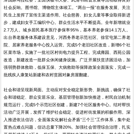
社会反响。图书馆、博物馆主体竣工。“两台一报”在服务发展、关注
民生上发挥了宣传主渠道作用。社会慈善、妇女儿童等事业取得新进
步，建成妇女手工编织中心。群众生活水平不断提高。全年新增就业
2.7万人。城乡居民基本医疗参保率95%，基本养老参保14.1万人。
出台养老服务体系建设意见，河西务养老示范社区、徐官屯第二养老
院、居家养老服务中心投入运营。完成5个老旧社区改造，新增6个社
区菜市场，实施了一批社区村街电力提升工程。完成雍园、西苑公园
改造，新建改造一批群众休闲健身设施。广泛开展扶贫济困活动，加
强弱势群体救助，低保五保、大病救助等保障政策全面落实，完成一
批残疾人康复站新建和农村贫困对象房屋翻建。
社会和谐呈现新局面。主动应对安全稳定新形势、新挑战，确保了社
会和谐稳定、群众安居乐业。基层管理创新加快推进，村民自治机制
规范运行，完成5个示范社区创建，新建7个社区服务中心。结对帮扶
活动广泛开展，发挥了维护社会稳定、促进村街发展的积极作用。深
入推进依法信访，全面落实化解社会矛盾“三个三”工作体系，集中处
置热点难点问题，信访总量下降20%。加强社会管理综合治理，扎实