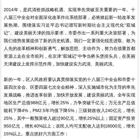
2014年，是武清抢抓战略机遇、实现率先突破至关重要的一年。十
八届三中全会对全面深化改革作出系统部署，必将掀起新一轮改革发
展热潮。围绕落实习近平总书记谱写新时期社会主义现代化“双城
记”、建设美丽天津的指示要求，市委作出一系列重大决策部署，为
我们借势发展提供了新的历史机遇。我们一定要强化锐意进取、敢为
人先的改革精神和创新勇气，解放思想、主动作为，努力在借重首都
资源上走在全市前列，在京津“双城记”中争当桥头堡排头兵，在美丽
天津建设上发挥示范作用，加快建设实力武清、美丽武清。
新的一年，区人民政府要认真贯彻落实党的十八届三中全会和市委十
届四次全会、区委四届七次全会精神，深入实施城市化为主导的率先
发展战略，推进改革创新，加快开放发展，建设美丽武清。全年实现
地区生产总值988亿元，增长25%，力争突破千亿元；万元生产总值
能耗下降4%，PM2.5年均值下降5%；三级财政收入240亿元，增长
25%，其中一般预算收入超过90亿元，增长25%以上；固定资产投资
950亿元，增长40%以上；农民人均可支配收入达到18000元，增长
15%以上。重点抓好六方面工作：