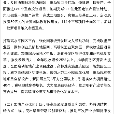
务，及时协调解决制约问题，推动项目快启动、快建设、快投产。全
面推进680个重点投资项目，按期完成950亿元固定资产投资计划。
忠旺铝业一期投产运营，完成二期部分厂房和三期基础工程。启动总
投资80亿元的天狮国际教育园建设。114个市级项目全面竣工，谋划
一批新项目纳入市级重点。
打造高水平园区平台。强化国家级开发区龙头带动功能。完成欧盟产
业园一期和创业总部基地招商，高端制造业聚集区、保税物流园项目
全面建成。加快综合保税区申报。深化开发区管理体制和运营机制改
革，激发发展活力，全年税收增长25%以上。推动商务区开发大提
速，全面启动落地产业项目建设，高标准实施生态园区、智慧园区工
程，树立高端园区功能形象。做强示范工业园载体优势，推动现有落
地项目全部投产，新拓展空间5平方公里以上，引进实体大项目超过
40个，税收继续翻番增长。大力发展镇街经济，推进现有产业功能区
整合提升，提高镇街经济实力和特色化发展水平。
（二）加快产业优化升级，提高经济发展质量和效益。坚持调结构、
转方式主线，突出增量带动和创新驱动，推动三次产业协调健康发