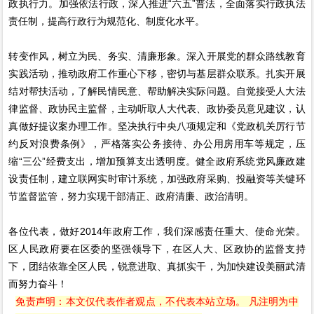
政执行力。加强依法行政，深入推进“六五”普法，全面落实行政执法
责任制，提高行政行为规范化、制度化水平。
转变作风，树立为民、务实、清廉形象。深入开展党的群众路线教育
实践活动，推动政府工作重心下移，密切与基层群众联系。扎实开展
结对帮扶活动，了解民情民意、帮助解决实际问题。自觉接受人大法
律监督、政协民主监督，主动听取人大代表、政协委员意见建议，认
真做好提议案办理工作。坚决执行中央八项规定和《党政机关厉行节
约反对浪费条例》，严格落实公务接待、办公用房用车等规定，压
缩“三公”经费支出，增加预算支出透明度。健全政府系统党风廉政建
设责任制，建立联网实时审计系统，加强政府采购、投融资等关键环
节监督监管，努力实现干部清正、政府清廉、政治清明。
各位代表，做好2014年政府工作，我们深感责任重大、使命光荣。
区人民政府要在区委的坚强领导下，在区人大、区政协的监督支持
下，团结依靠全区人民，锐意进取、真抓实干，为加快建设美丽武清
而努力奋斗！
免责声明：本文仅代表作者观点，不代表本站立场。 凡注明为中