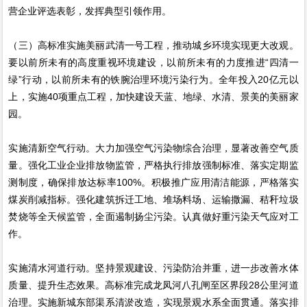
营企业评选表彰，发挥典型引领作用。
（三）高标准实施美丽武清一号工程，推动城乡环境实现更大改观。
要以前所未有的高度重视环境建设，以前所未有的力度推进“四清一
绿”行动，以前所未有的铁腕治理环境污染行为。全年投入20亿元以
上，实施40项重点工程，加快建设天蓝、地绿、水清、景美的美丽家
园。
实施清新空气行动。大力加强空气污染物综合治理，显著改善空气质
量。强化工业企业排放物监管，严格执行排放强制标准、落实定期监
测制度，确保排放达标率100%。积极推广应用清洁能源，严格落实
煤炭削减指标。强化建筑拆迁工地、堆场料场、运输撒漏、秸秆垃圾
焚烧等全天候监管，全面遏制扬尘污染。认真做好重污染天气应对工
作。
实施清水河道行动。坚持景观建设、污染防治并重，进一步改善水体
质量、提升生态效果。高标准完成龙凤河八孔闸至区界段28公里河道
治理。实施新城东部渠系清淤改造，实现景观水系全面贯通。落实排