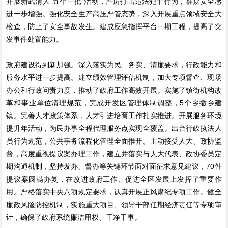
开展新武清人“五个一批”活动，严厉打击违法犯罪行为，群众安全感
进一步增强。强化安全生产高压严管态势，深入开展重点领域安全大
检查，防止了安全事故发生。建成应急指挥平台一期工程，提高了突
发事件处置能力。
政府建设得到新加强。深入落实为民、务实、清廉要求，行政能力和
服务水平进一步提高。建立绩效管理评估机制，加大专项督查、现场
办公和行政问责力度，推动了政府工作高效开展。实施了镇街机构改
革和事业单位清理规范，完成开发区管理体制调整，5个乡撤乡建
镇。完善人才政策体系，人才引进培育工作扎实推进。开展服务环境
提升年活动，为民办事全程代理服务点实现全覆盖。出台行政执法人
员行为规范，公共事务流程化管理全面推开。主动接受人大、政协监
督，高度重视提议案办理工作，建立并落实与人大代表、政协委员定
期沟通机制，坚持发办、督办等关键环节面对面征求意见建议，70件
提议案圆满办复，在改进政府工作、促进全区发展上发挥了重要作
用。严格落实中央八项规定要求，认真开展正风肃纪专项工作。健全
廉政风险防控机制，实施重大项目、领导干部任期经济责任等专项审
计，确保了政府系统廉洁用权、干净干事。