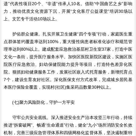
遗”代表性项目20个、“非遗”传承人10名。借助“中国曲艺之乡”影响
力，推动优质文化资源下沉，开展“文化客厅公益课堂”培训30场以
上、文艺专干活动10场以上。
护佑群众健康。扎实开展卫生健康“四个专项”行动，家庭医生重
点群体签约覆盖率达到100%，重大慢性病患者标准化诊疗和规范管
理率达到80%以上。建成配套应急救治基层村卫生室37家，打造中医
文化一条街，提升医疗服务水平。加快区医院新院区建设，实施区医
院医疗应急救治、妇幼保健院能力提升等项目，打造特色差异化医
院。狠抓妇幼健康服务工作，发展社区嵌入式托育服务，新增托育点
7个，建设生育友好社区。深化医保支付方式改革，完成城乡居民基
本医疗保险全覆盖，实现村(社区)集采药品数量30种以上。
(七)聚力风险防化，守护一方平安
守牢公共安全底线。深入推进安全生产治本攻坚三年行动，持续
推进“拆窗破网”、畅通“生命通道”行动，健全“九小”场所消防安全长效
机制，完善三级应急管理体系和四级网格化监督体系，坚决遏制重特