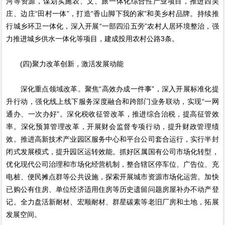
河等资源，谋划实施农、文、旅一体化综合性产业项目，推进西吴
庄、边庄“田村一体”，打造“香山脚下我的家”和美乡村品牌。持续推
行城乡环卫一体化，深入开展“一部四沿五旁”农村人居环境整治，强
力推进城乡供水一体化等项目，建成投用农村公路3条。
(四)聚力改革创新，激活发展动能
深化重点领域改革。聚焦“高效办成一件事”，深入开展标准化提
升行动，强化线上线下服务深度融合和跨部门业务联动，实现“一网
通办、一次办好”。深化税收征管改革，推进综合治税，提高征管效
率。深化预算管理改革，开展财会监督专项行动，提升财政管理绩
效。推进高新技术产业园区服务中心和平台公司套合运行，实行半封
闭式发展模式，提升园区运转效能。抓好区属国有公司市场化转型，
优化现代公司治理和市场化经营机制，整合辖区停车位、广告位、充
电桩、便民摊点群等公共设施，探索开展城市资源市场化运营。加快
已购公有住房、单位经济适用住房等历史遗留问题房屋补办不动产登
记。全力盘活新耐材、宏顺耐材、群星碳素等老旧厂房和土地，拓展
发展空间。