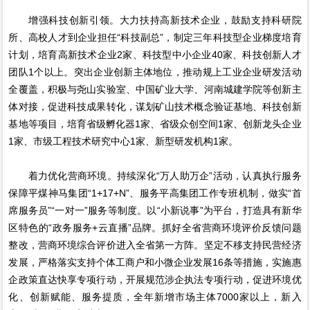
增强科技创新引领。大力扶持高新技术企业，鼓励支持科研院
所、高校人才到企业担任“科技副总”，制定三年科技型企业梯度培育
计划，培育高新技术企业2家、科技型中小企业40家、科技创新人才
团队1个以上。突出企业创新主体地位，推动规上工业企业研发活动
全覆盖，积极与尧山实验室、中国矿业大学、河南城建学院等创新主
体对接，促进科技成果转化，谋划矿山技术概念验证基地、科技创新
基地等项目，培育省级孵化器1家、省级众创空间1家、创新龙头企业
1家、市级工程技术研究中心1家、新型研发机构1家。
着力优化营商环境。持续深化“万人助万企”活动，认真执行服务
保障平煤神马集团“1+17+N”、服务平高集团工作专班机制，做实“首
席服务员”“一对一”服务等制度。以“小新说事”为平台，打造具有新华
区特色的“政务服务+云直播”品牌。抓好全省营商环境评价反馈问题
整改，营商环境综合评价进入全省第一方阵。坚定不移支持民营经济
发展，严格落实支持个体工商户和小微企业发展16条等措施，实施惠
企政策直达快享专项行动，开展规范涉企执法专项行动，促进环境优
化、创新赋能、服务提质，全年新增市场主体7000家以上，新入