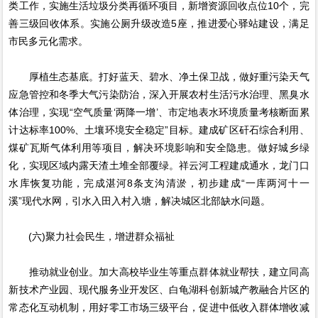
类工作，实施生活垃圾分类再循环项目，新增资源回收点位10个，完
善三级回收体系。实施公厕升级改造5座，推进爱心驿站建设，满足
市民多元化需求。
厚植生态基底。打好蓝天、碧水、净土保卫战，做好重污染天气
应急管控和冬季大气污染防治，深入开展农村生活污水治理、黑臭水
体治理，实现“空气质量‘两降一增’、市定地表水环境质量考核断面累
计达标率100%、土壤环境安全稳定”目标。建成矿区矸石综合利用、
煤矿瓦斯气体利用等项目，解决环境影响和安全隐患。做好城乡绿
化，实现区域内露天渣土堆全部覆绿。祥云河工程建成通水，龙门口
水库恢复功能，完成湛河8条支沟清淤，初步建成“一库两河十一
溪”现代水网，引水入田入村入塘，解决城区北部缺水问题。
(六)聚力社会民生，增进群众福祉
推动就业创业。加大高校毕业生等重点群体就业帮扶，建立同高
新技术产业园、现代服务业开发区、白龟湖科创新城产教融合片区的
常态化互动机制，用好零工市场三级平台，促进中低收入群体增收减