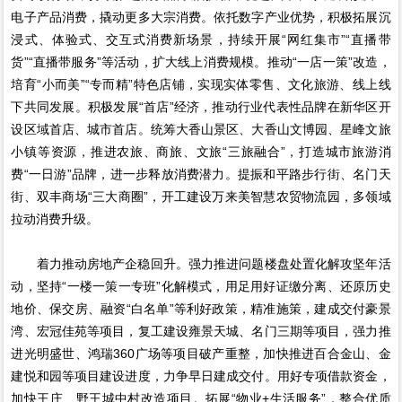
电子产品消费，撬动更多大宗消费。依托数字产业优势，积极拓展沉
浸式、体验式、交互式消费新场景，持续开展“网红集市”“直播带
货”“直播带服务”等活动，扩大线上消费规模。推动“一店一策”改造，
培育“小而美”“专而精”特色店铺，实现实体零售、文化旅游、线上线
下共同发展。积极发展“首店”经济，推动行业代表性品牌在新华区开
设区域首店、城市首店。统筹大香山景区、大香山文博园、星峰文旅
小镇等资源，推进农旅、商旅、文旅“三旅融合”，打造城市旅游消
费“一日游”品牌，进一步释放消费潜力。提振和平路步行街、名门天
街、双丰商场“三大商圈”，开工建设万来美智慧农贸物流园，多领域
拉动消费升级。
着力推动房地产企稳回升。强力推进问题楼盘处置化解攻坚年活
动，坚持“一楼一策一专班”化解模式，用足用好证缴分离、还原历史
地价、保交房、融资“白名单”等利好政策，精准施策，建成交付豪景
湾、宏冠佳苑等项目，复工建设雍景天城、名门三期等项目，强力推
进光明盛世、鸿瑞360广场等项目破产重整，加快推进百合金山、金
建悦和园等项目建设进度，力争早日建成交付。用好专项借款资金，
加快王庄、野王城中村改造项目。拓展“物业+生活服务”，整合优质