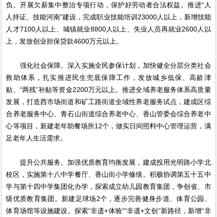
负。开展欠薪集中整治专项行动，保护好劳动者合法权益。推进“人
人持证、技能河南”建设，完成职业技能培训23000人以上，新增技能
人才7100人以上、城镇就业8800人以上、失业人员再就业2600人以
上，发放创业担保贷款4600万元以上。
强化社会保障。深入实施全民参保计划，加快健全分层分类社会
救助体系，扎实推进民生兜底保障工作，发放城乡低保、高龄津
贴、“两残”补贴等资金2200万元以上。推进全域养老服务体系高质量
发展，打造西市场街道和矿工路街道全域性养老服务试点，建成区综
合养老服务中心、青石山街道综合养老中心、香山管委会综合养老中
心等项目，新建老年助餐场所12个，做实日间照料中心管理运营，满
足老年人生活需求。
提升公共服务。加强优质教育均衡发展，建成投用光明路小学北
校区，实施第十八中学餐厅、香山街小学修缮。积极协调第五十五中
学与第十四中学集团化办学，探索成立幼儿园教育集团，争创省、市
级优质教育集团。新建足球场2个，逐步完善健身步道、体育公园、
体育场馆等设施建设。探索“非遗+体验”“非遗+文创”新路径，新增“非