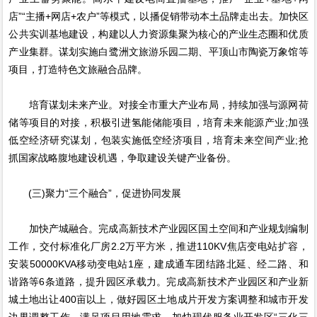
店”“主播+网店+农户”等模式，以播促销带动本土品牌走出去。加快区
公共实训基地建设，构建以人力资源集聚为核心的产业生态圈和优质
产业集群。谋划实施白鹭洲文旅游乐园二期、平顶山市陶瓷万象馆等
项目，打造特色文旅融合品牌。
培育谋划未来产业。对接全市重大产业布局，持续加强与源网荷
储等项目的对接，积极引进氢能储能项目，培育未来能源产业;加强
低空经济研究谋划，包装实施低空经济项目，培育未来空间产业;抢
抓国家战略腹地建设机遇，争取建设关键产业备份。
(三)聚力“三个融合”，促进协同发展
加快产城融合。完成高新技术产业园区国土空间和产业规划编制
工作，交付标准化厂房2.2万平方米，推进110KV焦店变电站扩容，
安装50000KVA移动变电站1座，建成通车团结路北延、经二路、和
谐路等6条道路，提升园区承载力。完成高新技术产业园区和产业新
城土地出让400亩以上，做好园区土地成片开发方案调整和城市开发
边界调整工作，满足项目用地需求。加快现代服务业开发区“三化三