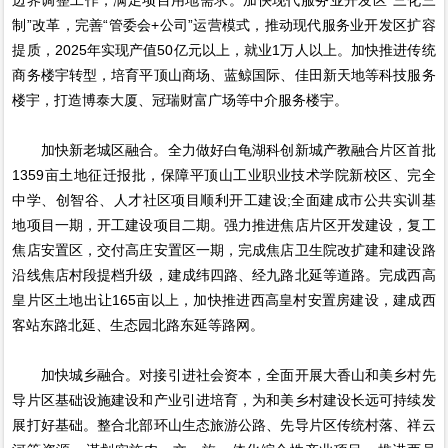
制”改革，完善“管委会+公司”运营模式，推动现代服务业开发区扩容
提质，2025年实现产值50亿元以上，就业1万人以上。加快推进传统
商务楼宇转型，培育平顶山商场、蓝鲸国际、佳田新天地等科技服务
楼宇，打造博泰大厦、冠瑞财富广场等中介服务楼宇。
加快新老城区融合。全力做好白龟湖科创新城产教融合片区首批
1359亩土地征迁报批，保障平顶山工业职业技术学院新校区、完全
中学、创智谷、人才社区项目顺利开工建设;全面建成市公共实训基
地项目一期，开工建设项目二期。强力推进焦店片区开发建设，复工
焦店安置区，交付高庄安置区一期，完成焦店卫生院改扩建和建设路
沿线焦店村段提档升级，建成纬四路、经九路北延等道路。完成西高
皇片区土地出让165亩以上，加快推进西高皇村安置房建设，建成西
客站东路北延、生态园北路东延等路网。
加快城乡融合。对接引进社会资本，全面开展大香山和美乡村先
导片区基础设施建设和产业引进培育，为和美乡村建设长远可持续发
展打好基础。整合北部环山生态旅游公路、先导片区传统村落、祥云