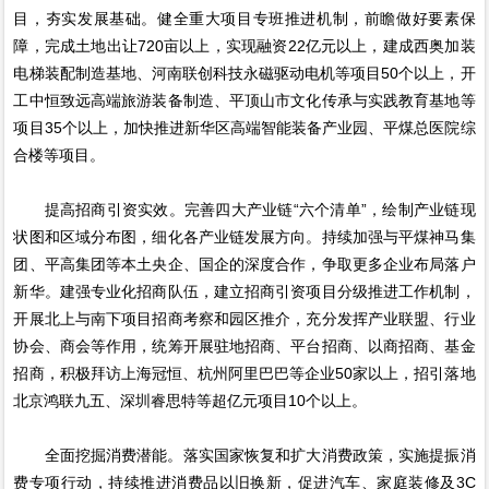
目，夯实发展基础。健全重大项目专班推进机制，前瞻做好要素保
障，完成土地出让720亩以上，实现融资22亿元以上，建成西奥加装
电梯装配制造基地、河南联创科技永磁驱动电机等项目50个以上，开
工中恒致远高端旅游装备制造、平顶山市文化传承与实践教育基地等
项目35个以上，加快推进新华区高端智能装备产业园、平煤总医院综
合楼等项目。
提高招商引资实效。完善四大产业链“六个清单”，绘制产业链现
状图和区域分布图，细化各产业链发展方向。持续加强与平煤神马集
团、平高集团等本土央企、国企的深度合作，争取更多企业布局落户
新华。建强专业化招商队伍，建立招商引资项目分级推进工作机制，
开展北上与南下项目招商考察和园区推介，充分发挥产业联盟、行业
协会、商会等作用，统筹开展驻地招商、平台招商、以商招商、基金
招商，积极拜访上海冠恒、杭州阿里巴巴等企业50家以上，招引落地
北京鸿联九五、深圳睿思特等超亿元项目10个以上。
全面挖掘消费潜能。落实国家恢复和扩大消费政策，实施提振消
费专项行动，持续推进消费品以旧换新，促进汽车、家庭装修及3C