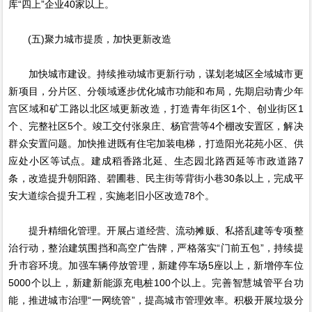
库“四上”企业40家以上。
(五)聚力城市提质，加快更新改造
加快城市建设。持续推动城市更新行动，谋划老城区全域城市更
新项目，分片区、分领域逐步优化城市功能和布局，先期启动青少年
宫区域和矿工路以北区域更新改造，打造青年街区1个、创业街区1
个、完整社区5个。竣工交付张泉庄、杨官营等4个棚改安置区，解决
群众安置问题。加快推进既有住宅加装电梯，打造阳光花苑小区、供
应处小区等试点。建成稻香路北延、生态园北路西延等市政道路7
条，改造提升朝阳路、碧圃巷、民主街等背街小巷30条以上，完成平
安大道综合提升工程，实施老旧小区改造78个。
提升精细化管理。开展占道经营、流动摊贩、私搭乱建等专项整
治行动，整治建筑围挡和高空广告牌，严格落实“门前五包”，持续提
升市容环境。加强车辆停放管理，新建停车场5座以上，新增停车位
5000个以上，新建新能源充电桩100个以上。完善智慧城管平台功
能，推进城市治理“一网统管”，提高城市管理效率。积极开展垃圾分