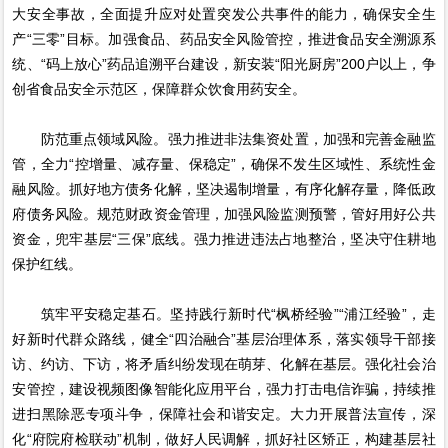
大安全事故，全面提升应对处置突发公共事件的能力，确保安全生
产“三零”目标。加强食品、药品安全风险管控，推进食品安全溯源系
统、“码上放心”药品追溯平台建设，新安装“阳光厨房”200户以上，争
创省食品安全示范区，保障群众饮食用药安全。
防范重点领域风险。强力推进非法集资处置，加强和完善金融监
管，全力“控增量、减存量、保稳定”，确保不发生区域性、系统性金
融风险。抓好地方债务化解，坚决遏制增量，有序化解存量，降低政
府债务风险。规范财政资金管理，加强风险监测预警，管好用好公共
资金，兜牢基层“三保”底线。强力推进违法占地整治，坚决守住耕地
保护红线。
筑牢平安稳定基石。坚持践行新时代“枫桥经验”“浦江经验”，走
好新时代群众路线，健全“四治融合”基层治理体系，落实领导干部接
访、约访、下访，将矛盾纠纷发现在萌芽、化解在基层。强化社会治
安管控，建设视频图像智能化应用平台，强力打击电信诈骗，持续推
进扫黑除恶专项斗争，保障社会和谐安定。大力开展普法宣传，深
化“府院府检联动”机制，做好人民调解，抓好社区矫正，构建基层社