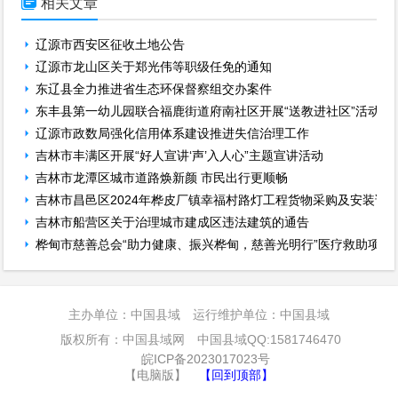

相关文章
辽源市西安区征收土地公告
辽源市龙山区关于郑光伟等职级任免的通知
东辽县全力推进省生态环保督察组交办案件
东丰县第一幼儿园联合福鹿街道府南社区开展“送教进社区”活动
辽源市政数局强化信用体系建设推进失信治理工作
吉林市丰满区开展“好人宣讲‘声’入人心”主题宣讲活动
吉林市龙潭区城市道路焕新颜 市民出行更顺畅
吉林市昌邑区2024年桦皮厂镇幸福村路灯工程货物采购及安装询
吉林市船营区关于治理城市建成区违法建筑的通告
桦甸市慈善总会“助力健康、振兴桦甸，慈善光明行”医疗救助项目实
主办单位：中国县域 运行维护单位：中国县域
版权所有：中国县域网 中国县域QQ:1581746470
皖ICP备2023017023号
【电脑版】
【回到顶部】