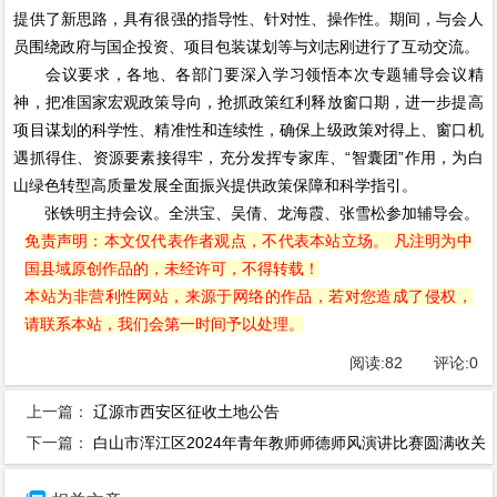
提供了新思路，具有很强的指导性、针对性、操作性。期间，与会人
员围绕政府与国企投资、项目包装谋划等与刘志刚进行了互动交流。
会议要求，各地、各部门要深入学习领悟本次专题辅导会议精
神，把准国家宏观政策导向，抢抓政策红利释放窗口期，进一步提高
项目谋划的科学性、精准性和连续性，确保上级政策对得上、窗口机
遇抓得住、资源要素接得牢，充分发挥专家库、“智囊团”作用，为白
山绿色转型高质量发展全面振兴提供政策保障和科学指引。
张铁明主持会议。全洪宝、吴倩、龙海霞、张雪松参加辅导会。
免责声明：本文仅代表作者观点，不代表本站立场。 凡注明为中
国县域原创作品的，未经许可，不得转载！
本站为非营利性网站，来源于网络的作品，若对您造成了侵权，
请联系本站，我们会第一时间予以处理。
阅读:
82
评论:
0
上一篇：
辽源市西安区征收土地公告
下一篇：
白山市浑江区2024年青年教师师德师风演讲比赛圆满收关