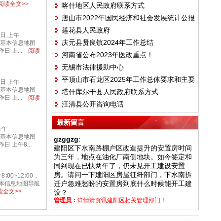
阅读全文>>
喀什地区人民政府联系方式
唐山市2022年国民经济和社会发展统计公报
莲花县人民政府
日 上午
庆元县贤良镇2024年工作总结
1148基本信息地图
日 上...
阅读
河南省公布2023年医改重点！
无锡市法律援助中心
平顶山市石龙区2025年工作总体要求和主要
日 上午
1558基本信息地图
塔什库尔干县人民政府联系方式
目标
日 上...
阅读
汪清县公开咨询电话
最新留言
上午
0148基本信息地图
gzggzg
:
日 上午8...
建阳区下水南路棚户区改造提升的安置房时间
为三年，地点在油化厂南侧地块。如今签定和
同到现在已快两年了，仍未见开工建设安置
房。请问一下建阳区房屋征纤部门，下水南拆
00~12∶00，
迁户急难愁盼的安置房到底什么时候能开工建
186基本信息地图导航
全文>>
设？
管理员：
详情请资讯建阳区相关管理部门！