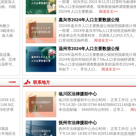
成泥状加入
一部署，绍兴市以 2024 年11月1日零时为标
功效。功能
5‰人口变动抽样调查。现将根据抽样调查数据
2024年人口主要数据...
阅读全文>>
嘉兴市2024年人口主要数据公报
冰糖少
2024年嘉兴市人口主要数据公报按照国家统计
3碗清水)
一部署，2024年嘉兴市5‰人口变动情况抽样调
，放入锅
村级单位作为调查样本，共调查人口约3.3万人
口变动情况抽样调...
阅读全文>>
温州市2024年人口主要数据公报
葱花适量。
2024年温州市人口主要数据公报按照国家统计
备用。②净
2024年温州市组织开展了5‰人口变动抽样调
葱花即可。
5‰人口变动抽样调查数据推算的温州市2024
布如下：一、常住人口...
阅读全文>>
联系地方
临川区法律援助中心
39.1亿
临川区法律援助中心办公时间： 正常工作日 上午8∶
46.8亿
下午14∶30~18∶00 0794-844038842311
与经济增
本信息邮编： 344000办公时间： 正常工...
阅读
抚州市法律援助中心
时期及
抚州市法律援助中心办公时间： 正常工作日 上午8∶
全市地区生
下午14∶30~18∶00 0794-8265148基本信