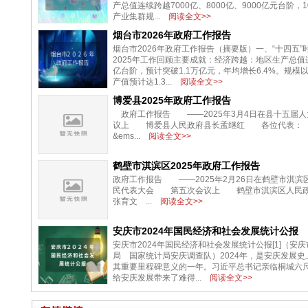
产总值连续跨越7000亿、8000亿、9000亿元台阶，
产业集群规...
阅读全文>>
烟台市2026年政府工作报告
烟台市2026年政府工作报告（摘要版）一、“十四五”
2025年工作回顾主要成就：经济跨越：地区生产总值
亿台阶，预计突破1.1万亿元，年均增长6.4%。规模
产值预计达1.3...
阅读全文>>
博爱县2025年政府工作报告
政府工作报告 ——2025年3月4日在县十五届人
议上 博爱县人民政府县长孟继红 各位代表
&ems...
阅读全文>>
鹤壁市淇滨区2025年政府工作报告
政府工作报告 ——2025年2月26日在鹤壁市淇滨
民代表大会 第五次会议上 鹤壁市淇滨区人民
张育文 ...
阅读全文>>
安庆市2024年国民经济和社会发展统计公报
安庆市2024年国民经济和社会发展统计公报[1]（安
局 国家统计局安庆调查队）2024年，是安庆发展史
其重要里程碑意义的一年。习近平总书记亲临桐城六
给安庆发展带来了难得...
阅读全文>>