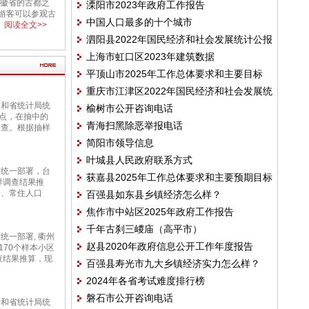
是安徽省的古都之
溧阳市2023年政府工作报告
游客可以参观古
中国人口最多的十个城市
阅读全文>>
泗阳县2022年国民经济和社会发展统计公报
上海市虹口区2023年建筑数据
平顶山市2025年工作总体要求和主要目标
重庆市江津区2022年国民经济和社会发展统
局和省统计局统
榆树市公开咨询电话
计公报
时点，在抽中的
青海扫黑除恶举报电话
调查。根据抽样
简阳市领导信息
叶城县人民政府联系方式
局统一部署，台
获嘉县2025年工作总体要求和主要预期目标
样调查结果推
一、常住人口
百强县如东县乡镇经济怎么样？
焦作市中站区2025年政府工作报告
千年古刹三嵕庙（高平市）
统一部署, 衢州
赵县2020年政府信息公开工作年度报告
170个样本小区
查结果推算，现
百强县寿光市九大乡镇经济实力怎么样？
2024年各省考试难度排行榜
磐石市公开咨询电话
局和省统计局统