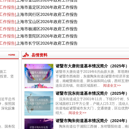
[工作报告]
上海市金山区2026年政府工作报告
[工作报告]
上海市嘉定区2026年政府工作报告
[工作报告]
上海市闵行区2026年政府工作报告
[工作报告]
上海市宝山区2026年政府工作报告
[工作报告]
上海市杨浦区2026年政府工作报告
[工作报告]
上海市普陀区2026年政府工作报告
[工作报告]
上海市长宁区2026年政府工作报告
县情资料
诸暨市大唐街道基本情况简介（2025年
方面工
诸暨市大唐街道于2019年6月由原大唐、草塔
投资。坚
于诸暨市西南部，东接陶朱街道(诸暨市经济开发
道，南毗暨南街道、牌头镇和同山镇，西邻五泄
连应店街镇。街道区域面积...
阅读全文>>
诸暨市浣东街道基本情况简介（2025年
习近平总书
浣东街道成立于2001年11月，下辖20个村、
神，按照国
区域面积115平方公里，户籍人口5.3万，流动人
，深化皖豫
街道地处诸暨城市东大门，交通便捷，区位优势
绍大...
阅读全文>>
诸暨市陶朱街道基本情况简介（2024年
央、国务院
陶朱街道位于浦阳江西侧，东邻暨阳街道，南