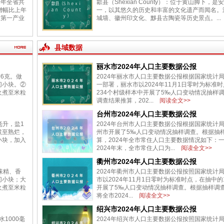
全年全省共
歙县（Shexian County）：位于黄山脚下，
，增幅比上年
一，以其悠久的历史和丰富的文化遗产而闻名。
，第一产业
城墙、徽州印文化、黟县古陶瓷等历史景点。...
县域数据
丽水市2024年人口主要数据公报
6克。做
2024年丽水市人口主要数据公报根据国家统计
切小块。②
一部署，丽水市以2024年11月1日零时为标准
火煮至米粒
234个村级样本中开展了5‰人口变动情况抽样
调查结果推算，202...
阅读全文>>
台州市2024年人口主要数据公报
毫升，盐1
2024年台州市人口主要数据公报根据国家统计
煮至熟烂，
州市开展了5‰人口变动情况抽样调查。根据抽
小块，加入
算，2024年全市常住人口主要数据情况如下：
2024年末，全市常住人口为...
阅读全文>>
衢州市2024年人口主要数据公报
味精、香
2024年衢州市人口主要数据公报按照国家统计局
切小块；大
市以2024年11月1日零时为标准时点，在抽中的
火煮至米粒
开展了5‰人口变动情况抽样调查。根据抽样调
将全市2024...
阅读全文>>
绍兴市2024年人口主要数据公报
1000毫
2024年绍兴市人口主要数据公报按照国家统计