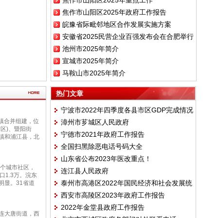
焦作市山阳区2025年重点工作
标
焦作市山阳区2025年政府工作报告
皖豫省际毗邻地区合作发展实施方案
安徽省2025民营企业百强发布会在合肥举行
池州市2025年简介
宣城市2025年简介
马鞍山市2025年简介
热门文章
宁波市2022年四季度各县市区GDP完成情况
）
两镇合并组建，位
漳州市芗城区人民政府
区)、暨阳街
宁德市2021年政府工作报告
镇和浦江县，北
全国扫黑除恶电话号码大全
）
山东省公布2023年医改重点！
5个城市社区，
连江县人民政府
口1.3万。浣东
泰州市高港区2022年国民经济和社会发展统
明显。31省道
西安市高陵区2023年政府工作报告
计公报
）
2022年金堂县政府工作报告
连大唐街道，西