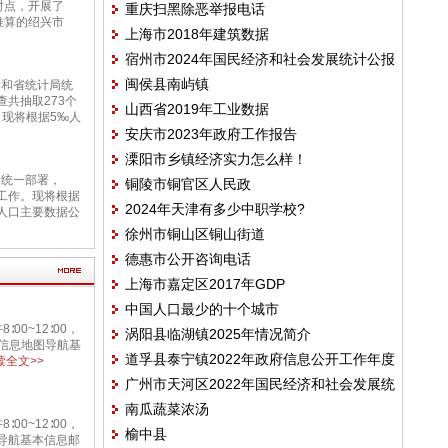
准时点，开展了
重庆扫黑除恶举报电话
推算的绍兴市
上海市2018年建筑数据
宿州市2024年国民经济和社会发展统计公报
闽侯县南屿镇
局和省统计局统
查共抽取273个
山西省2019年工业数据
。现将根据5‰人
安庆市2023年政府工作报告
溧阳市乡镇经济实力怎么样！
局统一部署，
铜陵市铜官区人民政
查工作。现将根据
2024年天津有多少中职学校?
年人口主要数据公
徐州市铜山区铜山街道
德惠市公开咨询电话
上海市嘉定区2017年GDP
中国人口最少的十个城市
00~12∶00，
涡阳县临湖镇2025年情况简介
48基本信息地图导航基
道孚县泰宁镇2022年政府信息公开工作年度
全文>>
广州市天河区2022年国民经济和社会发展统
报告
南瓜蔬菜浓汤
计公报
00~12∶00，
榆中县
息地图导航基本信息邮