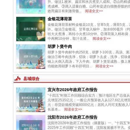
升。做法1.粳米、扁豆和水共煮至八成和。②山药棉
煮成稀。③调入适量白糖。山药有促进白细胞吞噬的
效用扁豆有刺激骨髓...
阅读全文>>
金银花薄荷茶
金银花薄荷茶材料金银花10克，甘草5克，薄荷5克，
许。做法①金银花、甘草放入锅中，加水600毫升（约
转大火煮沸，再转小火煮10分钟。②薄荷装入棉布袋
中再网10分钟，取汁去渣...
阅读全文>>
胡萝卜煲牛肉
胡萝卜煲牛肉材牛肉250克，胡萝卜100克，高汤、
做法①将牛肉洗净，切块；胡萝卜去皮，洗净，切块
锅上火倒入高汤，下入牛肉、胡萝卜煲至成熟，撒上
功能效用胡萝卜有补肝明目...
阅读全文>>
县域综合
宜兴市2026年政府工作报告
“十四五”时期工作回顾综合实力：预计地区生产总值从18
元增至2535亿元；一般公共预算收入从127.6亿元增至1
元；存贷款规模突破8000亿元；居民人均可支配收入
长基本...
阅读全文>>
沈阳市2026年政府工作报告
沈阳市2026年政府工作报告（摘要版）一、“十四五”
2025年工作回顾“十四五”时期，沈阳发展极不平凡。