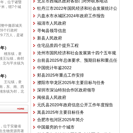
北京市西城区政府各部门对外联系电话
1年，位于诸暨
千米，辖7个城
牡丹江市2022年国民经济和社会发展统计公
六盘水市水城区2024年政府工作报告
报
）
福清市人民政府
调整中撤原城关
28个行政村
寻甸县领导信息
29.7万人，是诸
新县人民政府
住宅品质四个提升工程
3年）
沧州市国民经济和社会发展第十四个五年规
） 稽东镇，隶
接王坛镇，南邻
台前县2025年总体要求、预期目标和重点任
划和二〇三五年远景目标纲要
、北与平水镇为
中国统计年鉴2022
务
郏县2025年重点工作安排
3年）
） 王坛镇，隶
濮阳市华龙区2025年主要目标与任务
南，东、南、西
深圳市深汕特别合作区政府领导
稽东镇为邻，北
闽侯县人民政府
元氏县2020年政府信息公开工作年度报告
嵩县2025年主要目标任务
合肥市包河区2025年简介
一，位于安徽省
中国最穷的十个城市
生生物资源而著