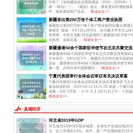
印发了《加快建设农业强国规划（2024－2035年）
称“《规划》”）。《规划》提出，要拓宽农民增收致
中，除发展富民产业及...
阅读全文>>
新疆发出第200万张个体工商户营业执照
新疆发出第200万张个体工商户营业执照石榴云/新
索蓉芝 报道：4月1日11时5分，在乌鲁木齐市天山
管理局，市民艾尼帕·托合提领到了新疆第200万张个
业执照。这标志着...
阅读全文>>
新疆邀请40余个国家驻华使节在北京共聚交流
新疆邀请40余个国家驻华使节在北京共聚交流有朋自
不亦乐乎。3月31日下午，新疆在北京举办有关国家
流会，邀请来自全球40余个国家和组织的驻华使节和
聚一堂，共同分享中国新疆经...
阅读全文>>
宁夏代表团举行全体会议审议有关决议草案
宁夏代表团举行全体会议审议有关决议草案李邑飞主持
参加发表时间：2025-03-11 15:21:25 来源：宁夏
读量：426【字体： 小 中 大 】3月11日上午，十四届全
阅读全文>>
县域经济
河北省2019年GDP
河北省2019年GDP初步核算，全省生产总值实现3510
元，比上年增长6.8%。其中，第一产业增加值3518.