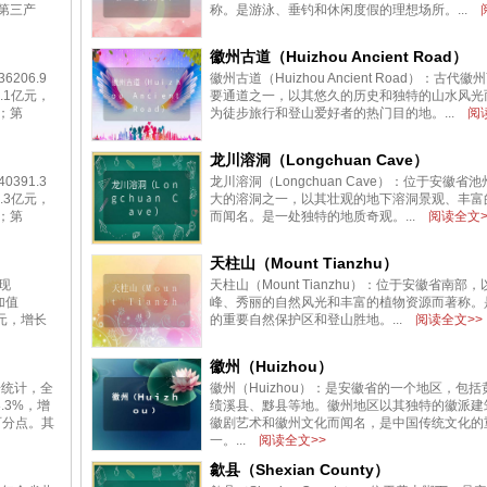
；第三产
称。是游泳、垂钓和休闲度假的理想场所。...
阅
徽州古道（Huizhou Ancient Road）
206.9
徽州古道（Huizhou Ancient Road）：古
.1亿元，
要通道之一，以其悠久的历史和独特的山水风光
%；第
为徒步旅行和登山爱好者的热门目的地。...
阅读
龙川溶洞（Longchuan Cave）
391.3
龙川溶洞（Longchuan Cave）：位于安徽
.3亿元，
大的溶洞之一，以其壮观的地下溶洞景观、丰富
%；第
而闻名。是一处独特的地质奇观。...
阅读全文>
天柱山（Mount Tianzhu）
现
天柱山（Mount Tianzhu）：位于安徽省南部
加值
峰、秀丽的自然风光和丰富的植物资源而著称。
亿元，增长
的重要自然保护区和登山胜地。...
阅读全文>>
徽州（Huizhou）
步统计，全
徽州（Huizhou）：是安徽省的一个地区，包
.3%，增
绩溪县、黟县等地。徽州地区以其独特的徽派建
百分点。其
徽剧艺术和徽州文化而闻名，是中国传统文化的
一。...
阅读全文>>
歙县（Shexian County）