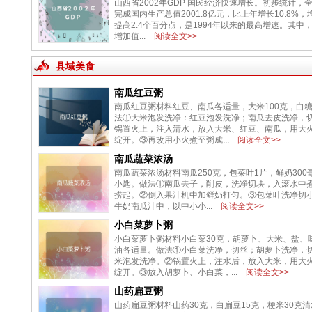
山西省2002年GDP 国民经济快速增长。初步统计，
完成国内生产总值2001.8亿元，比上年增长10.8%
提高2.4个百分点，是1994年以来的最高增速。其中
增加值...
阅读全文>>
县域美食
南瓜红豆粥
南瓜红豆粥材料红豆、南瓜各适量，大米100克，白糖
法①大米泡发洗净：红豆泡发洗净；南瓜去皮洗净，
锅置火上，注入清水，放入大米、红豆、南瓜，用大
绽开。③再改用小火煮至粥成...
阅读全文>>
南瓜蔬菜浓汤
南瓜蔬菜浓汤材料南瓜250克，包菜叶1片，鲜奶300
小匙。做法①南瓜去子，削皮，洗净切块，入滚水中
捞起。②倒入果汁机中加鲜奶打匀。③包菜叶洗净切
牛奶南瓜汁中，以中小小...
阅读全文>>
小白菜萝卜粥
小白菜萝卜粥材料小白菜30克，胡萝卜、大米、盐、
油各适量。做法①小白菜洗净，切丝；胡萝卜洗净，
米泡发洗净。②锅置火上，注水后，放入大米，用大
绽开。③放入胡萝卜、小白菜，...
阅读全文>>
山药扁豆粥
山药扁豆粥材料山药30克，白扁豆15克，梗米30克清水