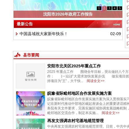
1
2
3
4
5
沈阳市2026年政府工作报告
最新公告
中国县域祝大家新年快乐！
02-09
县市要闻
安阳市北关区2025年重点工作
2025 年重点工作 围绕全年目标，突出做好八个
作： (一)以扩大需求加快发展步伐 做实项目抓
持项目为“王”，大干快...
阅读全文>>
皖豫省际毗邻地区合作发展实施方案
皖豫省际毗邻地区合作发展实施方案为深入贯彻落实
记在新时代推动中部地区崛起座谈会上的重要讲话精
务院有关文件要求，完善实施区域协调发展战略机制
毗邻地区交流合作，制定本实施...
阅读全文>>
再发文强调农村宅基地规范管理
中央再发文强调农村宅基地规范管理。日前，中共中