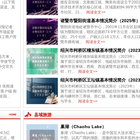
》（以下简
接应店街镇，北靠姚江镇。陶朱街道设立于200
富渠道。其
经济技术开发区核心区域，区域面积94.98平方
市社区、21...
阅读全文>>
诸暨市暨阳街道基本情况简介（2025年
疆日报记者
暨阳街道地处诸暨市中心，2001年11月在区划
区市场监督
镇为暨阳街道，辖区总面积74.9平方公里，现辖
体工商户营
(居)、25个社区，户籍人口16.1万人，常住人口
暨市拥有城...
阅读全文>>
绍兴市柯桥区稽东镇基本情况简介（202
远方来，
绍兴市柯桥区稽东镇基本情况简介（2023年
驻华使节交
属于浙江省绍兴市柯桥区，地处绍兴市南部，东
外交官共
嵊州市谷来镇，西南、西连诸暨市赵家镇，西北
邻，行...
阅读全文>>
绍兴市柯桥区王坛镇基本情况简介（202
 张雨浦
绍兴市柯桥区王坛镇基本情况简介（2023年
日报客户端 阅
属于浙江省绍兴市柯桥区，地处绍兴市南部偏东
国...
南与嵊州市三界镇、崇仁镇、谷来镇接壤，西与
与平水...
阅读全文>>
县域旅游
巢湖（Chaohu Lake）
4.5亿
巢湖（Chaohu Lake）：是中国五大淡水湖之
4亿元，增
中部。以其广阔的湖面、清澈的湖水和丰富的水