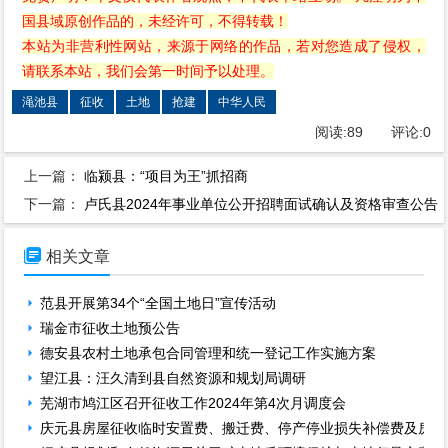
国县域原创作品的，未经许可，不得转载！
本站为非营利性网站，来源于网络的作品，若对您造成了侵权，
请联系本站，我们会第一时间予以处理。
渑池县
征收
土地
抢建
中华人民
阅读:
89
评论:
0
上一篇：
临颍县：“项目为王”抓招商
下一篇：
卢氏县2024年事业单位公开招聘面试确认及资格审查公告

相关文章
范县开展第34个“全国土地日”宣传活动
瑞金市征收土地预公告
德安县农村土地承包合同管理和统一登记工作实施方案
望江县：汪久清到县自然资源和规划局调研
芜湖市鸠江区召开征收工作2024年第4次月调度会
庆元县房屋征收临时安置费、搬迁费、停产停业损失补偿费及房屋