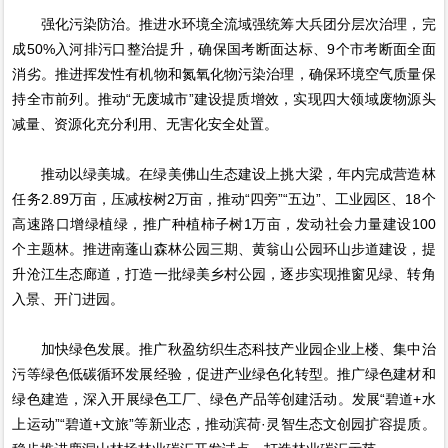
强化污染防治。推进水环境全流域强统筹大兵团分层次治理，完
成50%入河排污口整治提升，确保国考断面达标、9个市考断面全面
消劣。推进挥发性有机物和氮氧化物污染治理，确保环境空气质量保
持全市前列。推动“无废城市”建设提质增效，实现四大领域废物源头
减量、资源化充分利用、无害化安全处置。
推动以绿美城。在绿美佛山生态建设上挑大梁，年内完成营造林
任务2.89万亩，压减桉树2万亩，推动“四旁”“五边”、工业园区、18个
高速路口增绿植绿，推广种植柿子树1万亩，发动社会力量建设100
个主题林。推进南蓬山森林公园三期、黄翁山公园环山步道建设，提
升沧江生态廊道，打造一批绿美乡村公园，逐步实现推窗见绿、转角
入景、开门进园。
加快绿色发展。推广秋盈纺织生态科技产业园企业上楼、集中治
污等绿色低碳循环发展经验，促进产业绿色化转型。推广绿色建材和
绿色建造，深入开展绿色工厂、绿色产品等创建活动。发展“碧道+水
上运动”“碧道+文旅”等新业态，推动滨荷·灵智生态文创园扩容提质。