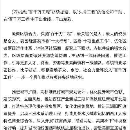
(四)推动“百千万工程”起势提速。以“头号工程”的信念和干劲，
在“百千万工程”中干出业绩、干出精彩。
凝聚区镇合力。实施“百千万工程”，最关键的是人，最大的资源
是合力。要围绕落实市委“十大行动”、区委“十项重点工作”，优化区
镇两级运作体系，消除区镇隔阂，凝聚上下联动、齐抓共促的强大合
力。区级层面要做好资源统筹协调，主动到一线解决问题、推进工
作，引导更多人才、资金、资源等要素向镇村一级倾斜。各镇街要紧
密协作、比学赶超，积极发动群众、乡贤、社会力量等投入“百千万
工程”，一步一个脚印推动各项任务落地落实。
推进城市扩能。高标准做好城市规划设计，优化提升城市色彩、
建筑形态、立面风貌。推进西江产业新城三期和高铁枢纽新城开发建
设，打造特色现代服务业集聚区、文化休闲集聚地。推进三洲旧区改
造提升，启动三洲水系治理工程，打造具备水乡城市记忆的西江人家
特色商业综合体。深入开展“江河两岸、沿路两边、高架桥下”环境整
治行动，提升城市沿线围挡和铁锈皮屋整治成效，营造美丽宜居城市