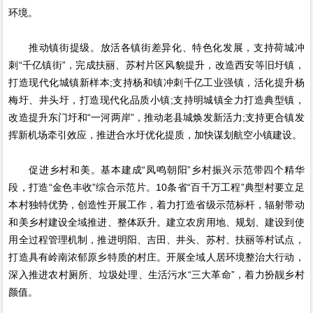
环境。
推动镇街提级。放活各镇街差异化、特色化发展，支持荷城冲
刺“千亿镇街”，完成扶丽、苏村片区风貌提升，改造西安等旧圩镇，
打造现代化城镇新样本;支持杨和镇冲刺千亿工业强镇，活化提升杨
梅圩、井头圩，打造现代化品质小镇;支持明城镇全力打造典型镇，
改造提升东门圩和“一河两岸”，推动老县城焕发新活力;支持更合镇发
挥新机场牵引效应，推进合水圩优化提质，加快谋划航空小镇建设。
促进乡村和美。基本建成“凤鸣朝阳”乡村振兴示范带四个精华
段，打造“金色丰收”综合示范片。10条省“百千万工程”典型村要立足
本村独特优势，创造性开展工作，着力打造省级示范标杆，辐射带动
和美乡村建设全域推进、整体跃升。建立农房用地、规划、建设到使
用全过程管理机制，推进明阳、吉田、井头、苏村、扶丽等村试点，
打造具有岭南浓郁原乡特质的村庄。开展全域人居环境整治大行动，
深入推进农村厕所、垃圾处理、生活污水“三大革命”，着力扮靓乡村
颜值。