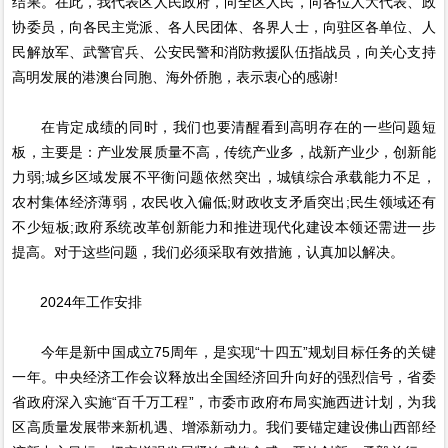
结果。在此，我代表区人民政府，向全区人民，向各位人大代表、政
协委员，向各民主党派、各人民团体、各界人士，向驻区各单位、人
民解放军、武警官兵、公安民警和消防救援队伍指战员，向关心支持
高明发展的港澳台同胞、海外侨胞，表示衷心的感谢!
在肯定成绩的同时，我们也要清醒看到高明存在的一些问题短
板，主要是：产业发展质量不高，传统产业多，战新产业少，创新能
力弱;城乡区域发展不平衡问题依然突出，城镇综合承载能力不足，
农村集体经济薄弱，农民收入偏低;财政收支矛盾突出;民生领域还有
不少短板;政府系统改革创新能力和推进现代化建设本领还需进一步
提高。对于这些问题，我们必须采取有效措施，认真加以解决。
2024年工作安排
今年是新中国成立75周年，是实现“十四五”规划目标任务的关键
一年。中央经济工作会议释放出全国经济回升向好的强烈信号，省委
省政府深入实施“百千万工程”，市委市政府布局实施西进计划，为我
区高质量发展带来新机遇、增添新动力。我们要锚定建设佛山西部经