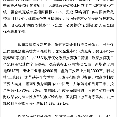
中南高科等20个优质项目，明城镇获评省级休闲农业与乡村旅游示范
镇，更合镇完成年度招商目标206%。完成“凤鸣朝阳”乡村振兴示范
带项目127个，建成金色丰收精华段，97%行政村达到美丽宜居村标
准，改造提升“四好农村路”33.7公里，公路养护“石洲经验”入选全国
优秀典型案例。
——改革攻坚焕发新气象。迭代更新企业服务关爱体系，出台促
进民营经济发展壮大20条措施，优化企业审批代办服务，实现审批事
项98%“零跑腿”，以“333”改革优化政府投资项目管理，政府投资项目
全流程审批速度全市领先。动态储备工业用地4071亩，新增建设用
地5813亩，出让工业用地2800亩，盘活低效产业用地5800亩。明城
镇“土地银行”改革获评全市首届十大改革创新典型案例。招商体制改
革深入实施，招商引资总额再破600亿元，去年落地项目开工率、投
产率分别达70%、33%。农村综合性改革系统推进，入选全省唯一的
财政部农村综合性改革试点试验名单。国资国企改革有序落实，资产
规模和营业收入分别增长14.2%、29.1%。
——以绿为底绘就新画卷。实施绿美高明生态建设“八大行动”，