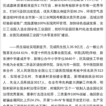
完成森林质量精准提升2.79万亩，林长制考核获评全市唯一优秀等
次。打好污染防治攻坚战，优良天数比例提升至86.2%，环境空气质
量连续9年排名全市第一;沧江水闸国考断面水质升类达标，流域治理
经验获省推广;危险废物100%实现闭环管理。加快绿色低碳发展，沧
江工业园入选全国绿色工业园区，纺织印染园区集约化改造成效明
显，全面完成镇级工业园“污水零直排区”建设。
——民生福祉实现新提升。完成民生投入35.9亿元，占一般公共
预算支出64.61%，年度十件民生实事全面完成。华英(高明)学校、新
东洲中学建成开学，新增公办中小学学位3640个，区高级技工学校
升格为全省第二所县区级技师学院。深化与市一医院、市中医院医联
体合作，区人民医院在全国公立三级医院绩效考核中排名跃升313
名，实现省卫生村、市健康村居创建全覆盖。新增城镇就业8016
人，失业人员再就业3017人。在全市率先构建大调解工作格局，明
阳村获评全国乡村治理示范村，村规民约“五个一”机制入选全国社区
治理优秀案例。重拳打击违法犯罪，三类案件100%侦破，挽回群众
被骗金额同比上升24.2%。开展“1+8+N”专项提升攻坚行动，生产安
全事故三项指标实现“全下降”。抓好国防动员，民兵演习获南部战