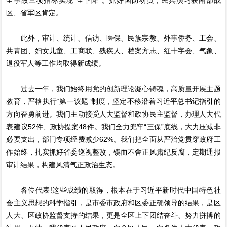
区、省军区肯定。
此外，审计、统计、信访、医保、民族宗教、外事侨务、工会、
共青团、妇女儿童、工商联、残疾人、档案方志、红十字会、气象、
退役军人等工作均取得新成绩。
过去一年，我们始终用党的创新理论凝心铸魂，高质量开展主题
教育，严格执行“第一议题”制度，坚定不移沿着习近平总书记指引的
方向奋勇前进。我们主动接受人大监督和政协民主监督，办理人大代
表建议52件、政协提案48件。我们全力兜牢“三保”底线，大力压减非
必要支出，部门专项经费减少62%。我们把全面从严治党贯穿政府工
作始终，扎实抓好省委巡视整改，锲而不舍正风肃纪反腐，定期通报
审计结果，构建风清气正政治生态。
各位代表!这些成绩的取得，根本在于习近平新时代中国特色社
会主义思想的科学指引，是市委市政府和区委正确领导的结果，是区
人大、区政协监督支持的结果，更是全区上下团结奋斗、努力拼搏的