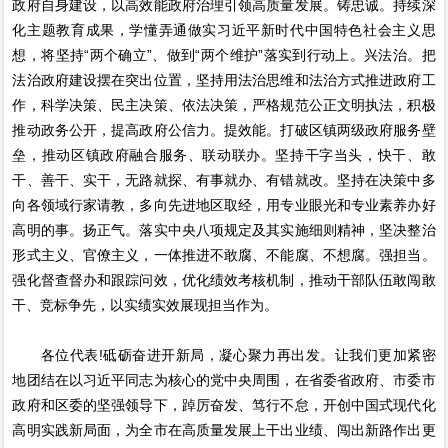
政府自身建设，以高效能政府治理引领高质量发展。铸忠诚。持续深
化主题教育成果，学懂弄通做实习近平新时代中国特色社会主义思
想，将坚持“两个确立”、做到“两个维护”落实到行动上。兴法治。把
法治政府建设摆在突出位置，坚持用法治思维和法治方式推进政府工
作，科学决策、民主决策、依法决策，严格规范公正文明执法，积极
推动政务公开，提高政府公信力。提效能。打破区镇两级政府服务壁
垒，推动区镇政府融合服务、联动联办。坚持干字当头，快干、敢
干、善干、实干，无路就探、有事就办、有错就改。坚持在决策中多
向各领域行家请教，多向先进地区取经，用专业眼光和专业素养办好
高明的事。扬正气。落实中央八项规定及其实施细则精神，坚决整治
形式主义、官僚主义，一体推进不敢腐、不能腐、不想腐。强担当。
强化督查督办和跟踪问效，优化绩效考核机制，推动干部队伍敢闯敢
干、竞标争先，以实绩实效展现担当作为。
各位代表!砥砺奋进开新局，凝心聚力再出发。让我们更加紧密
地团结在以习近平同志为核心的党中央周围，在省委省政府、市委市
政府和区委的坚强领导下，踔厉奋发、笃行不怠，开创中国式现代化
高明实践新局面，为全市在高质量发展上干出业绩、闯出新路作出更