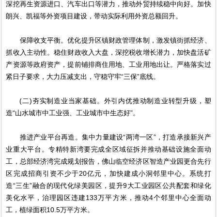
深挖再生资源进口、汽车出口等潜力，推动外贸持续稳中向好。加快
朗兴、凯福等外资项目建设，带动实际利用外资总额回升。
保障收支平衡。优化提升区镇财政管理体制，激发镇街抓经济、
抓收入主动性。稳住财政收入大盘，深挖税收增长潜力，加快盘活矿
产资源等政府资产，提前铺排商住用地、工业用地出让。严格落实过
紧日子要求，大力压减支出，守稳守牢“三保”底线。
(二)夯实制造业当家基础。外引内优推动制造业转型升级，塑
造“山水城市中工业强、工业城市中生态好”。
推进产业平台再造。集中力量建设“两湾一区”，打造承接新兴产
业重大平台。专精特新湾要完成全区域征拆并推动基础设施全面动
工，总部经济湾完成规划报告，佛山临空经济区智造产业园更合先行
区完成招商引资不少于20亿元，加快建成小洞邻里中心。系统打
造“三生”融合的现代化绿美园区，提升9大工业园区公共配套和绿化
美化水平，治理园区违建133万平方米，推动4个邻里中心全面动
工，植绿面积10.5万平方米。