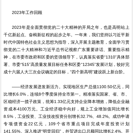
2023年工作回顾
2023年是全面贯彻党的二十大精神的开局之年，也是高明站上
千亿新起点、奋楫新征程的起步之年。一年来，我们坚持以习近平新
时代中国特色社会主义思想为指导，深入开展主题教育，全面学习贯
彻党的二十大精神和习近平总书记视察广东重要讲话、重要指示精
神，在市委市政府和区委的坚强领导下，认真落实省委“1310”具体部
署、市委“515”高质量发展目标任务和区委“12345”发展计划，较好完
成十六届人大三次会议确定的目标，“四个新高明”建设跃上新台阶。
——经济发展迸发新活力。实现地区生产总值1100.50亿元，同
比增长6.0%，连续8个季度保持全市第一。精准落实国家、省、市、
区稳经济一揽子政策，统筹1.33亿元支持企业降本增效，降低企业融
资成本4100万元。工业经济稳中向好，规上工业增加值同比增长
8.5%，工业投资、工业技改投资分别增长32.7%、48.2%。成功申请
专项债资金22亿元，109个省市重点项目完成年度投资计划
141.55%。深入推进“明货回归”，外贸进出口总额同比增长2.4%。开