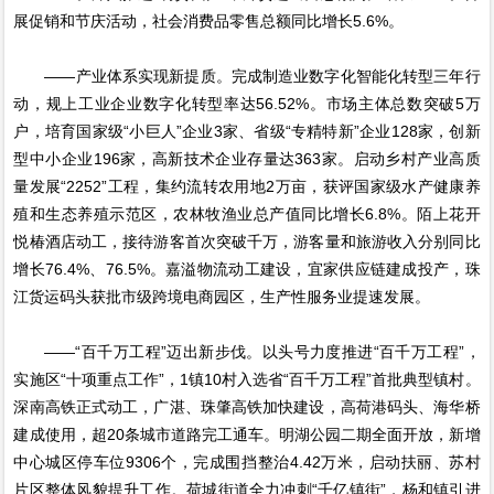
展促销和节庆活动，社会消费品零售总额同比增长5.6%。
——产业体系实现新提质。完成制造业数字化智能化转型三年行
动，规上工业企业数字化转型率达56.52%。市场主体总数突破5万
户，培育国家级“小巨人”企业3家、省级“专精特新”企业128家，创新
型中小企业196家，高新技术企业存量达363家。启动乡村产业高质
量发展“2252”工程，集约流转农用地2万亩，获评国家级水产健康养
殖和生态养殖示范区，农林牧渔业总产值同比增长6.8%。陌上花开
悦椿酒店动工，接待游客首次突破千万，游客量和旅游收入分别同比
增长76.4%、76.5%。嘉溢物流动工建设，宜家供应链建成投产，珠
江货运码头获批市级跨境电商园区，生产性服务业提速发展。
——“百千万工程”迈出新步伐。以头号力度推进“百千万工程”，
实施区“十项重点工作”，1镇10村入选省“百千万工程”首批典型镇村。
深南高铁正式动工，广湛、珠肇高铁加快建设，高荷港码头、海华桥
建成使用，超20条城市道路完工通车。明湖公园二期全面开放，新增
中心城区停车位9306个，完成围挡整治4.42万米，启动扶丽、苏村
片区整体风貌提升工作。荷城街道全力冲刺“千亿镇街”，杨和镇引进