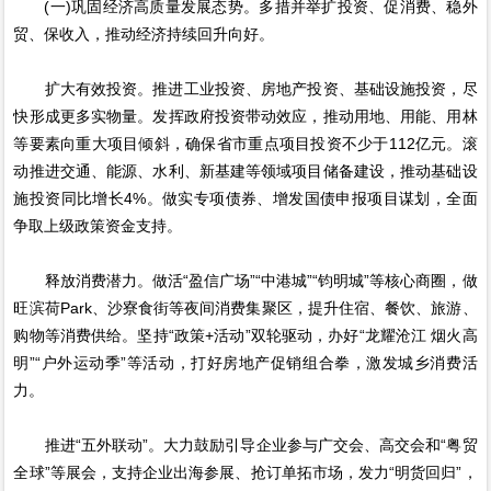
(一)巩固经济高质量发展态势。多措并举扩投资、促消费、稳外
贸、保收入，推动经济持续回升向好。
扩大有效投资。推进工业投资、房地产投资、基础设施投资，尽
快形成更多实物量。发挥政府投资带动效应，推动用地、用能、用林
等要素向重大项目倾斜，确保省市重点项目投资不少于112亿元。滚
动推进交通、能源、水利、新基建等领域项目储备建设，推动基础设
施投资同比增长4%。做实专项债券、增发国债申报项目谋划，全面
争取上级政策资金支持。
释放消费潜力。做活“盈信广场”“中港城”“钧明城”等核心商圈，做
旺滨荷Park、沙寮食街等夜间消费集聚区，提升住宿、餐饮、旅游、
购物等消费供给。坚持“政策+活动”双轮驱动，办好“龙耀沧江 烟火高
明”“户外运动季”等活动，打好房地产促销组合拳，激发城乡消费活
力。
推进“五外联动”。大力鼓励引导企业参与广交会、高交会和“粤贸
全球”等展会，支持企业出海参展、抢订单拓市场，发力“明货回归”，