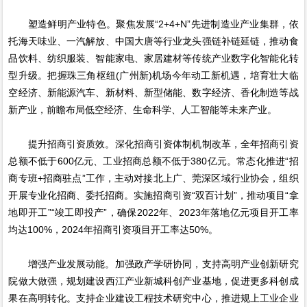
塑造鲜明产业特色。聚焦发展“2+4+N”先进制造业产业集群，依
托海天味业、一汽解放、中国大唐等行业龙头强链补链延链，推动食
品饮料、纺织服装、智能家电、家居建材等传统产业数字化智能化转
型升级。把握珠三角枢纽(广州新)机场今年动工新机遇，培育壮大临
空经济、新能源汽车、新材料、新型储能、数字经济、香化制造等战
新产业，前瞻布局低空经济、生命科学、人工智能等未来产业。
提升招商引资质效。深化招商引资体制机制改革，全年招商引资
总额不低于600亿元、工业招商总额不低于380亿元。常态化推进“招
商专班+招商驻点”工作，主动对接北上广、莞深区域行业协会，组织
开展专业化招商、委托招商。实施招商引资“双百计划”，推动项目“拿
地即开工”“竣工即投产”，确保2022年、2023年落地亿元项目开工率
均达100%，2024年招商引资项目开工率达50%。
增强产业发展动能。加强政产学研协同，支持高明产业创新研究
院做大做强，规划建设西江产业新城科创产业基地，促进更多科创成
果在高明转化。支持企业建设工程技术研究中心，推进规上工业企业