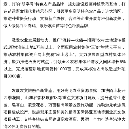
章，打响“明字号”特色农产品品牌，规划建设粉葛种植示范基地，打
造苗迳畜禽现代养殖示范区，引领更多高明特色农产品走进大湾区。
推进种业振兴行动，支持新广农牧、合沣等企业开展育种创新攻关，
做大做优白羽肉鸡、歌乐溪鱼苗等特色种质品牌。
激发农业发展新动力。推广“流转—收储—招商”农村土地流转模
式,新增流转土地1万亩以上。全面应用农村集体“三资”智慧云平台，
推动农村集体资产网上交易“应上必上”。大力发展新型农村集体经
济，聚力推进石洲村试点，引领全区农村集体经济收入同比增长5%
以上。完成撂荒耕地复耕复种1000亩，完成高标准农田改造提升项
目3000亩。
发展农文旅融合新业态。用好高明农业资源禀赋，加快陌上花开
四季花园、山湖谷森林度假区等重点文旅项目建设，提升盈香生态
园、皂幕山、凌云花谷、万亩稻田等景区设施功能，推动游龙峡漂流
项目建成投产、悦越驾乐庄园和美的鹭湖国际路亚基地等新业态文旅
项目动工，支持各镇街布局建设高端酒店、民宿，全力打造粤港澳大
湾区休闲度假目的地。