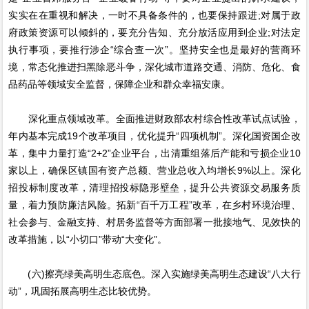
实实在在重视和解决，一时不具备条件的，也要保持跟进;对属于政
府政策资源可以倾斜的，要充分告知、充分放活应用到企业;对法定
执行事项，要推行涉企“综合查一次”。坚持安全也是最好的营商环
境，常态化推进扫黑除恶斗争，深化城市道路交通、消防、危化、食
品药品等领域安全监督，保障企业和群众幸福安康。
深化重点领域改革。全面推进财政部农村综合性改革试点试验，
年内基本完成19个改革项目，优化提升“四项机制”。深化国资国企改
革，集中力量打造“2+2”企业平台，出清重组落后产能和亏损企业10
家以上，确保区镇国有资产总额、营业总收入均增长9%以上。深化
招投标制度改革，清理招投标隐形壁垒，提升公共资源交易服务质
量，着力预防廉洁风险。拓新“百千万工程”改革，在乡村环境治理、
社会参与、金融支持、村居务监督等方面部署一批接地气、见效快的
改革措施，以“小切口”带动“大变化”。
(六)擦亮绿美高明生态底色。深入实施绿美高明生态建设“八大行
动”，巩固拓展高明生态比较优势。