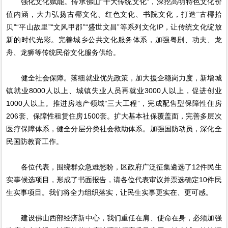
强化文化赋能。传承佛山“十大传统文化”，深挖高明特色文化价
值内涵，大力弘扬古椰文化、红色文化、书院文化，打造“古椰拾
贝”“平山故里”“文风甲郡”“盛世文昌”等系列文化IP，让传统文化绽放
新的时代光彩。完善城乡公共文化服务体系，加强粤剧、功夫、龙
舟、龙狮等传统民俗文化服务供给。
健全社会保障。落细就业优先政策，加大援企稳岗力度，新增城
镇就业8000人以上、城镇失业人员再就业3000人以上，促进创业
1000人以上。推进房地产领域“三大工程”，完成配售型保障性住房
206套、保障性租赁住房1500套。扩大基本社保覆盖面，完善多层次
医疗保障体系，健全分层分类社会救助体系。加强国防动员，深化全
民国防教育工作。
各位代表，围绕群众急难愁盼，区政府广泛征集遴选了12件民生
实事候选项目，形成了书面报告，请各位代表审议并票选确定10件民
生实事项目。我们将全力组织落实，让民生实事更实在、更可感。
建设佛山西部经济新中心，我们重任在肩、使命在身，必须加强