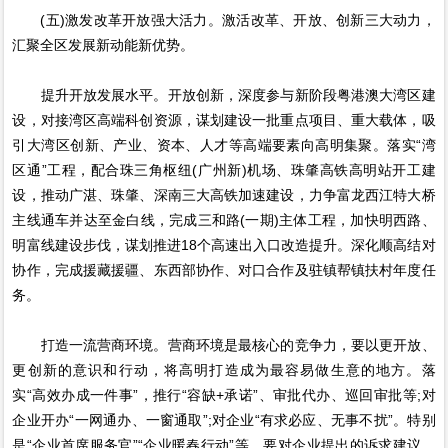
(五)激发改革开放强大活力。激活改革、开放、创新三大动力，
汇聚全区发展新动能新优势。
提升开放发展水平。开放创新，深度参与新阶段粤港澳大湾区建
设，对接湾区高端科创资源，谋划建设一批重点项目、重大载体，吸
引大湾区创新、产业、资本、人才等高端要素向高明集聚。落实“湾
区通”工程，配合珠三角枢纽(广州新)机场、珠肇高铁高明站开工建
设，推动广湛、珠肇、深南三大高铁加速建设，力争富龙西江特大桥
主线通车并达至金白线，完成三和路(一期)主体工程，加快明西路、
明富线建设步伐，谋划推进18个高速出入口改造提升。深化顺高结对
协作，完成援藏援疆、东西部协作、对口合作及驻镇帮镇扶村年度任
务。
打造一流营商环境。营商环境是最核心的竞争力，要以更开放、
更创新的意识和行动，将高明打造成为最容易做生意的地方。落
实“高效办成一件事”，推行“容缺+承诺”、审批代办、巡回审批等;对
企业开办“一网通办、一窗通取”;对企业“有求必应、无事不扰”。特别
是“企业首席服务官”“企业暖春行动”等，要对企业提出的诉求建议，