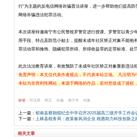
行”为主题的反电信网络诈骗普法讲座，进一步帮助他们提高防
网络诈骗违法犯罪活动。
本次讲座特邀南宁市公民警校罗警官进行授课。罗警官以青少
用手段、特点及防范小贴士，提醒未成年社区矫正对象不能抱
罪活动罪和掩饰、隐瞒犯罪所得、所得收益罪的定罪标准、处
此次法治教育讲座，有效预防了未成年社区矫正对象重新违法
免责声明：本文仅代表作者观点，不代表本站立场。 凡注明为
本站为非营利性网站，来源于网络的作品，若对您造成了侵权
标签：
司法局
矫正
诈骗
南宁市
对象
上一篇：
郁南县蔡朝焜纪念中学召开2025届高三级开学工作会
下一篇：
上林县税务局：政策春风润企业 税惠助力科技创新之
相关文章