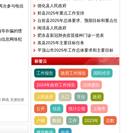
德化县人民政府
再次参与电信
郏县2025年重点工作安排
台前县2025年总体要求、预期目标和重点任
闽清县人民政府
务
融等诈骗的惯
肥东县新冠肺炎疫苗接种门诊一览表
助信息网络犯
嵩县2025年主要目标任务
平顶山市2025年工作总体要求和主要目标
标签云
工作报告
政府工作报告
国民经济
2024年政府工作报告
法律援助
人民政府
人口
常住
政府
间
和讯
天涯社区
公开
信息
统计公报
上海市
户籍
数据
工作
2023年
总数
建筑数据
街道