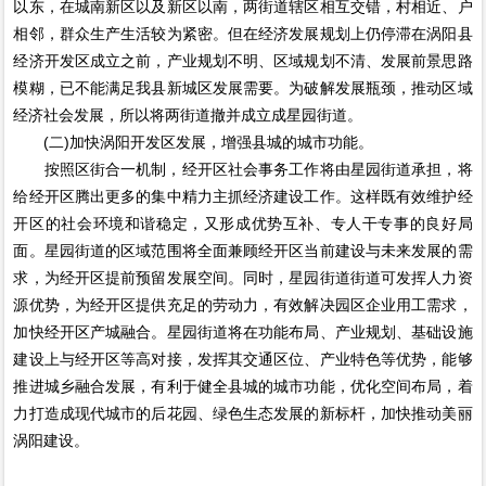
以东，在城南新区以及新区以南，两街道辖区相互交错，村相近、户
相邻，群众生产生活较为紧密。但在经济发展规划上仍停滞在涡阳县
经济开发区成立之前，产业规划不明、区域规划不清、发展前景思路
模糊，已不能满足我县新城区发展需要。为破解发展瓶颈，推动区域
经济社会发展，所以将两街道撤并成立成星园街道。
(二)加快涡阳开发区发展，增强县城的城市功能。
按照区街合一机制，经开区社会事务工作将由星园街道承担，将
给经开区腾出更多的集中精力主抓经济建设工作。这样既有效维护经
开区的社会环境和谐稳定，又形成优势互补、专人干专事的良好局
面。星园街道的区域范围将全面兼顾经开区当前建设与未来发展的需
求，为经开区提前预留发展空间。同时，星园街道街道可发挥人力资
源优势，为经开区提供充足的劳动力，有效解决园区企业用工需求，
加快经开区产城融合。星园街道将在功能布局、产业规划、基础设施
建设上与经开区等高对接，发挥其交通区位、产业特色等优势，能够
推进城乡融合发展，有利于健全县城的城市功能，优化空间布局，着
力打造成现代城市的后花园、绿色生态发展的新标杆，加快推动美丽
涡阳建设。