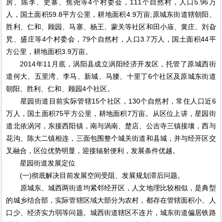
房、陈李、史寨、焦尧等4个村委会，111个自然村，人口5.96万
人，国土面积59.8平方公里，耕地面积4.9万亩;原城东街道辖朝阳、
胜利、仁和、顾园、马寨、杨王、蒙关等社区和田小庙、黄庄、刘旮
旯、盛庄等4个村委会，79个自然村，人口3.7万人，国土面积44平
方公里，耕地面积3.9万亩。
2014年11月底，涡阳县成立涡阳经济开发区，托管了原城西街
道何大、五里湾、李马、新城、马腰、十里丁6个社区及原城东街道
朝阳、胜利、仁和、顾园4个社区。
星园街道目前实际管辖15个社区，130个自然村，常住人口近6
万人，国土面积75平方公里，耕地面积7万亩。从区位上讲，星园街
道北依涡河，东接西阳镇，南与涡南、楚店、公吉寺三镇接壤，西与
花沟、陈大二镇相连，三面包围整个城关街道和县城，并与经开区交
叉融合，区位优势明显，迎接辐射便利，发展条件优越。
星园街道发展定位
(一)彻底解决目前发展空间受阻、发展规划滞后问题。
原城东、城西两街道均紧邻经开区，人文地理比较相似，是典型
的城乡结合部，实际管辖区域大部分为农村，都存在管辖面积小、人
口少、经济实力弱等问题。城西街道辖区不连片，城东街道偏居铁路