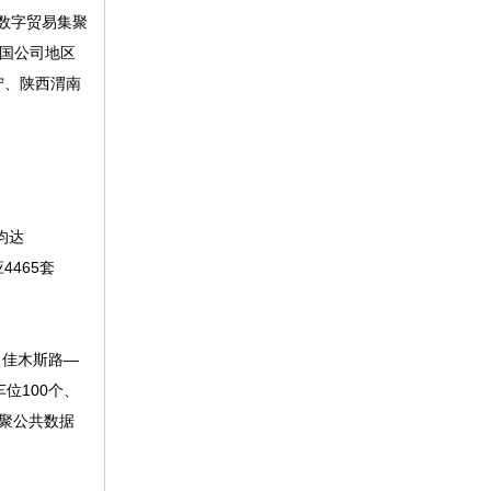
台数字贸易集聚
跨国公司地区
宁、陕西渭南
均达
4465套
（佳木斯路—
位100个、
汇聚公共数据