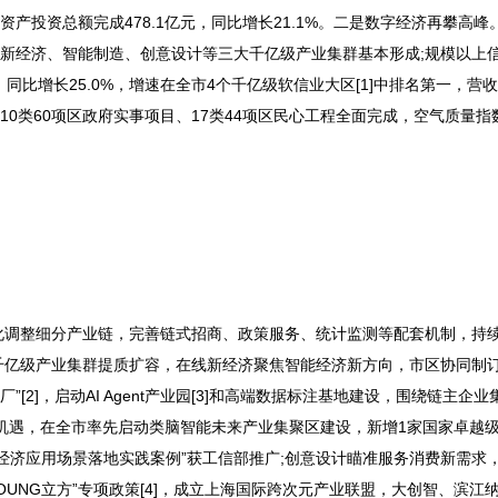
会固定资产投资总额完成478.1亿元，同比增长21.1%。二是数字经济再攀高
，在线新经济、智能制造、创意设计等三大千亿级产业集群基本形成;规模以上
，同比增长25.0%，增速在全市4个千亿级软信业大区[1]中排名第一，营
0类60项区政府实事项目、17类44项区民心工程全面完成，空气质量指数
化调整细分产业链，完善链式招商、政策服务、统计监测等配套机制，持
千亿级产业集群提质扩容，在线新经济聚焦智能经济新方向，市区协同制
”[2]，启动AI Agent产业园[3]和高端数据标注基地建设，围绕链主企
机遇，在全市率先启动类脑智能未来产业集聚区建设，新增1家国家卓越级
经济应用场景落地实践案例”获工信部推广;创意设计瞄准服务消费新需求
OUNG立方”专项政策[4]，成立上海国际跨次元产业联盟，大创智、滨江