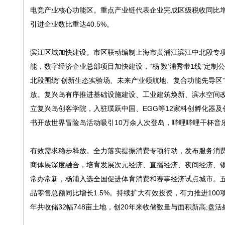
电竞产业核心功能区。重点产业链代表企业完成区级税收同比增长2
引进企业数比重达40.5%。
滨江区域加快建设。市区联动编制上海市黄浦江滨江中北段专项规
能，数字经济企业总部项目加快建设，“杨‘数’浦秀带1线”定
北段围绕“创新生态实验场、未来产业领航地、复合功能先导区
放。复兴岛有序推进基础设施建设、工业建筑焕新、滨水空间
立复兴岛创客学院，入驻璞跃中国、EGG等12家科创孵化器
书开放世界冒险岛活动吸引10万余人次登岛，哔哩哔哩干杯音
有效需求稳步释放。全力落实提振消费专项行动，发布服务消费提
商体展深度融合，培育发展次元经济、直播经济、夜间经济、
常办常新，杨浦入选全国促进体育消费和赛事经济试点城市。五角
品零售总额同比增长1.5%。持续扩大有效投资，有力推进10
年共收储32幅748亩土地，创20年来收储数量与面积新高;盘