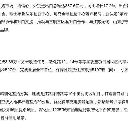
市场、增信心，外贸进出口总额达337.6亿元，同比增长17.2%。出
介大会。瑞士布鲁法尔创新中心、耐克全球创意中心落户杨浦，新认定2家
西部协作和对口支援，推动与三明三区县对口合作，与江苏无锡、山东济
务品牌。
3.39万平方米改造任务，敦化路12、14号等零星攻坚项目居民签约率
电梯597台，完成量居全市首位。保障性租赁住房筹措5197套（间）、供应
。
”精细化整治方案，建成龙江路怀德路等10个美丽街区项目，打造营口路
架空线入地和杆箱整治20公里。优化停车充电资源配置，新增错峰共享停车
国文明城区提名城区。深化区“1235”城市治理运行数智化平台[9]建设，
”智能应用场景。