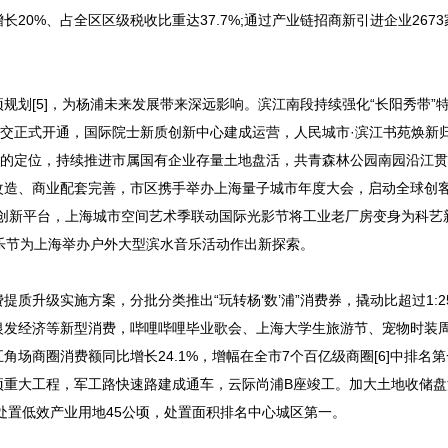
0%、占全区区级税收比重达37.7%;通过产业链招商新引进企业267
划[5]，为杨浦未来发展带来深远影响。滨江南段持续强化“长阳秀带”
制公交正式开通，国际院士新质创新中心建成运营，人民城市·滨江书苑焕新
”的定位，持续推进市属国有企业存量土地盘活，共青森林公园南园沿江
改造、商业配套完善，市区携手举办上海量子城市年度大会，启动全球创
及创新平台，上海城市空间艺术季联动国际光影节将工业老厂房变身为科艺
乐节为上海举办户外大型滨水音乐活动作出新探索。
质升级实施方案，分批分类推出“玩转杨‘数’浦”消费券，撬动比超过1:2
银发经济等新型消费，哔哩哔哩毕业歌会、上海大学生旅游节、宠物时装
场商圈消费额同比增长24.1%，增幅在全市7个百亿级商圈[6]中排名第
0项重大工程，军工路快速路建成通车，云际尚浦B座竣工。加大土地收储
活处置低效产业用地45公顷，处置面积排名中心城区第一。