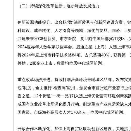
（二）持续深化改革创新，逐步释放发展活力
创新策源功能提升。出台杨“数”浦新质秀带创新区建设方案，
科建设、成果转化、人才引育等领域，深化与复旦、同济、上财
共建未来谷C8创新源、市东医院、复旦附中国际部滨江校区，
2024世界华人数学家联盟年会。启迪之星（上海）入选上海
得2024年度上海市科学技术奖84项、占总奖项40%，获得第
兽榜，2家企业上市，数量均位居中心城区前列。
重点改革稳步推进。持续打响营商环境最暖城区品牌，发布实施营
包”制度，全面推行“检查码”应用，颁发全市首张超市业态行业
圈之道、12个街道“一街一品”[7]入选上海优化营商环境创新
成国有企业改革攻坚深化提升行动。制定重点产业急需紧缺人才
国家级、市级海外高层次人才170余人，位居中心城区前列。
开放合作不断深化。加快上海自贸区联动创新区建设，关地携手