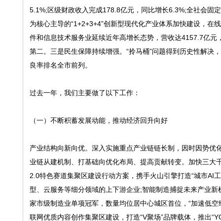
5.1%;区级财政收入完成178.8亿元，同比增长6.3%;全社
为核心主导的“1+2+3+4”创新型现代化产业体系加快建设
件和信息技术服务业延续近年高增长态势，营收达4157.7亿元
第二。三是民生保障持续增强。“拎马桶”问题得到历史性解决，1
良率排名全市前列。
过去一年，我们主要做了以下工作：
（一）不断积蓄发展动能，推动经济回升向好
产业结构向新向优。深入实施重点产业链链长制，因时因势优
业链从建机制、打基础向优化布局、提高贡献转变。加快三大
2.0特色赛道集聚区建设行动方案，携手火山引擎打造“城市AI工厂
型、云服务等细分领域的上下游企业;智能制造捕捉未来产业新
家市级制造业单项冠军，数量均位居中心城区首位，“加速低空
联网优质内容创作集聚区建设，打造“V聚场”品牌载体，推出“Y