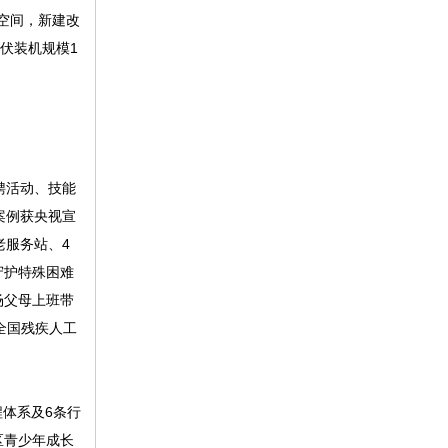
空间，新建改
伏装机规模1
聘活动、技能
型案例获央视宣
老服务站、4
守护特殊困难
场父母上班带
全国残疾人工
程体系及6条行
区青少年成长