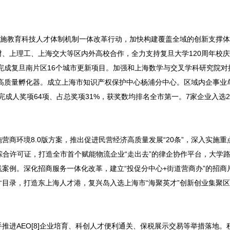
实施教育科技人才体制机制一体改革行动，加快构建覆盖全域的创新支撑
、上理工、上海交大等区内外高校合作，全力支持复旦大学120周年校
完成复旦南片区16个城市更新项目。加强和上海数学与交叉学科研究院对
市高质量孵化器。成立上海市知识产权保护中心杨浦分中心。区域内企事业
一完成人奖项64项、占总奖项31%，获奖数均排名全市第一。7家企业入选2
商环境8.0版方案，推出促进民营经济高质量发展“20条”，深入实施重
综合许可证，打造全市首个赋能物流企业“走出去”的律企协作平台，大学
实践案例。深化招商服务一体化改革，建立“投促分中心+街道营商办”的招
目录，打造东上海人才港，复兴岛入选上海市“海聚英才”创新创业集聚
推进AEO[8]企业培育、科创人才便利通关、保税展示交易等举措落地。