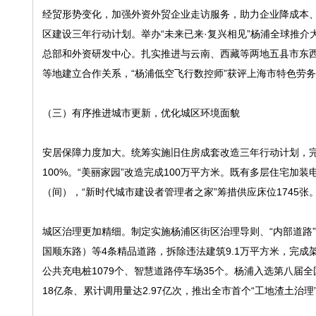
经贸形势变化，加强外资外贸企业走访服务，助力企业降成本、拓
区建设三年行动计划。举办“未来已来·复兴相见”杨浦全球推
总部和外资研发中心。扎实推进与云南、西藏等两地五县市东
等地建立合作关系，“杨浦低空飞行数控师”获评上海市特色劳
（三）有序推进城市更新，优化城区环境面貌
安居保障力度加大。统筹实施旧住房成套改造三年行动计划，完成
100%。“美丽家园”改造完成100万平方米。既有多层住宅加装
（间），“新时代城市建设者管理者之家”筹措供应床位1745张
城区治理更加精细。制定实施杨浦区街区治理导则、“内部道路
国顺东路）等4条精品道路，拆除违法建筑9.1万平方米，完成
公共充电桩1079个、智慧道路停车场35个。杨浦入选第八届全
18亿条、累计调用量达2.97亿次，推出全市首个“工地渣土治理