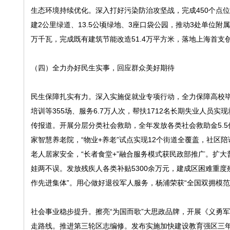
生态环境持续优化。深入打好污染防治攻坚战，完成450个点位
建2公里绿道、13.5公顷绿地、3座口袋公园，推动3处单位
万千瓦，完成既有建筑节能改造51.4万平方米，落地上海首支创投
（四）全力办好民生实事，回应群众美好期待
民生保障扎实有力。深入实施促就业专项行动，全力保障高校毕
培训等355场、服务6.7万人次，帮扶1712名长期失业人员实
传报道。开展分层分类社会救助，全年发放各类社会救助金5.5亿
家智慧养老院，“物业+养老”试点实现12个街道全覆盖，社区陪
老人居家安全，“长者食堂+”融合服务模式获民政部推广。扩大
娃两不误。发放残疾人各类补贴5300余万元，建成区困难重
作先进集体”。用心做好退役军人服务，杨浦荣获“全国双拥模范
社会事业稳步提升。擦亮“为国而歌”大思政品牌，开展《义勇军
走路线。推进第三轮区志编修。发布实施加快建设教育强区三