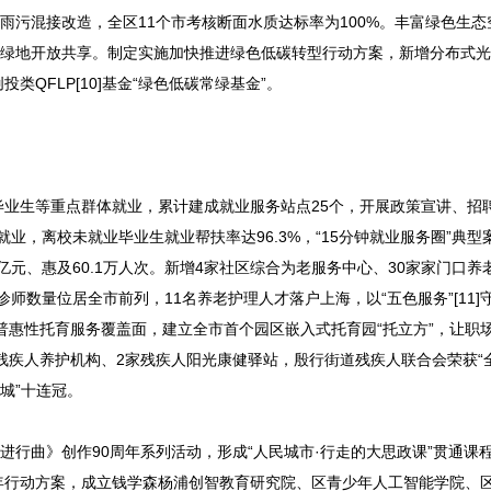
雨污混接改造，全区11个市考核断面水质达标率为100%。丰富绿色生态
附属绿地开放共享。制定实施加快推进绿色低碳转型行动方案，新增分布式光
类QFLP[10]基金“绿色低碳常绿基金”。
业生等重点群体就业，累计建成就业服务站点25个，开展政策宣讲、招
现就业，离校未就业毕业生就业帮扶率达96.3%，“15分钟就业服务圈”典
元、惠及60.1万人次。新增4家社区综合为老服务中心、30家家门口养
诊师数量位居全市前列，11名养老护理人才落户上海，以“五色服务”[11]
普惠性托育服务覆盖面，建立全市首个园区嵌入式托育园“托立方”，让职
度残疾人养护机构、2家残疾人阳光康健驿站，殷行街道残疾人联合会荣获“
城”十连冠。
进行曲》创作90周年系列活动，形成“人民城市·行走的大思政课”贯通课
年行动方案，成立钱学森杨浦创智教育研究院、区青少年人工智能学院、