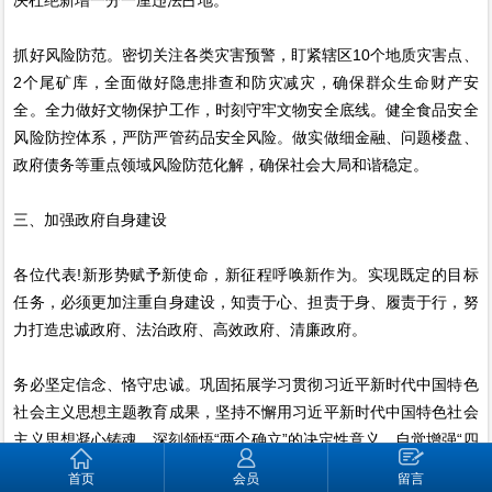
抓好风险防范。密切关注各类灾害预警，盯紧辖区10个地质灾害点、
2个尾矿库，全面做好隐患排查和防灾减灾，确保群众生命财产安
全。全力做好文物保护工作，时刻守牢文物安全底线。健全食品安全
风险防控体系，严防严管药品安全风险。做实做细金融、问题楼盘、
政府债务等重点领域风险防范化解，确保社会大局和谐稳定。
三、加强政府自身建设
各位代表!新形势赋予新使命，新征程呼唤新作为。实现既定的目标
任务，必须更加注重自身建设，知责于心、担责于身、履责于行，努
力打造忠诚政府、法治政府、高效政府、清廉政府。
务必坚定信念、恪守忠诚。巩固拓展学习贯彻习近平新时代中国特色
社会主义思想主题教育成果，坚持不懈用习近平新时代中国特色社会
主义思想凝心铸魂，深刻领悟“两个确立”的决定性意义，自觉增强“四
个意识”、坚定“四个自信”、做到“两个维护”。
首页
会员
留言