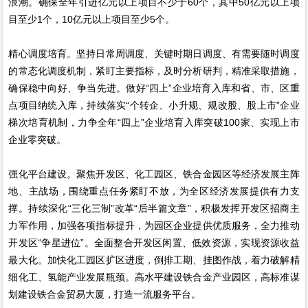
浪潮。确保全年引进亿元以上项目不少于60个，其中50亿元以上项
目至少1个，10亿元以上项目至少5个。
精心调度培育。坚持日常周调度、关键时期日调度、有需要随时调度
的常态化调度机制，紧盯主要指标，及时分析研判，精准采取措施，
确保稳中向好、争当先进。做好“四上”企业培育入库和省、市、区重
点项目纳统入库，持续落实“个转企、小升规、规改股、股上市”企业
梯次培育机制，力争全年“四上”企业培育入库突破100家、实现上市
企业零突破。
强化平台建设。聚焦开发区、化工园区、铁合金园区等经济发展主阵
地、主战场，围绕重点任务紧盯不放，为全区经济发展提供有力支
撑。持续深化“三化三制”改革“后半篇文章”，积极发挥开发区招商主
力军作用，加强各项指标提升，为园区企业提供优质服务，全力推动
开发区“争星进位”。全面整合开发区闲置、低效资源，实现资源收益
最大化。加快化工园区扩区进度，倒排工期、挂图作战，着力破解精
细化工、氢能产业发展瓶颈。高水平建设铁合金产业园区，高标准谋
划建设铁合金贸易大厦，打造一流服务平台。