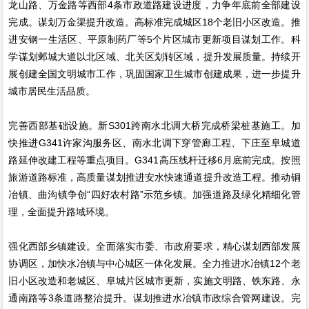
龙山路、万金路等西部4条市政道路建设进度，力争年底前全部建设
完成。谋划万金渠提升改造。高标准完成城区18个老旧小区改造。推
进安钢一生活区、平原制药厂等5个片区城市更新项目谋划工作。科
学谋划邺城大道以北区域、北关区划转区域，提升发展质量。持续开
展创建全国文明城市工作，巩固国家卫生城市创建成果，进一步提升
城市居民生活品质。
完善西部基础设施。新S301跨南水北调大桥完成桥梁桩基施工。加
快推进G341许家沟服务区、南水北调下穿管廊工程、下庄至阜城道
路延伸改建工程等重点项目。G341高压线杆迁移6月底前完成。按照
旅游道路标准，高质量谋划推进安水快速通道提升改造工程。推动铜
冶镇、曲沟镇争创“四好农村路”示范乡镇。加强道路及绿化精细化管
理，全面提升路域环境。
强化西部乡镇建设。全面落实市委、市政府要求，精心谋划西部发展
协调区，加快水冶镇与中心城区一体化发展。全力推进水冶镇12个老
旧小区改造和老城区、阜城片区城市更新，实施文明路、铁东路、永
通南路等3条道路整治提升。谋划推进水冶镇市政综合管网建设。完