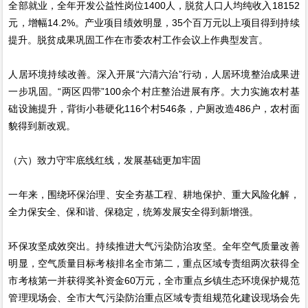
全部就业，全年开发公益性岗位1400人，脱贫人口人均纯收入18152
元，增幅14.2%。产业项目绩效明显，35个百万元以上项目得到持续
提升。脱贫成果巩固工作在市委农村工作会议上作典型发言。
人居环境持续改善。深入开展“六清六治”行动，人居环境整治成果进
一步巩固。“两区四带”100余个村庄整治进展有序。大力实施农村基
础设施提升，背街小巷硬化116个村546条，户厕改造486户，农村面
貌得到新改观。
（六）致力守牢底线红线，发展基础更加牢固
一年来，围绕环保治理、安全夯基工程、耕地保护、重大风险化解，
全力保安全、保和谐、保稳定，统筹发展安全得到新增强。
环保攻坚成效突出。持续推进大气污染防治攻坚。全年空气质量改善
明显，空气质量目标考核排名全市第二，重点区域专责组两次获得全
市考核第一并获得奖补资金60万元，全市重点乡镇生态环境保护规范
管理现场会、全市大气污染防治重点区域专责组规范化建设现场会先