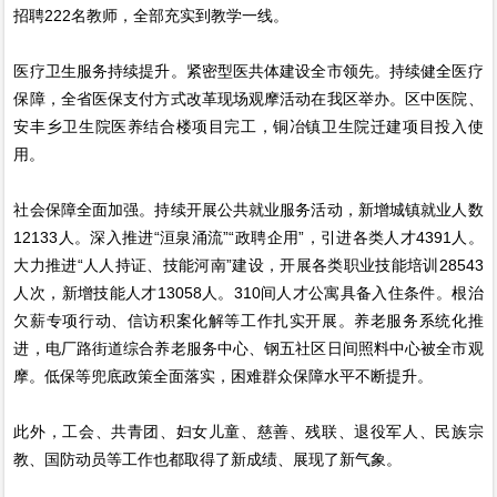
招聘222名教师，全部充实到教学一线。
医疗卫生服务持续提升。紧密型医共体建设全市领先。持续健全医疗
保障，全省医保支付方式改革现场观摩活动在我区举办。区中医院、
安丰乡卫生院医养结合楼项目完工，铜冶镇卫生院迁建项目投入使
用。
社会保障全面加强。持续开展公共就业服务活动，新增城镇就业人数
12133人。深入推进“洹泉涌流”“政聘企用”，引进各类人才4391人。
大力推进“人人持证、技能河南”建设，开展各类职业技能培训28543
人次，新增技能人才13058人。310间人才公寓具备入住条件。根治
欠薪专项行动、信访积案化解等工作扎实开展。养老服务系统化推
进，电厂路街道综合养老服务中心、钢五社区日间照料中心被全市观
摩。低保等兜底政策全面落实，困难群众保障水平不断提升。
此外，工会、共青团、妇女儿童、慈善、残联、退役军人、民族宗
教、国防动员等工作也都取得了新成绩、展现了新气象。