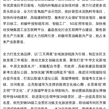
等优质项目早日落地，与国内外氢能企业加强对接，努力引进更多优
质头部企业，全力打造氢能产业示范区。抓好新型水泥熟料等项目，
加快向绿色建材、高端建材转型。服务好大众煤矿等技改项目，确保
早日竣工。积极申报智能车间、智能工厂、5G应用等项目。加快推
动安钢集团工业互联网平台、鑫磊焦化行业互联网平台建设。聚焦新
质生产力发展，通过大力招商引资，积极培育战略新兴产业，抢占未
来产业新赛道。
全力打造文旅品牌。以“三天两夜”全域旅游线路为引领，制定全区文
旅发展三年规划，推动文旅文创融合发展。聚焦打造“中华文化新地
标、中原文旅新名片”，积极配合市委、市政府，高标准建设殷墟国
家考古遗址公园，加快实施“两整治两提升”项目，推进洹河殷墟段综
合提升改造，打造以殷墟大遗址公园、殷墟博物馆、殷墟考古文旅小
镇、洹河夜游、点亮殷墟等为支撑的殷商文化核心圈，全景展现“商
文明”“字文化”，扩大殷墟甲骨文全球影响力。推动曹操高陵遗址博物
馆申报4A级景区、跃进渠纪念馆申报3A级景区，进一步提高景区知
名度。依托安钢3A级工业景区冶炼文化旅游资源，联动城市街区开展
沉浸式特色研学。盘活珍珠泉——水冶古街旅游区。殷墟考古文旅小