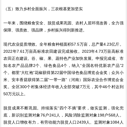
（五）致力乡村全面振兴，三农根基更加坚实
一年来，围绕粮食安全、脱贫成果巩固、农村人居环境改善，全力强
保障、强质效、强品牌，乡村振兴得到新推进。
现代农业提质增效。全年粮食种植面积57.5万亩，总产量4.23亿斤。
2022年7.61万亩高标准农田建设完成验收。2023年4.73万亩高标准
农田正在建设。谷、椒、果、蔬特色产业加快发展。申报完成省、市
知名农产品品牌2个、绿色食品4个，纳入“全国名特优新农产品”2
个。都里“大红袍”花椒获得第22届中国绿色食品博览会金奖；众兴小
米、安丰香菇获得第二届“一带一路”（河南）国际农业合作博览会金
奖。全区300个村集体经济年收入全部突破7万元，其中46个村达到
50万元以上。
脱贫成果不断巩固。持续落实“四个不摘”要求，做实监测，强化兜
底，新识别监测对象76户241人，风险消除监测对象198户568人。
脱贫人口增收有力，有劳动能力脱贫人口2439人、监测对象1084人