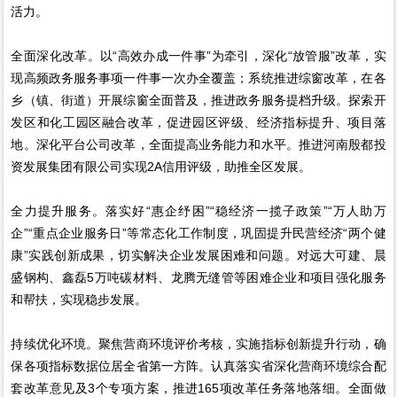
活力。
全面深化改革。以“高效办成一件事”为牵引，深化“放管服”改革，实
现高频政务服务事项一件事一次办全覆盖；系统推进综窗改革，在各
乡（镇、街道）开展综窗全面普及，推进政务服务提档升级。探索开
发区和化工园区融合改革，促进园区评级、经济指标提升、项目落
地。深化平台公司改革，全面提高业务能力和水平。推进河南殷都投
资发展集团有限公司实现2A信用评级，助推全区发展。
全力提升服务。落实好“惠企纾困”“稳经济一揽子政策”“万人助万
企”“重点企业服务日”等常态化工作制度，巩固提升民营经济“两个健
康”实践创新成果，切实解决企业发展困难和问题。对远大可建、晨
盛钢构、鑫磊5万吨碳材料、龙腾无缝管等困难企业和项目强化服务
和帮扶，实现稳步发展。
持续优化环境。聚焦营商环境评价考核，实施指标创新提升行动，确
保各项指标数据位居全省第一方阵。认真落实省深化营商环境综合配
套改革意见及3个专项方案，推进165项改革任务落地落细。全面做