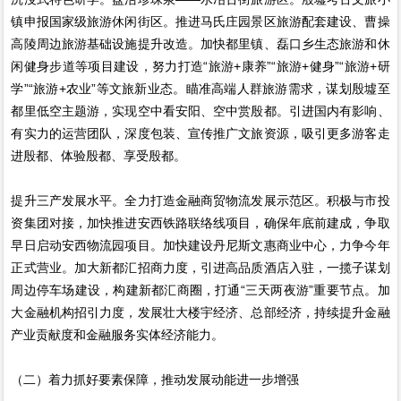
镇申报国家级旅游休闲街区。推进马氏庄园景区旅游配套建设、曹操
高陵周边旅游基础设施提升改造。加快都里镇、磊口乡生态旅游和休
闲健身步道等项目建设，努力打造“旅游+康养”“旅游+健身”“旅游+研
学”“旅游+农业”等文旅新业态。瞄准高端人群旅游需求，谋划殷墟至
都里低空主题游，实现空中看安阳、空中赏殷都。引进国内有影响、
有实力的运营团队，深度包装、宣传推广文旅资源，吸引更多游客走
进殷都、体验殷都、享受殷都。
提升三产发展水平。全力打造金融商贸物流发展示范区。积极与市投
资集团对接，加快推进安西铁路联络线项目，确保年底前建成，争取
早日启动安西物流园项目。加快建设丹尼斯文惠商业中心，力争今年
正式营业。加大新都汇招商力度，引进高品质酒店入驻，一揽子谋划
周边停车场建设，构建新都汇商圈，打通“三天两夜游”重要节点。加
大金融机构招引力度，发展壮大楼宇经济、总部经济，持续提升金融
产业贡献度和金融服务实体经济能力。
（二）着力抓好要素保障，推动发展动能进一步增强