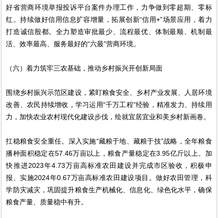
好省营商环境举报投诉平台案件办理工作，力争做到零超期、零标
红。持续做好信用信息扩容增量，拓展创新“信用+”场景应用，着力
打造诚信殷都。全力塑造审批最少、流程最优、体制最顺、机制最
活、效率最高、服务最好的“六最”营商环境。
（六）着力筑牢三农基础，推动乡村振兴开创新局面
围绕乡村振兴示范区建设，紧盯粮食安全、乡村产业发展、人居环境
改善、农民持续增收，学习运用“千万工程”经验，精准发力、持续用
力，加快农业农村现代化建设步伐，绘就宜居宜业和美乡村新画卷。
扛稳粮食安全重任。深入实施“藏粮于地、藏粮于技”战略，全年粮食
播种面积稳定在57.46万亩以上，粮食产量稳定在3.95亿斤以上。加
快推进2023年4.73万亩高标准农田建设并完成市区验收，积极申
报、实施2024年0.67万亩高标准农田建设项目。做好农田管理，科
学防灾减灾，巩固提升粮食生产机械化、信息化、绿色化水平，确保
粮食产量、质量稳中有升。