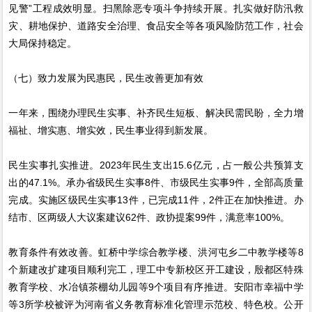
见警”工程成效明显。扫黑除恶专项斗争持续开展。扎实做好防汛救
灾、耕地保护、道路安全治理、食品安全等各项风险防范工作，社会
大局保持稳定。
（七）致力发展为民惠民，民生改善更加有效
一年来，围绕办理民生实事、补齐民生短板、解决民需民盼，全力增
福祉、增实惠、增实效，民生事业得到新发展。
民生实事扎实推进。2023年民生支出15.6亿元，占一般公共预算支
出的47.1%。承办省级民生实事8件、市级民生实事9件，全部高质量
完成。实施区级民生实事13件，已完成11件，2件正在加快推进。办
结市、区两级人大议案建议62件、政协提案99件，满意率100%。
教育条件有效改善。虹桥中学综合教学楼、洪河屯乡二中教学楼等8
个新建改扩建项目顺利完工，理工中专新校区开工建设，殷都区特殊
教育学校、水冶镇茶棚幼儿园等9个项目有序推进。安阳市幸福中学
等3所学校被评为河南省义务教育标准化管理示范校、特色校。公开