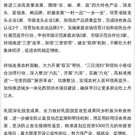
推进三农高质量发展。围绕“谷、椒、果、蔬”四大特色产业，强龙
头、延链条、树品牌。积极发展“一村一品”“一乡一业”。培育省级龙
头企业1家、市级龙头企业1家。加强农产品质量监管，完成绿色食品
认证2个，培育知名农业品牌2个。实施家庭农场培育计划和农民合作
社规范提升行动，申创市级示范家庭农场2家、市级示范合作社3家。
持续推进“三变”改革，加强“三资管理”，健全“双绑”机制，不断壮大村
集体经济，促进农民稳定增收。
持续改善农村面貌。大力开展“双百”帮扶、“三日清扫”和背街小巷综
合治理行动，深入整治“六乱”，开展“六清”，实施“六化”，高标准推
进“一宅变四园”“厕所革命”、坑塘整治，实现农村人居环境再提升。
加快推进城乡一体化西部供水项目建设，确保早日让更多群众吃上丹
江水。
巩固深化脱贫成果。全力做好巩固脱贫攻坚成果同乡村振兴有效衔
接，进一步健全防止返贫动态监测和帮扶机制，用足用好用活各类政
策，坚决防止发生规模性返贫。精准谋划总投资5300万元的衔接资
金项目，最大限度开设公益性岗位，努力强产业、稳就业、促增收。