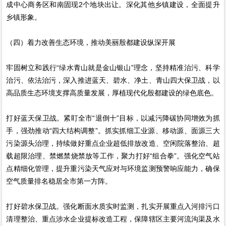
成中心商务区和南固现2个地块出让。深化其他乡镇建设，全面提升
乡镇形象。
（四）着力改善生态环境，推动美丽殷都建设纵深开展
牢固树立和践行“绿水青山就是金山银山”理念，坚持精准治污、科学
治污、依法治污，深入推进蓝天、碧水、净土、青山四大保卫战，以
高品质生态环境支撑高质量发展，厚植现代化殷都建设的绿色底色。
打好蓝天保卫战。紧盯全市“退倒十”目标，以减污降碳协同增效为抓
手，强劲推动“四大结构调整”。抓实抓细工业源、移动源、面源三大
污染源头治理，持续做好重点企业超低排放改造、空闲院落整治、超
载超限治理、禁燃禁烧禁放等工作，聚力打好“组合拳”。强化空气站
点精细化管理，提升重污染天气应对与环境监测预警响应能力，确保
空气质量排名稳居全市第一方阵。
打好碧水保卫战。强化断面水质实时监测，扎实开展重点入河排污口
清理整治、重点涉水企业提标改造工程，保障辖区主要河流沟渠及水