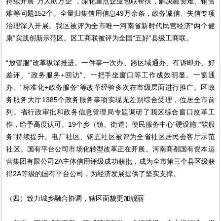
持续开展“万人助万企”，深化重点企业包联帮扶，解决融资难、销售
难等问题152个。全量归集信用信息49万余条，政务诚信、失信专项
治理深入开展。我区被评为全市唯一河南省新时代民营经济“两个健
康”实践创新示范区。区工商联被评为全国“五好”县级工商联。
“放管服”改革纵深推进。一件事一次办、跨区域通办、有诉即办、好
差评、“政务服务+回访”、一把手坐窗口等工作成效明显。一窗通
办、“标准化+政务服务”等改革经验多次在市级层面进行推广。区政
务服务大厅1385个政务服务事项实现无差别综合受理，位居全市前
列。省行政审批和政务信息管理局专题调研了我区综合窗口改革工
作，给予高度认可。19个乡（镇、街道）便民服务中心“硬设施”“软服
务”持续提升。电厂社区、钢五社区被评为全省社区居民会客厅示范
社区。国有平台公司市场化转型改革正在开展。河南商都国有资本运
营集团有限公司2A主体信用评级成功获批，成为全市第三个县区级获
得2A等级的国有平台公司，为经济发展提供了坚实支撑。
（四）致力城乡融合协调，辖区面貌更加靓丽