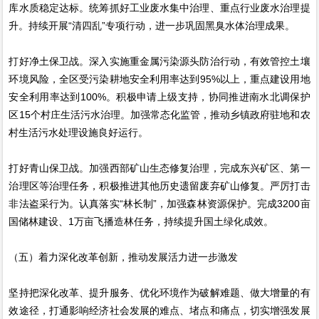
库水质稳定达标。统筹抓好工业废水集中治理、重点行业废水治理提
升。持续开展“清四乱”专项行动，进一步巩固黑臭水体治理成果。
打好净土保卫战。深入实施重金属污染源头防治行动，有效管控土壤
环境风险，全区受污染耕地安全利用率达到95%以上，重点建设用地
安全利用率达到100%。积极申请上级支持，协同推进南水北调保护
区15个村庄生活污水治理。加强常态化监管，推动乡镇政府驻地和农
村生活污水处理设施良好运行。
打好青山保卫战。加强西部矿山生态修复治理，完成东兴矿区、第一
治理区等治理任务，积极推进其他历史遗留废弃矿山修复。严厉打击
非法盗采行为。认真落实“林长制”，加强森林资源保护。完成3200亩
国储林建设、1万亩飞播造林任务，持续提升国土绿化成效。
（五）着力深化改革创新，推动发展活力进一步激发
坚持把深化改革、提升服务、优化环境作为破解难题、做大增量的有
效途径，打通影响经济社会发展的难点、堵点和痛点，切实增强发展