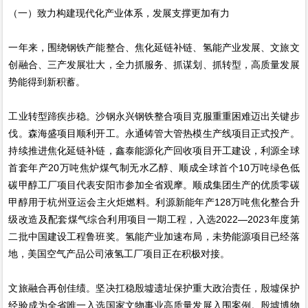
（一）致力构建现代化产业体系，发展支撑更加有力
一年来，围绕钢铁产能整合、焦化延链补链、氢能产业发展、文旅文
创融合、三产发展壮大，全力抓服务、抓谋划、抓转型，高质量发展
势能得到新积蓄。
工业转型蹄疾步稳。沙钢永兴钢铁整合项目克服重重困难迈出关键步
伐。森海盛项目顺利开工。永通铸管大管热模生产线项目正式投产。
持续推进焦化延链补链，鑫泰能源化产回收项目开工建设，利源全球
首套年产20万吨焦炉煤气制无水乙醇、顺成全球首个10万吨绿色低
碳甲醇工厂项目代表安阳市参加全省观摩。顺成集团生产的优质零碳
甲醇用于杭州亚运会主火炬燃料。利源新能年产128万吨焦化整合升
级改造及配套煤气综合利用项目一期工程，入选2022—2023年度第
二批中国建设工程鲁班奖。氢能产业加速布局，未势能源项目已经落
地，美国空气产品公司液氢工厂项目正在积极对接。
文旅融合再创佳绩。坚决扛稳殷墟遗址保护重大政治责任，殷墟保护
经验成为全省唯一入选国家文物事业高质量发展入围案例。殷墟博物