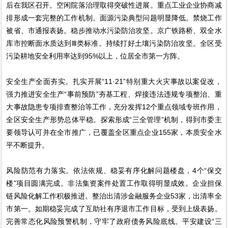
后在我区召开。空闲院落治理取得突破性进展。重点工业企业协商减
排形成一套完整的工作机制。面源污染典型问题明显降低。禁烧工作
被省、市通报表扬。稳步推动水污染防治攻坚。京广铁路桥、双全水
库市控断面水质达到Ⅲ类标准。持续打好土壤污染防治攻坚。全区受
污染耕地安全利用率达到95%以上，位居全市第一方阵。
安全生产全面夯实。扎实开展“11·21”特别重大火灾事故以案促改，
强力推进安全生产“事前预防”夯基工程、焊接违法违规专项整治、重
大事故隐患专项排查整治等工作，充分发挥12个重点领域专班作用，
全区安全生产形势总体平稳。探索形成“三全管理”机制，得到市委主
要领导认可并在全市推广，已覆盖全区重点企业155家，本质安全水
平不断提升。
风险防范有力落实。依法依规、稳妥有序化解问题楼盘，4个“保交
楼”项目圆满完成。非法集资案件处置工作取得明显成效。企业担保
链风险化解工作积极推进。整治出清涉金融服务企业53家，出清率全
市第一。如期稳妥完成了互助社有序退市工作目标，受到上级表扬。
完善常态化风险预警机制，守牢了政府债务风险底线。平安建设“三