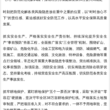
时刻把防范化解各类风险隐患放在重中之重的位置，以“时时放心不
下”的责任感、紧迫感抓好安全防范工作，以高水平安全保障高质量
发展。
抓实安全生产。严格落实安全生产责任制。持续深化提升安全生
产“事前预防”夯基工程，全面推广落实“三全管理”机制。围绕矿山、
非煤矿山、危险化学品、冶金工贸和电力设施、消防、城镇燃气、建
筑施工、道路交通运输、校园、文化旅游、特种设备、危险废物等重
点行业领域，常态化开展重大事故隐患专项整治。突出精准执法、强
化事前预防，加强应急、消防安全演练，切实将隐患消除在萌芽状
态。坚持量化考核，持续营造安全生产高压氛围，切实防范各类安全
生产事故发生。
抓牢耕地保护。紧盯耕地保护“五个一票否决”事项，采取“长牙齿”“零
容忍”硬措施，坚决守牢全区38万亩耕地保护红线。严格落实土地预
审制度，严把项目准入关，对不符合要求的，一律不予用地审批，坚
决杜绝新增一分一厘违法占地。