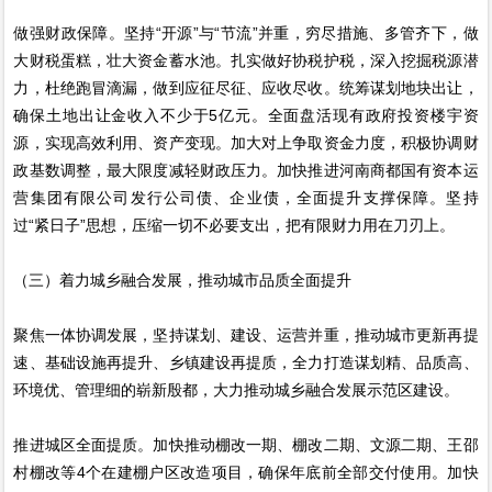
做强财政保障。坚持“开源”与“节流”并重，穷尽措施、多管齐下，做
大财税蛋糕，壮大资金蓄水池。扎实做好协税护税，深入挖掘税源潜
力，杜绝跑冒滴漏，做到应征尽征、应收尽收。统筹谋划地块出让，
确保土地出让金收入不少于5亿元。全面盘活现有政府投资楼宇资
源，实现高效利用、资产变现。加大对上争取资金力度，积极协调财
政基数调整，最大限度减轻财政压力。加快推进河南商都国有资本运
营集团有限公司发行公司债、企业债，全面提升支撑保障。坚持
过“紧日子”思想，压缩一切不必要支出，把有限财力用在刀刃上。
（三）着力城乡融合发展，推动城市品质全面提升
聚焦一体协调发展，坚持谋划、建设、运营并重，推动城市更新再提
速、基础设施再提升、乡镇建设再提质，全力打造谋划精、品质高、
环境优、管理细的崭新殷都，大力推动城乡融合发展示范区建设。
推进城区全面提质。加快推动棚改一期、棚改二期、文源二期、王邵
村棚改等4个在建棚户区改造项目，确保年底前全部交付使用。加快