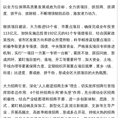
以全方位保障高质量发展成效为目标，全力抓项目、抓招商、抓调
度、抓平台、抓财税，不断增强韧劲后劲，激发潜力动力。
狠抓项目建设。大力推进53个省、市重点项目，确保完成全年投资
113亿元。加快实施总投资192亿元的61个专项债项目。结合国家政
策投向、省市区发展方向和群众所需所盼，科学精准谋划重点项目，
积极争取更多专项债、国债、中央预算资金。严格落实项目专班推进
机制，实行“一项目一方案一专班一台账”，紧抓不放、跟踪问效、形
成闭环。紧盯项目签约、落地、开工等重要环节，加大资金、土地、
手续办理等要素保障力度。定期组织开展重点项目观摩，逐乡（镇、
街道）比进度、赛成效、拼干劲，形成全区大抓项目的火热氛围。
大力招商引资。深化“人人都是招商主体”理念，切实发挥招商引资指
挥部牵总作用、4个驻外招商分局“桥头堡”作用，充分调动全区招商
积极性，结合产业链图谱和招商手册，进一步创新体制、思路、方
式，紧盯精品钢及深加工、新型化工及清洁新能源、文旅等主导产
业，开展高频次、高效率精准招商，形成多点开花、持续火热的招商