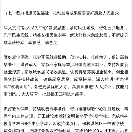
（七）着力增进民生福祉，推动发展成果更多更好惠及人民群众
深入贯彻“以人民为中心”发展思想，紧盯民生短板，强化公共服务，
兜牢民生底线，精准安排民生实事，解决好群众急难愁盼，不断提升
群众获得感、幸福感、满意度。
做好就业保障。扎实开展就业援助、创业扶持、技能培训，促进高校
毕业生、退役军人、零就业家庭等重点群体高质量就业。支持发展新
就业形态，拓展城乡居民增收渠道。认真贯彻落实援企稳岗、创业担
保贷款等扶持政策，确保应享尽享、应享快享。深入推进“洹泉涌
流”“政聘企用”，引进更多优质人才。高质量推进“人人持证，技能河
南”活动，大力培育一批殷都工匠和技术能手。
抓好教育保障。持续改善办学条件，强力推进职教中心项目建设，确
保年内主体封顶。开工建设水冶镇文明路小学等4所学校。完成特殊
教育学校等9个中小学幼儿园改扩建项目。积极谋划区一中教学楼、
宿舍楼项目。持续优化教育资源配置，完成10所100人以下乡村小规