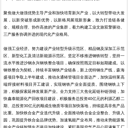
聚焦做大做强优势主导产业和加快培育新兴产业，以大转型带动大发
展，以新突破形成新优势，以新格局展现新形象，致力打造链条健
全、规模合理、协作高效的产业集群，着力构建工业文旅双擎驱动、
三产服务协调并进的现代化产业格局。
做强工业经济。努力建设产业转型升级示范区、精品钢及深加工示范
区、新型化工及清洁新能源示范区。坚定不移推进钢铁转型，坚持一
流水平推进沙钢永兴钢铁整合项目，确保按照既定目标如期建成。以
钢铁整合为契机，持续丰富钢铁产业链条，新上优特钢生产线，森海
盛项目争取上半年建成，推动永通铸管项目全面达产，加快温特莱高
端焊接材料项目开工建设，实现钢铁产业全面提质。围绕钢铁上下
游，积极探索延伸发展新产业。全力支持三大焦化延链补链强链，加
快鑫泰能源化产回收项目建设，积极服务总投资40亿元的利源乙醇二
期、总投资30亿元的顺成生物质等项目加快落地，持续提高非焦产品
比重。加快铁合金产业迭代升级，全面推动铁合金企业整合、升级入
园，巩固提升铁合金品牌优势。加速氢能产业布局，推动未势能源氢
能全产业链智慧生态项目加快建设，紧盯美国空气产品公司液氢工厂