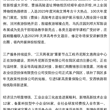
馆新馆盛大开馆。曹操高陵遗址博物馆历经艰辛成功开馆,冲上全国
博物馆热搜榜首，入选2023年度河南文博考古十大热点、100大年度
热门展览。安阳（曹操）高陵考古遗址保护展示项目入围全国十佳案
例。洹河夜游惊艳开启，殷墟夜游璀璨点亮。马氏庄园刘邓大军陈设
布展成为党员干部现场教学新亮点，各类主题研学课程广受好评，庄
园精髓楹联入选2023年天津高考作文题目。修定寺塔保安讲解强势
出圈，省内外媒体纷纷报道。
三产服务持续提升。“三天两夜游”重要节点工程丹尼斯文惠商业中心
正在加快建设。郑州丹尼斯百货有限公司在我区成功注册公司。正在
与温特莱、亚朵等高端酒店对接，新都汇商圈雏形日渐显露。河南省
农业信贷担保有限责任公司安阳分公司正式落户我区，填补了我区多
年无政策性担保公司的短板。引进5家高质量保险公司。安西铁路联
络线取得新进展。
经济活力明显增强。工业企业三化改造进展顺利。新增高新技术企业
12家，备案科技型中小企业56家。全社会研发经费投入全市第一。
新增43家省定重点上市后备企业，创六年来历史新高。新增中原股权