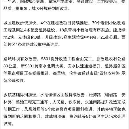
一年来，围绕城市更新、路域环境整治、乡镇建设，全力提标准、提
品质、提形象，城乡环境得到新改善。
城区建设步伐加快。4个在建棚改项目持续推进。70个老旧小区改造
工程及周边4条配套道路建设、18条背街小巷治理有序实施。建成绿
地2块、立体绿化8处，升级改造5座生活垃圾中转站、21处公厕。西
部片区4条道路建设取得新进展。
路域环境有效改善。S301提升改造工程全面完工。新改建农村公路
89公里。新S301跨南水北调大桥、安水快速通道提升、道路服务区
等重点项目正在积极推进。都里镇、伦掌镇通过市级“四好农村路”示
范乡镇验收。
乡镇基础得到加强。水冶镇镇区面貌持续改善，松涛路（辅岩路—安
林路）整治工程完工通车，人民路、铁东路、永通南路提升改造完成
前期工作，凤凰雅居等5个续建楼盘项目顺利推进。其他乡镇形象也
得到新的巩固和提升。建成铜冶镇、曲沟镇等5处镇区生活污水处理
设施。