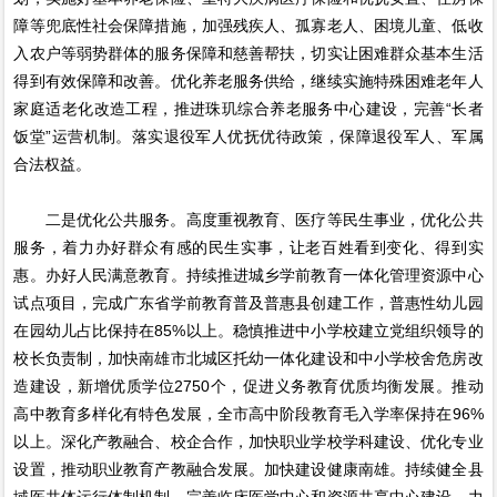
障等兜底性社会保障措施，加强残疾人、孤寡老人、困境儿童、低收
入农户等弱势群体的服务保障和慈善帮扶，切实让困难群众基本生活
得到有效保障和改善。优化养老服务供给，继续实施特殊困难老年人
家庭适老化改造工程，推进珠玑综合养老服务中心建设，完善“长者
饭堂”运营机制。落实退役军人优抚优待政策，保障退役军人、军属
合法权益。
二是优化公共服务。高度重视教育、医疗等民生事业，优化公共
服务，着力办好群众有感的民生实事，让老百姓看到变化、得到实
惠。办好人民满意教育。持续推进城乡学前教育一体化管理资源中心
试点项目，完成广东省学前教育普及普惠县创建工作，普惠性幼儿园
在园幼儿占比保持在85%以上。稳慎推进中小学校建立党组织领导的
校长负责制，加快南雄市北城区托幼一体化建设和中小学校舍危房改
造建设，新增优质学位2750个，促进义务教育优质均衡发展。推动
高中教育多样化有特色发展，全市高中阶段教育毛入学率保持在96%
以上。深化产教融合、校企合作，加快职业学校学科建设、优化专业
设置，推动职业教育产教融合发展。加快建设健康南雄。持续健全县
域医共体运行体制机制，完善临床医学中心和资源共享中心建设，力