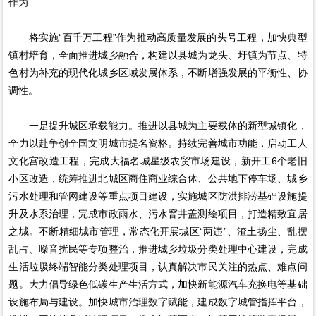
作为
将实施“百千万工程”作为推动高质量发展的头号工程，加快典型
镇村培育，全面推进城乡融合，构建以县城为龙头、圩镇为节点、特
色村为补充的现代化城乡区域发展体系，不断增强发展的平衡性、协
调性。
一是提升城区承载能力。推进以县城为主要载体的新型城镇化，
全力以赴争创全国文明城市提名资格。持续完善城市功能，启动工人
文化宫改造工程，完成大福名城星级农贸市场建设，新开工6个老旧
小区改造，统筹推进北城区商住商业综合体、公共地下停车场、城乡
污水处理和管网建设等重点项目建设，实施城区防洪排涝基础设施提
升及水系治理，完成市政雨水、污水窨井盖测绘项目，打造精致宜居
之城。不断精细城市管理，常态化开展城区“两违”、渣土扬尘、乱摆
乱占、噪音扰民等专项整治，推进城乡垃圾分类处理中心建设，完成
生活垃圾终端智能分类处理项目，认真解决市民关注的热点、难点问
题。大力倡导绿色低碳生产生活方式，加快新能源汽车充换电等基础
设施布局与建设。加快城市治理数字赋能，建成数字城管指挥平台，