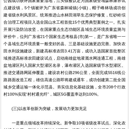
公园成功获评国家重要湿地，江头镇被认定为国家级全域森林康养试
点建设镇，5个镇被评为广东省森林城镇(小镇)，帽子峰林场成功创
建省级水利风景区。统筹推进山水林田湖草生态保护修复，红砂岭综
合治理工程项目入选全国山水工程首批15个优秀典型案例之一。扎实
开展污染防治攻坚，在国家重点生态功能区县域生态环境质量监测与
评价中，位列广东省21个国家生态考核县(市)第一，是广东省唯一一
个县域生态环境质量一般变好的县。三是基础设施更趋完善。加快农
田水利设施建设，新建高标准农田3.41万亩，成功入选国家首批整区
域推进高标准农田建设试点，启动南雄盆地灌溉水网连通工程，南雄
盆地灌区列入国家大型灌区名录，瀑布灌区入选国家级节水型灌区。
推进交通路网延伸覆盖，建设农村公路296公里，全面完成S516线公
路路面改造工程，雄信高速公路即将建成通车，成功创建第二批全国
城乡交通运输一体化示范县。夯实信息化基础设施，全市208个行政
村100%实现“村村通光纤”，城区5G覆盖率达到100%。
(三)以改革创新为突破，发展动力更加充足
一是重点领域改革持续深化。新争取10项省级改革试点。深化农