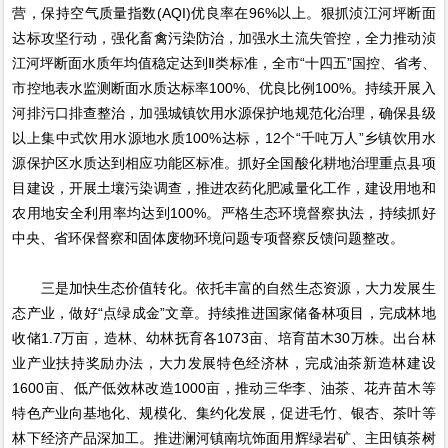
营，保持空气质量指数(AQI)优良率在96%以上。狠抓浈江河坪断面
达标攻坚行动，强化畜禽污染防治，加强水土流失管控，全力推动浈
江河坪断面水质年均值稳定达到Ⅱ类标准，全市“十四五”国控、省考、
市控地表水监测断面水质达标率100%、优良比例100%。持续开展入
河排污口排查整治，加强城镇饮用水源保护地规范化治理，确保县级
以上集中式饮用水源地水质100%达标，12个“千吨万人”乡镇饮用水
源保护区水质达到相应功能区标准。抓好全国酸化耕地治理重点县项
目建设，开展土壤污染调查，推进农药化肥减量化工作，建设用地和
农用地安全利用率均达到100%。严格生态环境督察执法，持续抓好
中央、省环保督察和固体废物环境问题专项督察反馈问题整改。
三是加快生态价值转化。依托丰富的自然生态资源，大力发展生
态产业，做好“点绿成金”文章。持续推进国家储备林项目，完成林地
收储1.7万亩，造林、幼林抚育各1073亩、培育苗木30万株。出台林
业产业扶持奖励办法，大力发展特色经济林，完成油茶新造林建设
1600亩、低产低效林改造1000亩，推动三华李、油茶、花卉苗木等
特色产业向基地化、规模化、集约化发展，促进毛竹、银杏、茶叶等
林下经济产品深加工。推进澜河镇南坑饰面用辉绿岩矿、主田镇茶树