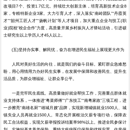
改项目7个、投资1.7亿元。持续壮大创新主体，培育高新技术企业8
家，专精特新企业3家。大力引育人才，深入落实“南岭团队”“丹霞英
才”“韶州工匠人才”“扬帆计划”等人才项目，加大重点企业与技工(职
业)院校“校企合作”力度，高质量开展乡村振兴人才驿站活动，引进硕
士研究生以上学历人才45人以上。
(五)坚持办实事、解民忧，奋力在增进民生福祉上展现更大作为
人民对美好生活的向往，就是我们的奋斗目标。紧盯群众急难愁
盼，用心用情用力办好民生实事，在发展中保障和改善民生、提升生
活品质，为群众增福祉、让群众享公平。
一是兜牢民生底线。高质量做好就业帮扶工作，完善重点群体就
业支持体系，一体推进“粤菜师傅”“广东技工”“南粤家政”三项工程，进
一步擦亮“南雄名厨”“雄城月嫂”品牌，实现新增城镇就业1500人、城
镇失业人员再就业1500人。常态化开展根治欠薪专项行动，保障农
民工合法权益，实现欠薪举报投诉结案率98%以上。推进全民参保计
划，实施好基本养老保险、重特大疾病医疗保险和优抚安置、住房保