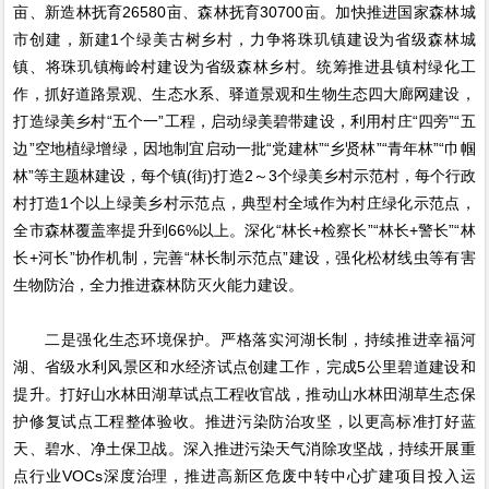
亩、新造林抚育26580亩、森林抚育30700亩。加快推进国家森林城
市创建，新建1个绿美古树乡村，力争将珠玑镇建设为省级森林城
镇、将珠玑镇梅岭村建设为省级森林乡村。统筹推进县镇村绿化工
作，抓好道路景观、生态水系、驿道景观和生物生态四大廊网建设，
打造绿美乡村“五个一”工程，启动绿美碧带建设，利用村庄“四旁”“五
边”空地植绿增绿，因地制宜启动一批“党建林”“乡贤林”“青年林”“巾帼
林”等主题林建设，每个镇(街)打造2～3个绿美乡村示范村，每个行政
村打造1个以上绿美乡村示范点，典型村全域作为村庄绿化示范点，
全市森林覆盖率提升到66%以上。深化“林长+检察长”“林长+警长”“林
长+河长”协作机制，完善“林长制示范点”建设，强化松材线虫等有害
生物防治，全力推进森林防灭火能力建设。
二是强化生态环境保护。严格落实河湖长制，持续推进幸福河
湖、省级水利风景区和水经济试点创建工作，完成5公里碧道建设和
提升。打好山水林田湖草试点工程收官战，推动山水林田湖草生态保
护修复试点工程整体验收。推进污染防治攻坚，以更高标准打好蓝
天、碧水、净土保卫战。深入推进污染天气消除攻坚战，持续开展重
点行业VOCs深度治理，推进高新区危废中转中心扩建项目投入运