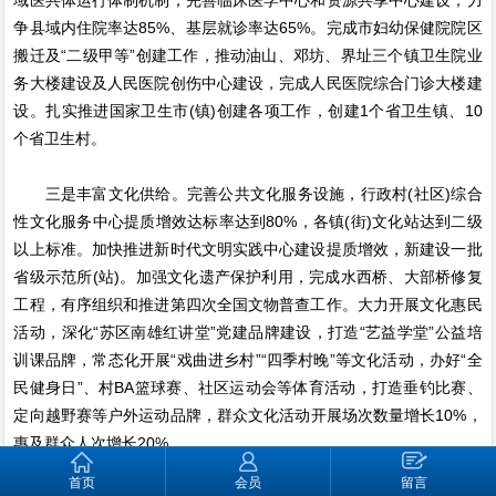
争县域内住院率达85%、基层就诊率达65%。完成市妇幼保健院院区
搬迁及“二级甲等”创建工作，推动油山、邓坊、界址三个镇卫生院业
务大楼建设及人民医院创伤中心建设，完成人民医院综合门诊大楼建
设。扎实推进国家卫生市(镇)创建各项工作，创建1个省卫生镇、10
个省卫生村。
三是丰富文化供给。完善公共文化服务设施，行政村(社区)综合
性文化服务中心提质增效达标率达到80%，各镇(街)文化站达到二级
以上标准。加快推进新时代文明实践中心建设提质增效，新建设一批
省级示范所(站)。加强文化遗产保护利用，完成水西桥、大部桥修复
工程，有序组织和推进第四次全国文物普查工作。大力开展文化惠民
活动，深化“苏区南雄红讲堂”党建品牌建设，打造“艺益学堂”公益培
训课品牌，常态化开展“戏曲进乡村”“四季村晚”等文化活动，办好“全
民健身日”、村BA篮球赛、社区运动会等体育活动，打造垂钓比赛、
定向越野赛等户外运动品牌，群众文化活动开展场次数量增长10%，
惠及群众人次增长20%。
首页
会员
留言