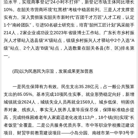
沿水平，实现商事登记“24小时不打烊”，新登记市场主体同比增长
10%。在韶关市营商环境“红黑榜”考核中稳居前列。三是人才支撑坚
实有力。深入贯彻落实韶关市新时代“百团千才万匠”人才工程，认定
1个“南岭团队”，引进50名硕士研究生，培育“韶州工匠计划”风采能手
214人，2家企业成功设立2023年省级博士工作站。广东长市乡村振
兴人才驿站入选县级“A”级站点，镇级乡村振兴人才驿站中2个入选“A
级”站点、2个入选“B级”站点，入选数量在韶关各县(市、区)排名第
一。
(四)以为民惠民为宗旨，发展成果更加普惠
一是民生保障有力有效。民生支出35.28亿元，占一般公共预算
支出的85.05%。基本完成10项民生实事。就业形势稳定向好，新增
城镇就业2624人，城镇失业人员再就业1569人。城乡低保、特困供
养对象、残疾人、事实无人抚养儿童等应保尽保，保障标准稳步提
高，完成特殊困难老年人家庭适老化改造113户，18个镇(街)实现“长
者饭堂”全覆盖。二是公共服务优质共享。市中等职业学校搬迁建设
项目、财贸学前教育建设项目——小岛分园、南雄市第一中学3号学