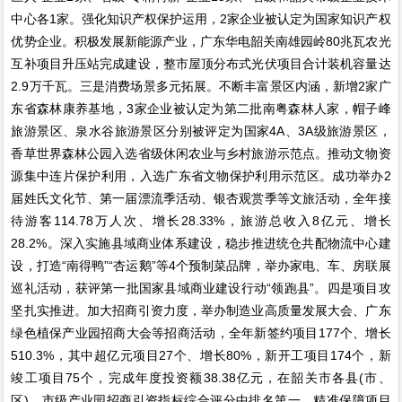
中心各1家。强化知识产权保护运用，2家企业被认定为国家知识产权
优势企业。积极发展新能源产业，广东华电韶关南雄园岭80兆瓦农光
互补项目升压站完成建设，整市屋顶分布式光伏项目合计装机容量达
2.9万千瓦。三是消费场景多元拓展。不断丰富景区内涵，新增2家广
东省森林康养基地，3家企业被认定为第二批南粤森林人家，帽子峰
旅游景区、泉水谷旅游景区分别被评定为国家4A、3A级旅游景区，
香草世界森林公园入选省级休闲农业与乡村旅游示范点。推动文物资
源集中连片保护利用，入选广东省文物保护利用示范区。成功举办2
届姓氏文化节、第一届漂流季活动、银杏观赏季等文旅活动，全年接
待游客114.78万人次、增长28.33%，旅游总收入8亿元、增长
28.2%。深入实施县域商业体系建设，稳步推进统仓共配物流中心建
设，打造“南得鸭”“杏运鹅”等4个预制菜品牌，举办家电、车、房联展
巡礼活动，获评第一批国家县域商业建设行动“领跑县”。四是项目攻
坚扎实推进。加大招商引资力度，举办制造业高质量发展大会、广东
绿色植保产业园招商大会等招商活动，全年新签约项目177个、增长
510.3%，其中超亿元项目27个、增长80%，新开工项目174个，新
竣工项目75个，完成年度投资额38.38亿元，在韶关市各县(市、
区)、市级产业园招商引资指标综合评分中排名第一。精准保障项目