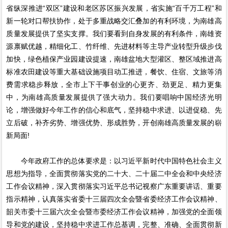
省纵深推进“双区”建设和老区苏区振兴发展，省实施“百千万工程”和
新一轮对口帮扶协作，处于多重战略交汇叠加的有利环境，为南雄高
质量发展提供了坚实支撑。我们要看到自身发展的有利条件，南雄资
源禀赋优越，精细化工、竹纤维、先进材料等主导产业转型升级步伐
加快，绿色植保产业园建设提速，南雄盆地大型灌区、整区域推进高
标准农田建设等重大基础设施项目动工推进，餐饮、住宿、文旅等消
费需求稳步释放，全市上下干事创业的心更齐、劲更足、精力更集
中，为南雄高质量发展提供了强大动力。我们要唱响中国经济光明
论，增强做好今年工作的信心和底气，坚持稳中求进、以进促稳、先
立后破，补齐劣势、增强优势、形成胜势，开创南雄高质量发展的崭
新局面!
今年政府工作的总体要求是：以习近平新时代中国特色社会主义
思想为指导，全面贯彻落实党的二十大、二十届二中全会和中央经济
工作会议精神，深入贯彻落实习近平总书记视察广东重要讲话、重要
指示精神，认真落实省委十三届四次全会暨省委经济工作会议精神、
韶关市委十三届六次全会暨市委经济工作会议精神，加强党的全面领
导和党的建设，坚持稳中求进工作总基调，完整、准确、全面贯彻新