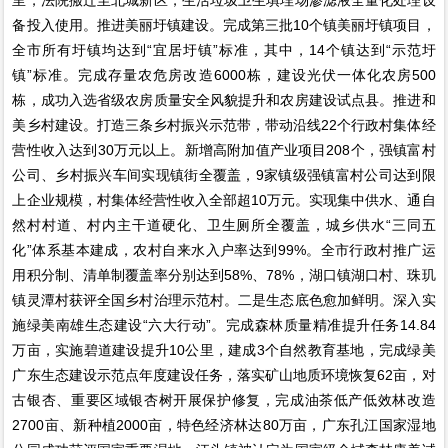
备投入使用。推进美丽圩镇建设。完成第三批10个镇美丽圩镇项目，
全市所有圩镇均达到“宜居圩镇”标准，其中，14个镇达到“示范圩
镇”标准。完成存量农危房改造6000栋，建设光伏一体化农房500
栋，成功入选省级农房质量安全风貌提升和农房建设试点县。推进和
美乡村建设。打造三条乡村振兴示范带，带动沿线22个行政村集体经
营性收入达到30万元以上。新增高附加值产业项目208个，强镇富村
公司、乡村振兴车间实现镇街全覆盖，9家镇级强镇富村公司达到限
上企业规模，村集体经营性收入全部超10万元。实现集中供水、通自
然村村道、村内主干道硬化、卫生厕所全覆盖，城乡供水“三同五
化”体系基本建成，农村自来水入户率达到99%。全市行政村推广运
用积分制、清单制覆盖率分别达到58%、78%，湖口镇湖口村、珠玑
镇灵潭村获评全国乡村治理示范村。二是生态底色愈加鲜明。深入实
施绿美南雄生态建设“六大行动”。完成森林质量精准提升任务14.84
万亩，实施碧道建设提升10公里，建成3个自然教育基地，完成绿美
广东生态建设示范点年度建设任务，落实矿山地质环境恢复62亩，对
古银杏、重要区域银杏树开展保护修复，完成油茶低产低效林改造
2700亩、新种植2000亩，特色经济林达80万亩，广东孔江国家湿地