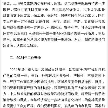
资金、土地等要素制约仍然严峻，用能、供电供热等瓶颈有待进一步
破解，招商引资项目质量不高，真正落地的好项目、大项目少;四是
财政收支矛盾突出，保工资、保运转、保基本民生的压力加大，刚性
支出存在一定的缺口;五是住房、医疗、教育、养老、文化等公共供
给与群众需求还有一定差距，生态环境、安全生产、社会治理等领域
还存在风险挑战;六是部分干部干事创业热情还需进一步激发，主动
担当、改革创新的意识和能力有待进一步增强。对此，我们将坚持问
题导向，认真加以解决。
二、2024年工作安排
2024年是中华人民共和国成立75周年，是实现“十四五”规划目标
任务的关键一年。当前，外部环境的复杂性、严峻性、不确定性上
升，经济工作面临不少困难和挑战，区域发展竞争日益激烈。但是，
我们要看到宏观经济的有利趋势，我国经济具有巨大的发展韧性和潜
力，中央和省实行的积极财政政策和稳健货币政策、稳经济一揽子政
策持续发力显效，今年经济将进一步转向常态化增长，为南雄高质量
发展提供了良好环境。我们要看到国家、省战略的有利机遇，国家和