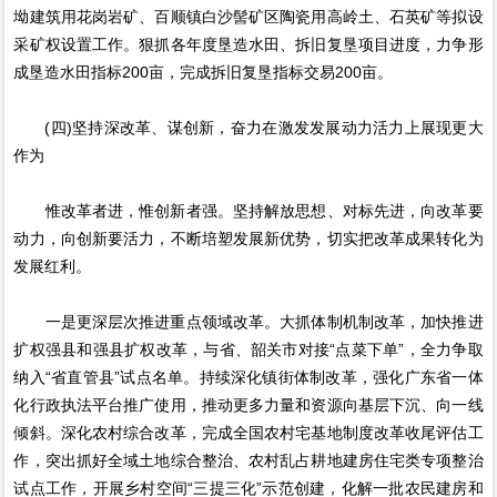
坳建筑用花岗岩矿、百顺镇白沙髻矿区陶瓷用高岭土、石英矿等拟设
采矿权设置工作。狠抓各年度垦造水田、拆旧复垦项目进度，力争形
成垦造水田指标200亩，完成拆旧复垦指标交易200亩。
(四)坚持深改革、谋创新，奋力在激发发展动力活力上展现更大
作为
惟改革者进，惟创新者强。坚持解放思想、对标先进，向改革要
动力，向创新要活力，不断培塑发展新优势，切实把改革成果转化为
发展红利。
一是更深层次推进重点领域改革。大抓体制机制改革，加快推进
扩权强县和强县扩权改革，与省、韶关市对接“点菜下单”，全力争取
纳入“省直管县”试点名单。持续深化镇街体制改革，强化广东省一体
化行政执法平台推广使用，推动更多力量和资源向基层下沉、向一线
倾斜。深化农村综合改革，完成全国农村宅基地制度改革收尾评估工
作，突出抓好全域土地综合整治、农村乱占耕地建房住宅类专项整治
试点工作，开展乡村空间“三提三化”示范创建，化解一批农民建房和