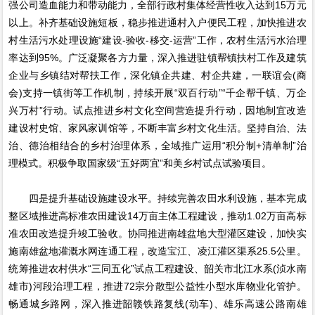
强公司造血能力和带动能力，全部行政村集体经营性收入达到15万元
以上。补齐基础设施短板，稳步推进通村入户便民工程，加快推进农
村生活污水处理设施“建设-验收-移交-运营”工作，农村生活污水治理
率达到95%。广泛凝聚各方力量，深入推进驻镇帮镇扶村工作及建筑
企业与乡镇结对帮扶工作，深化镇企共建、村企共建，一联谊会(商
会)支持一镇街等工作机制，持续开展“双百行动”“千企帮千镇、万企
兴万村”行动。试点推进乡村文化空间营造提升行动，因地制宜改造
建设村史馆、家风家训馆等，不断丰富乡村文化生活。坚持自治、法
治、德治相结合的乡村治理体系，全域推广运用“积分制+清单制”治
理模式。积极争取国家级“五好两宜”和美乡村试点试验项目。
四是提升基础设施建设水平。持续完善农田水利设施，基本完成
整区域推进高标准农田建设14万亩主体工程建设，推动1.02万亩高标
准农田改造提升竣工验收。协同推进南雄盆地大型灌区建设，加快实
施南雄盆地灌溉水网连通工程，改造宝江、凌江灌区渠系25.5公里。
统筹推进农村供水“三同五化”试点工程建设、韶关市北江水系(浈水南
雄市)河段治理工程，推进72宗分散型公益性小型水库物业化管护。
畅通城乡路网，深入推进韶赣铁路复线(动车)、雄乐高速公路南雄