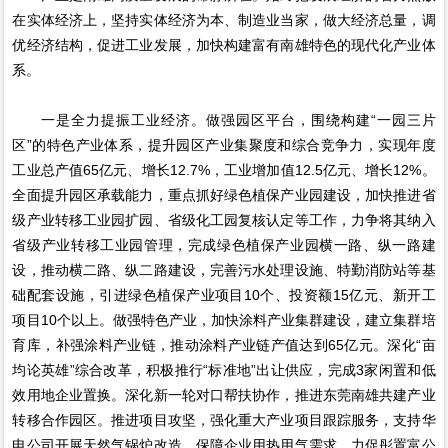
在实体经济上，坚持实体经济为本、制造业当家，做大经济总量，调
优经济结构，促进工业发展，加快构建富有南雄特色的现代化产业体
系。
一是全力提振工业经济。做强园区平台，围绕构建“一园三片
区”的特色产业体系，提升园区产业集聚度和综合竞争力，实现年度
工业总产值65亿元、增长12.7%，工业增加值12.5亿元、增长12%。
全面提升园区承载能力，重点抓好绿色植保产业园建设，加快推进省
级产业转移工业园扩园、省级化工园复核认定等工作，力争将其纳入
省级产业转移工业园管理，完成绿色植保产业园横一路、纵一路建
设，推动横二路、纵二路建设，完善污水处理设施、特勤消防站等基
础配套设施，引进绿色植保产业项目10个、投资额15亿元、新开工
项目10个以上。做强特色产业，加快涂料产业集群建设，建立集群培
育库，补强涂料产业链，推动涂料产业链产值达到65亿元。深化“亩
均论英雄”综合改革，积极推行“标准地”出让供应，完成3家闲置和低
效用地企业置换。深化新一轮对口帮扶协作，推进东莞南雄共建产业
转移合作园区。推进项目攻坚，强化重大产业项目跟踪服务，支持华
电公司开展天然气锅炉改造，保障企业用热用气需求，力促彤置富公