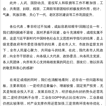
此外，人武、国防动员、退役军人和双拥等工作不断加强，工
会、共青团、妇联、残联、工商联等群团组织积极发挥作用，统计、
气象、民族宗教、关心下一代、老区苏区建设等工作巩固提升。
各位代表，事非经过不知难，成如容易却艰辛!回顾过去一年，
我们遇到困难不退缩，面对矛盾不回避，奋斗充满艰辛，成绩实属不
易。这是习近平新时代中国特色社会主义思想科学指引的结果，是上
级党委政府和市委坚强领导的结果，是在市人大、市政协监督支持
下，全市人民凝心聚力、共同奋斗的结果。在此，我代表市人民政
府，向全市干部群众，向各级人大代表、政协委员，向各民主党派、
各人民团体，向所有关心支持南雄发展的同志们、朋友们，致以崇高
的敬意和衷心的感谢!
在肯定成绩的同时，我们也清醒地看到，还存在一些问题和短
板。主要表现在：一是经济总量偏小、增速较慢，固定资产投资，尤
其是制造业投入不足，发展后劲乏力，经济稳步向好的势头还需巩
固;二是经济结构不合理，工业在GDP中的占比仅有15%，工业基础
仍然比较薄弱，对产业支撑作用还需加强;三是营商环境有待优化，