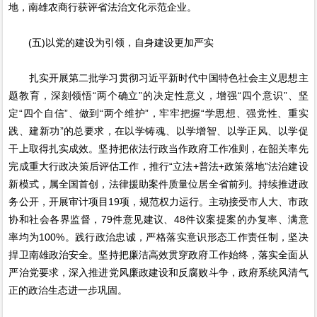
地，南雄农商行获评省法治文化示范企业。
(五)以党的建设为引领，自身建设更加严实
扎实开展第二批学习贯彻习近平新时代中国特色社会主义思想主
题教育，深刻领悟“两个确立”的决定性意义，增强“四个意识”、坚
定“四个自信”、做到“两个维护”，牢牢把握“学思想、强党性、重实
践、建新功”的总要求，在以学铸魂、以学增智、以学正风、以学促
干上取得扎实成效。坚持把依法行政当作政府工作准则，在韶关率先
完成重大行政决策后评估工作，推行“立法+普法+政策落地”法治建设
新模式，属全国首创，法律援助案件质量位居全省前列。持续推进政
务公开，开展审计项目19项，规范权力运行。主动接受市人大、市政
协和社会各界监督，79件意见建议、48件议案提案的办复率、满意
率均为100%。践行政治忠诚，严格落实意识形态工作责任制，坚决
捍卫南雄政治安全。坚持把廉洁高效贯穿政府工作始终，落实全面从
严治党要求，深入推进党风廉政建设和反腐败斗争，政府系统风清气
正的政治生态进一步巩固。