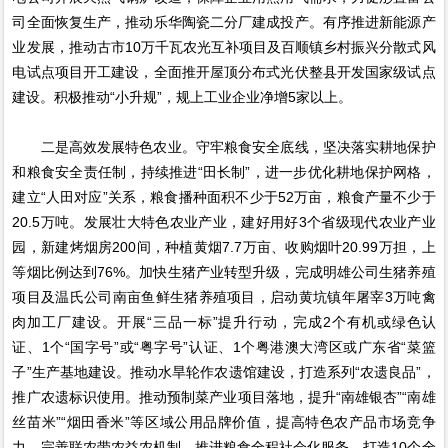
司全面恢复生产，推动乐华陶瓷二分厂建成投产。有序推进新能源产
业发展，推动古市10万千瓦农光互补项目及百顺镇乡村振兴分散式风
电试点项目开工建设，全面推开屋顶分布式光伏整县开发国家级试点
建设。积极推动“小升规”，规上工业企业净增5家以上。
二是高效发展特色农业。守牢粮食安全底线，坚决落实耕地保护
和粮食安全责任制，持续推进“田长制”，进一步优化耕地保护网格，
建立“人田对应”关系，粮食播种面积不少于52万亩，粮食产量不少于
20.5万吨。发展壮大特色农业产业，建好用好3个省级现代农业产业
园，新建烤烟房200间，种植黄烟7.7万亩、收购烟叶20.99万担，上
等烟比例达到76%。加快生猪产业转型升级，完成明雄公司生猪养殖
项目及温氏公司南亩鱼鲜生猪养殖项目，启动黄坑镇年屠宰3万吨禽
肉加工厂建设。开展“三品一标”提升行动，完成2个有机或绿色认
证、1个“国字号”或“粤字号”认证、1个粤港澳大湾区或广东省“菜篮
子”生产基地建设。推动水旱轮作农遗馆建设，打造系列“农遗良品”，
推广农遗标识使用。推动预制菜产业项目落地，提升“南雄银杏”“南雄
丝苗米”“烟田香米”等区域公用品牌价值，提高特色农产品市场竞争
力。完善联农带农益农机制，推进粮食全程社会化服务，打造10个全