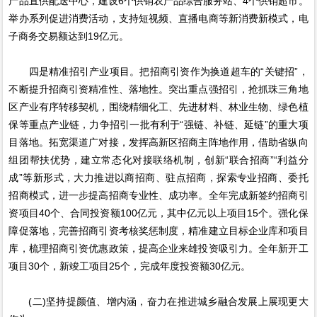
产品直供配送中心，建设6个供销农产品综合服务站、4个供销超市。
举办系列促进消费活动，支持短视频、直播电商等新消费新模式，电
子商务交易额达到19亿元。
四是精准招引产业项目。把招商引资作为换道超车的“关键招”，
不断提升招商引资精准性、落地性。突出重点强招引，抢抓珠三角地
区产业有序转移契机，围绕精细化工、先进材料、林业生物、绿色植
保等重点产业链，力争招引一批有利于“强链、补链、延链”的重大项
目落地。拓宽渠道广对接，发挥高新区招商主阵地作用，借助省纵向
组团帮扶优势，建立常态化对接联络机制，创新“联合招商”“利益分
成”等新形式，大力推进以商招商、驻点招商，探索专业招商、委托
招商模式，进一步提高招商专业性、成功率。全年完成新签约招商引
资项目40个、合同投资额100亿元，其中亿元以上项目15个。强化保
障促落地，完善招商引资考核奖惩制度，精准建立目标企业库和项目
库，梳理招商引资优惠政策，提高企业来雄投资吸引力。全年新开工
项目30个，新竣工项目25个，完成年度投资额30亿元。
(二)坚持提颜值、增内涵，奋力在推进城乡融合发展上展现更大