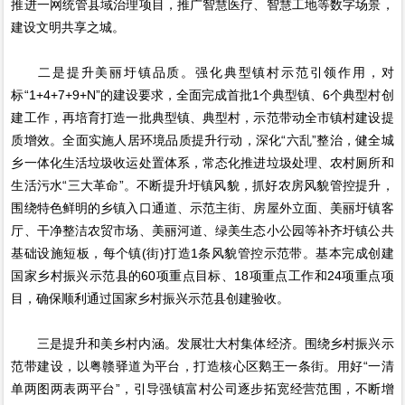
推进一网统管县域治理项目，推广智慧医疗、智慧工地等数字场景，
建设文明共享之城。
二是提升美丽圩镇品质。强化典型镇村示范引领作用，对
标“1+4+7+9+N”的建设要求，全面完成首批1个典型镇、6个典型村创
建工作，再培育打造一批典型镇、典型村，示范带动全市镇村建设提
质增效。全面实施人居环境品质提升行动，深化“六乱”整治，健全城
乡一体化生活垃圾收运处置体系，常态化推进垃圾处理、农村厕所和
生活污水“三大革命”。不断提升圩镇风貌，抓好农房风貌管控提升，
围绕特色鲜明的乡镇入口通道、示范主街、房屋外立面、美丽圩镇客
厅、干净整洁农贸市场、美丽河道、绿美生态小公园等补齐圩镇公共
基础设施短板，每个镇(街)打造1条风貌管控示范带。基本完成创建
国家乡村振兴示范县的60项重点目标、18项重点工作和24项重点项
目，确保顺利通过国家乡村振兴示范县创建验收。
三是提升和美乡村内涵。发展壮大村集体经济。围绕乡村振兴示
范带建设，以粤赣驿道为平台，打造核心区鹅王一条街。用好“一清
单两图两表两平台”，引导强镇富村公司逐步拓宽经营范围，不断增