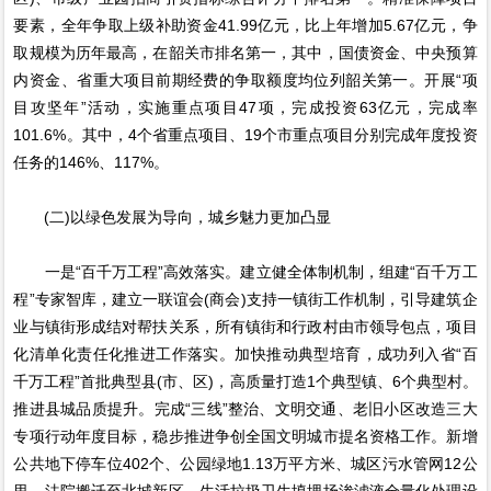
要素，全年争取上级补助资金41.99亿元，比上年增加5.67亿元，争
取规模为历年最高，在韶关市排名第一，其中，国债资金、中央预算
内资金、省重大项目前期经费的争取额度均位列韶关第一。开展“项
目攻坚年”活动，实施重点项目47项，完成投资63亿元，完成率
101.6%。其中，4个省重点项目、19个市重点项目分别完成年度投资
任务的146%、117%。
(二)以绿色发展为导向，城乡魅力更加凸显
一是“百千万工程”高效落实。建立健全体制机制，组建“百千万工
程”专家智库，建立一联谊会(商会)支持一镇街工作机制，引导建筑企
业与镇街形成结对帮扶关系，所有镇街和行政村由市领导包点，项目
化清单化责任化推进工作落实。加快推动典型培育，成功列入省“百
千万工程”首批典型县(市、区)，高质量打造1个典型镇、6个典型村。
推进县城品质提升。完成“三线”整治、文明交通、老旧小区改造三大
专项行动年度目标，稳步推进争创全国文明城市提名资格工作。新增
公共地下停车位402个、公园绿地1.13万平方米、城区污水管网12公
里，法院搬迁至北城新区，生活垃圾卫生填埋场渗滤液全量化处理设