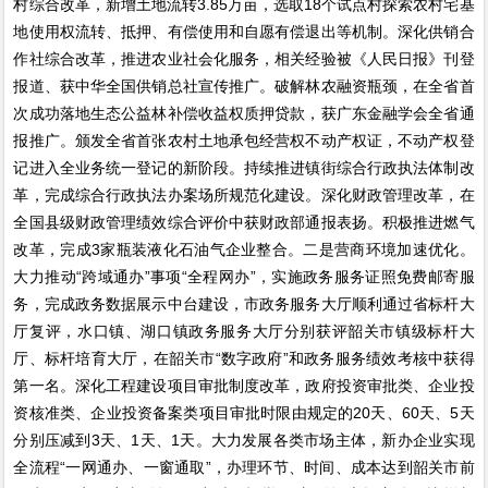
村综合改革，新增土地流转3.85万亩，选取18个试点村探索农村宅基
地使用权流转、抵押、有偿使用和自愿有偿退出等机制。深化供销合
作社综合改革，推进农业社会化服务，相关经验被《人民日报》刊登
报道、获中华全国供销总社宣传推广。破解林农融资瓶颈，在全省首
次成功落地生态公益林补偿收益权质押贷款，获广东金融学会全省通
报推广。颁发全省首张农村土地承包经营权不动产权证，不动产权登
记进入全业务统一登记的新阶段。持续推进镇街综合行政执法体制改
革，完成综合行政执法办案场所规范化建设。深化财政管理改革，在
全国县级财政管理绩效综合评价中获财政部通报表扬。积极推进燃气
改革，完成3家瓶装液化石油气企业整合。二是营商环境加速优化。
大力推动“跨域通办”事项“全程网办”，实施政务服务证照免费邮寄服
务，完成政务数据展示中台建设，市政务服务大厅顺利通过省标杆大
厅复评，水口镇、湖口镇政务服务大厅分别获评韶关市镇级标杆大
厅、标杆培育大厅，在韶关市“数字政府”和政务服务绩效考核中获得
第一名。深化工程建设项目审批制度改革，政府投资审批类、企业投
资核准类、企业投资备案类项目审批时限由规定的20天、60天、5天
分别压减到3天、1天、1天。大力发展各类市场主体，新办企业实现
全流程“一网通办、一窗通取”，办理环节、时间、成本达到韶关市前