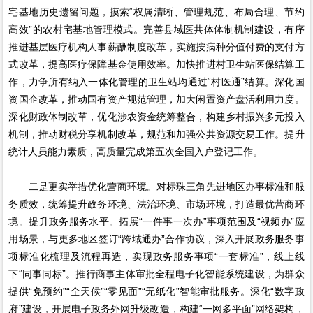
宅基地历史遗留问题，摸索“权属清晰、管理规范、布局合理、节约
高效”的农村宅基地管理模式。完善县域医共体体制机制建设，有序
推进基层医疗机构人事薪酬制度改革，实施按病种分值付费的支付方
式改革，提高医疗保障基金使用效率。加快推进村卫生站医保结算工
作，力争所有纳入一体化管理的卫生站均通过“村医通”结算。深化国
资国企改革，推动国有资产规范管理，加大闲置资产盘活利用力度。
深化财政体制改革，优化涉农资金统筹整合，构建乡村振兴多元投入
机制，推动财税分享机制改革，规范和加强公共资源交易工作。提升
统计人员能力素质，高质量完成第五次全国入户登记工作。
二是更实举措优化营商环境。对标珠三角先进地区办事标准和服
务质效，统筹提升政务环境、法治环境、市场环境，打造最优营商环
境。提升政务服务水平。拓展“一件事一次办”事项范围及“视频办”应
用场景，与更多地区签订“跨域通办”合作协议，深入开展政务服务事
项标准化梳理及流程再造，实现政务服务事项“一套标准”，线上线
下“同事同标”。推行商事主体审批全程电子化智能系统建设，为群众
提供“免预约”“全天候”“零见面”“无纸化”智能审批服务。深化“数字政
府”建设，开展电子政务外网升级改造，构建“一网多平面”网络架构，