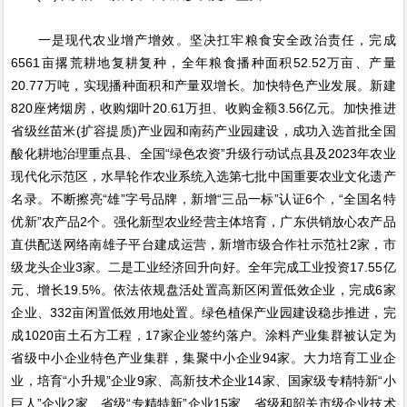
一是现代农业增产增效。坚决扛牢粮食安全政治责任，完成
6561亩撂荒耕地复耕复种，全年粮食播种面积52.52万亩、产量
20.77万吨，实现播种面积和产量双增长。加快特色产业发展。新建
820座烤烟房，收购烟叶20.61万担、收购金额3.56亿元。加快推进
省级丝苗米(扩容提质)产业园和南药产业园建设，成功入选首批全国
酸化耕地治理重点县、全国“绿色农资”升级行动试点县及2023年农业
现代化示范区，水旱轮作农业系统入选第七批中国重要农业文化遗产
名录。不断擦亮“雄”字号品牌，新增“三品一标”认证6个，“全国名特
优新”农产品2个。强化新型农业经营主体培育，广东供销放心农产品
直供配送网络南雄子平台建成运营，新增市级合作社示范社2家，市
级龙头企业3家。二是工业经济回升向好。全年完成工业投资17.55亿
元、增长19.5%。依法依规盘活处置高新区闲置低效企业，完成6家
企业、332亩闲置低效用地处置。绿色植保产业园建设稳步推进，完
成1020亩土石方工程，17家企业签约落户。涂料产业集群被认定为
省级中小企业特色产业集群，集聚中小企业94家。大力培育工业企
业，培育“小升规”企业9家、高新技术企业14家、国家级专精特新“小
巨人”企业2家、省级“专精特新”企业15家、省级和韶关市级企业技术