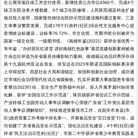
生公寓等项目竣工并交付使用，新增优质公办学位4360个。完成4个
镇卫生院业务大楼新建、5个镇卫生院修缮，人民医院感染科改扩建
项目投入使用，国家慢性病综合防控示范区建设顺利通过复审。三是
文体事业繁荣发展。完成178个行政村(社区)综合性文化服务中心提
质增效达标建设，达标率76.72%，市文化馆、市图书馆分别被评为
国家一级文化馆、一级图书馆。《南雄年鉴(2022)》获评全省优秀一
等年鉴，“办好苏区红讲堂 讲好南雄红色故事”基层党建创新案例被南
方杂志社评选为全省最具传播影响力案例。南雄籍运动员邱秀萍夺得
第十九届杭州亚运会首金、张安达在2023年斯诺克国际锦标赛决赛
上夺得冠军。四是社会大局和谐稳定。加强和创新社会治理，成功通
过市域社会治理现代化试点省级验收。扎实开展重大事故隐患专项排
查整治2023行动，安全生产形势稳中向好。深入开展矛盾纠纷排查
化解，获评“全国信访工作示范县”，珠玑镇获评省信访工作示范镇，
产业转移工业园劳动人事争议调解中心荣获广东省“工作突出基层劳
动人事争议调解组织”。持续推进质量强市工作，在韶关市各县(市、
区)政府质量工作考核中排名第一。开展食品安全“百日攻坚”行动，成
功创建“广东省食品安全示范县”。强化法治文化建设，4个村(社区)获
评省“民主法治示范村(社区)”，市第二中学获评省青少年教育实践基