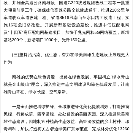
段、井雄全高速公路南雄段、国道G220线过境段改线工程等一批重
大项目前期工作，确保雄信高速公路全线建成通车，推进210公里单
车道改双车道改建工程、省道S516线南亩至水口路面改造工程，实
施16项危旧桥改造。开展新型基础设施建设，推进中低压配电网
及“十四五”高压配电网基建项目，加快千兆光网和5G网络覆盖，新增
基站200个，新增端口1000个、光纤150公里。
(三)坚持治污染、优生态，奋力在绿美南雄生态建设上展现更大
作为
南雄的优势在绿色资源，出路在绿色发展。牢固树立“绿水青山
就是金山银山”理念，深入推进生态文明建设和绿色低碳发展，让南
雄青山常在、绿水长流、空气常新。
一是全面推进增绿护绿。全域推进绿化美化提质增效，打造推窗
见绿、行路成荫、四季常绿、处处皆景的美丽家园。深入推进绿美南
雄生态建设，因地制宜种植高生态效益、高经济效益的乡土树种、珍
贵树种，加快打造梅关古驿道绿美广东示范点，完成林分优化13260