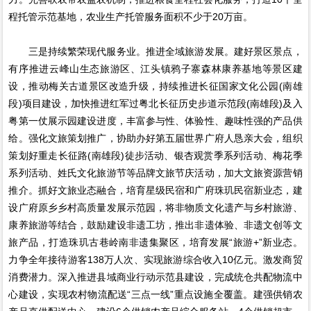
程托管示范基地，农业生产托管服务面积不少于20万亩。
三是持续繁荣现代服务业。推进全域旅游发展。建好景区景点，
有序推进云峰山生态旅游区、江头镇鸦子寨森林康养基地等景区建
设，推动梅关古道景区改造升级，持续推进长征国家文化公园(南雄
段)项目建设，加快推进红军过粤北长征历史步道示范段(南雄段)及入
粤第一仗展示园建设进度，丰富参与性、体验性、趣味性强的产品供
给。强化文旅策划推广，协助办好第五届世界广府人恳亲大会，组织
策划好重走长征路(南雄段)徒步活动、银杏观赏季系列活动、梅花季
系列活动、姓氏文化旅游节等品牌文旅节庆活动，加大文旅资源营销
推介。抓好文旅业态融合，培育星级民宿和广府珠玑民宿新业态，建
设广府原乡乡村高质量发展示范园，将非物质文化遗产与乡村旅游、
康养旅游等结合，鼓励建设非遗工坊，推出非遗体验、非遗文创等文
旅产品，打造珠玑古巷岭南非遗集聚区，培育发展“旅游+”新业态。
力争全年接待游客138万人次、实现旅游综合收入10亿元。激发商贸
消费潜力。深入推进县域商业行动示范县建设，完成统仓共配物流中
心建设，实现农村物流配送“三点一线”重点设施全覆盖。建强供销农