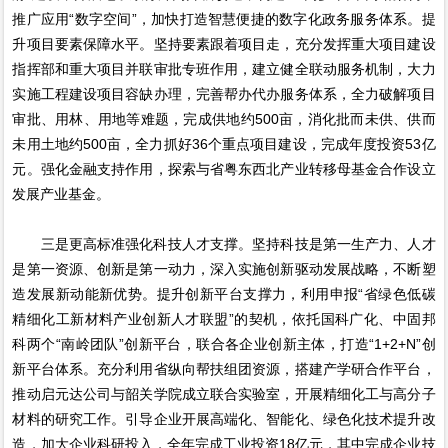
推广应用“数字空间”，加快打造智慧便捷的数字化政务服务体系。提
升项目要素保障水平。坚持要素跟着项目走，充分发挥重大项目建设
指挥部和重大项目并联审批专班作用，建立健全联动服务机制，大力
实施工程建设项目容缺办理，完善帮办代办服务体系，全力破解项目
审批、用林、用地等难题，完成供地约500亩，消化批而未供、供而
未用土地约500亩，全力抓好36个重点项目建设，完成年度投资53亿
元。强化金融支持作用，探索与省粤东西北产业转移母基金合作设立
发展产业基金。
三是更高标准强化科技人才支撑。坚持科技是第一生产力、人才
是第一资源、创新是第一动力，深入实施创新驱动发展战略，不断塑
造发展新动能新优势。提升创新平台支撑力，利用申报“省绿色低碳
精细化工新材料产业创新人才联盟”的契机，依托国科广化、中固邦
科两个“南岭团队”创新平台，联合各企业创新主体，打造“1+2+N”创
新平台体系。充分利用省纵向帮扶组团资源，搭建产学研合作平台，
推动启元达公司与韶关学院成立联合实验室，开展精细化工与高分子
材料的研究工作。引导企业开展高端化、智能化、绿色化技术提升改
造，加大企业科研投入，全年完成工业投资18亿元，其中完成企业技