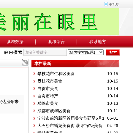
县域数据
县域综合
联系地方
本栏最新
攀枝花市仁和区美食
10-15
攀枝花市美食
10-15
自贡市美食
10-14
自贡市特产
10-14
江宏达渔馆朱
邛崃市美食
10-13
.
成都市成华区美食
10-11
宁波市前湾新区首届美食节延至6月1
06-01
大石桥市蟠龙美食街 获评“省级美食
04-26
日