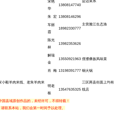
盐边菜系
宋艳
13808147740
华
朱 宏
13808146296
主营雅江生态渔
车丽
18982330777
霞
陈光
13982353626
林
解瑞
13550921963
俚濮彝族风味菜
金
肖 梅
13198391777
铜火锅
家小毅羊肉米线、老朱羊肉米
三区两县街面上均有
明老
13547635325
线店
板
中国县域原创作品的，未经许可，不得转载！
，请联系本站，我们会第一时间予以处理。