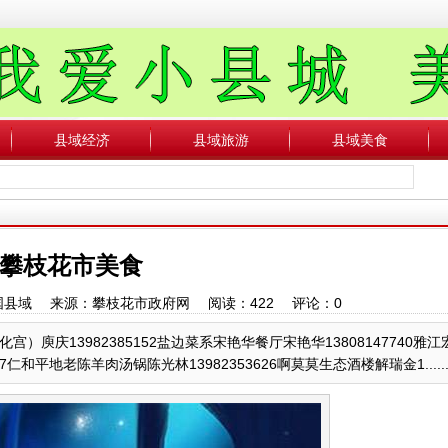
县域经济
县域旅游
县域美食
攀枝花市美食
：中国县域 来源：攀枝花市政府网 阅读：
422
评论：
0
庾庆13982385152盐边菜系宋艳华餐厅宋艳华13808147740雅
77仁和平地老陈羊肉汤锅陈光林13982353626啊莫莫生态酒楼解瑞金1.....