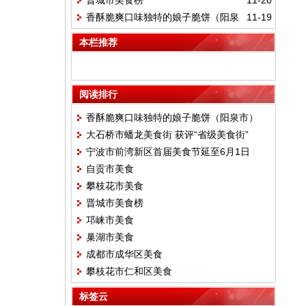
晋城市美食榜
11-20
街”
香酥脆爽口味独特的娘子脆饼（阳泉
11-19
市）
本栏推荐
阅读排行
香酥脆爽口味独特的娘子脆饼（阳泉市）
大石桥市蟠龙美食街 获评“省级美食街”
宁波市前湾新区首届美食节延至6月1日
自贡市美食
攀枝花市美食
晋城市美食榜
邛崃市美食
巢湖市美食
成都市成华区美食
攀枝花市仁和区美食
标签云