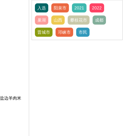
入选
阳泉市
2021
2022
巢湖
山西
攀枝花市
成都
晋城市
邛崃市
市民
盐边羊肉米