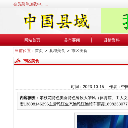
会员菜单加载中......
网站首页
县市要闻
县情资料
当前位置：
首页
>
县域美食
>
市区美食
市区美食
时间：2023-10-15 作者
内容摘要：
攀枝花特色美食特色餐饮大笮风（体育馆、工人文化宫）
宏13808146296主营雅江生态渔雅江渔馆车丽霞189823307